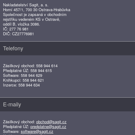
Nakladatelství Sagit, a. s.
Horní 457/1, 700 30 Ostrava-Hrabůvka
Společnost je zapsaná v obchodním
rejstříku vedeném KS v Ostravě,
oddíl B, vložka 3086.
IČ: 277 76 981
DIČ: CZ27776981
Telefony
Zásilkový obchod: 558 944 614
Předplatné ÚZ: 558 944 615
Software: 558 944 629
Knihkupci: 558 944 621
Inzerce: 558 944 634
E-maily
Zásilkový obchod:
obchod@sagit.cz
Předplatné ÚZ:
predplatne@sagit.cz
Software:
software@sagit.cz