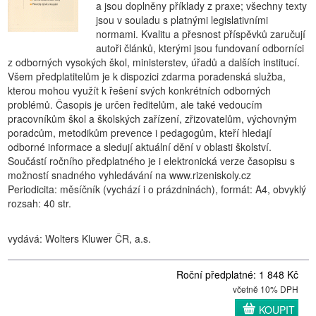
a jsou doplněny příklady z praxe; všechny texty
jsou v souladu s platnými legislativními
normami. Kvalitu a přesnost příspěvků zaručují
autoři článků, kterými jsou fundovaní odborníci
z odborných vysokých škol, ministerstev, úřadů a dalších institucí.
Všem předplatitelům je k dispozici zdarma poradenská služba,
kterou mohou využít k řešení svých konkrétních odborných
problémů. Časopis je určen ředitelům, ale také vedoucím
pracovníkům škol a školských zařízení, zřizovatelům, výchovným
poradcům, metodikům prevence i pedagogům, kteří hledají
odborné informace a sledují aktuální dění v oblasti školství.
Součástí ročního předplatného je i elektronická verze časopisu s
možností snadného vyhledávání na www.rizeniskoly.cz
Periodicita: měsíčník (vychází i o prázdninách), formát: A4, obvyklý
rozsah: 40 str.
vydává: Wolters Kluwer ČR, a.s.
Roční předplatné: 1 848 Kč
včetně 10% DPH
KOUPIT