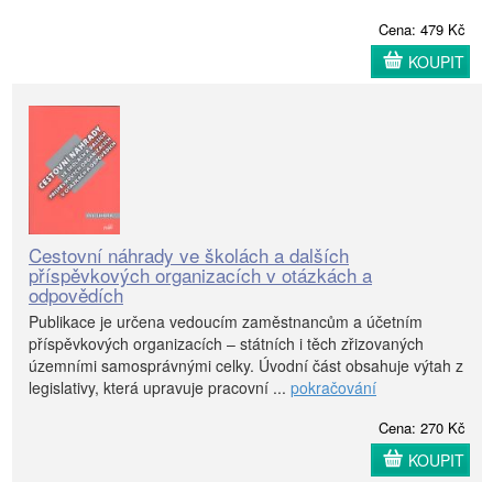
Cena: 479 Kč
KOUPIT
Cestovní náhrady ve školách a dalších
příspěvkových organizacích v otázkách a
odpovědích
Publikace je určena vedoucím zaměstnancům a účetním
příspěvkových organizacích – státních i těch zřizovaných
územními samosprávnými celky. Úvodní část obsahuje výtah z
legislativy, která upravuje pracovní ...
pokračování
Cena: 270 Kč
KOUPIT