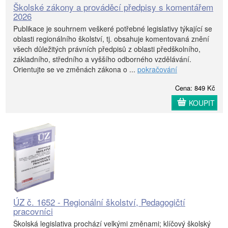
Školské zákony a prováděcí předpisy s komentářem
2026
Publikace je souhrnem veškeré potřebné legislativy týkající se
oblasti regionálního školství, tj. obsahuje komentovaná znění
všech důležitých právních předpisů z oblasti předškolního,
základního, středního a vyššího odborného vzdělávání.
Orientujte se ve změnách zákona o ...
pokračování
Cena: 849 Kč
KOUPIT
ÚZ č. 1652 - Regionální školství, Pedagogičtí
pracovníci
Školská legislativa prochází velkými změnami; klíčový školský