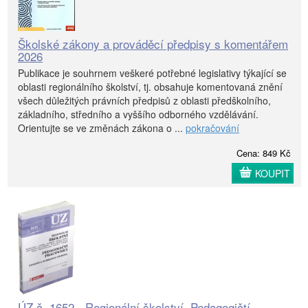
Školské zákony a prováděcí předpisy s komentářem
2026
Publikace je souhrnem veškeré potřebné legislativy týkající se
oblasti regionálního školství, tj. obsahuje komentovaná znění
všech důležitých právních předpisů z oblasti předškolního,
základního, středního a vyššího odborného vzdělávání.
Orientujte se ve změnách zákona o ...
pokračování
Cena: 849 Kč
KOUPIT
ÚZ č. 1652 - Regionální školství, Pedagogičtí