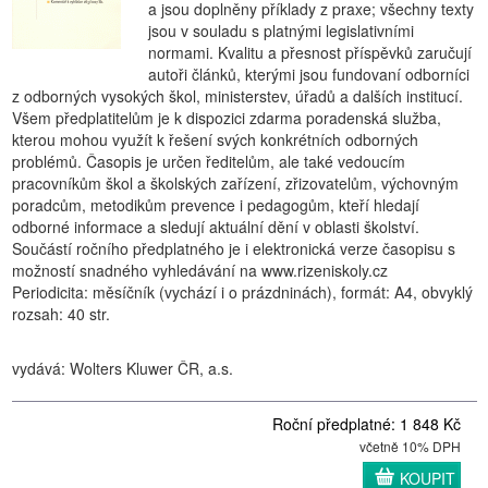
a jsou doplněny příklady z praxe; všechny texty
jsou v souladu s platnými legislativními
normami. Kvalitu a přesnost příspěvků zaručují
autoři článků, kterými jsou fundovaní odborníci
z odborných vysokých škol, ministerstev, úřadů a dalších institucí.
Všem předplatitelům je k dispozici zdarma poradenská služba,
kterou mohou využít k řešení svých konkrétních odborných
problémů. Časopis je určen ředitelům, ale také vedoucím
pracovníkům škol a školských zařízení, zřizovatelům, výchovným
poradcům, metodikům prevence i pedagogům, kteří hledají
odborné informace a sledují aktuální dění v oblasti školství.
Součástí ročního předplatného je i elektronická verze časopisu s
možností snadného vyhledávání na www.rizeniskoly.cz
Periodicita: měsíčník (vychází i o prázdninách), formát: A4, obvyklý
rozsah: 40 str.
vydává: Wolters Kluwer ČR, a.s.
Roční předplatné: 1 848 Kč
včetně 10% DPH
KOUPIT