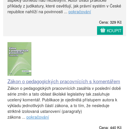
aspekty dohledu nad nezletilými. Autor uvádí praktické
příklady z judikatury, které osvětlují, jak právní systém v České
republice nahlíží na povinnosti ...
pokračování
Cena: 329 Kč
KOUPIT
Zákon o pedagogických pracovnících s komentářem
Zákon o pedagogických pracovnících zasáhla v poslední době
série změn a tato oblast školské legislativy tak zasluhuje
ucelený komentář. Publikace je ojedinělá přístupem autora k
výkladu jednotlivých částí zákona, a to tím, že nesleduje
striktně izolovaná ustanovení (paragrafy)
zákona ...
pokračování
Cena: 440 Kč