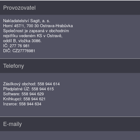
Provozovatel
Nakladatelství Sagit, a. s.
Horní 457/1, 700 30 Ostrava-Hrabůvka
Společnost je zapsaná v obchodním
rejstříku vedeném KS v Ostravě,
oddíl B, vložka 3086.
IČ: 277 76 981
DIČ: CZ27776981
Telefony
Zásilkový obchod: 558 944 614
Předplatné ÚZ: 558 944 615
Software: 558 944 629
Knihkupci: 558 944 621
Inzerce: 558 944 634
E-maily