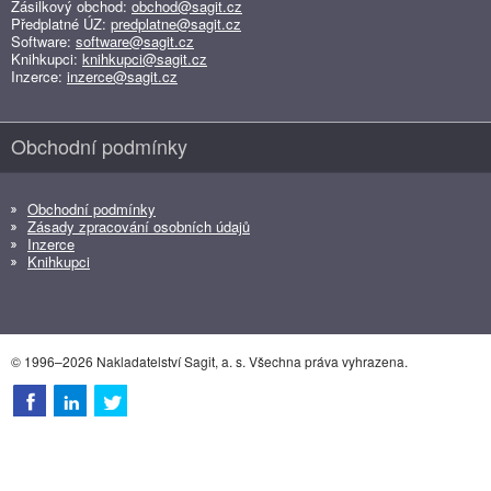
Zásilkový obchod:
obchod@sagit.cz
Předplatné ÚZ:
predplatne@sagit.cz
Software:
software@sagit.cz
Knihkupci:
knihkupci@sagit.cz
Inzerce:
inzerce@sagit.cz
Obchodní podmínky
Obchodní podmínky
Zásady zpracování osobních údajů
Inzerce
Knihkupci
© 1996–2026 Nakladatelství Sagit, a. s. Všechna práva vyhrazena.