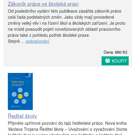
Zákoník práce ve školské praxi
Od posledního vydání této publikace zasáhla zákoník práce
celá řada podstatných změn. Jako vždy mají provedené
změny velký vliv i na řízení škol a školských zařízení. Je proto
na místě posoudit pojetí novelizovaných oblastí pracovního
práva také z pohledu potřeb školské praxe.
Stejně ...
pokračování
Cena: 660 Kč
KOUPIT
Ředitel školy
Přijměte upřímné pozvání do tajů ředitelské práce. Nová kniha
Václava Trojana Ředitel školy – Uvažování o vyvažování života
ředitelů škol je psána především pro ředitelky a ředitele škol.