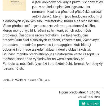
a jsou doplněny příklady z praxe; všechny texty
jsou v souladu s platnými legislativními
normami. Kvalitu a přesnost příspěvků zaručují
autoři článků, kterými jsou fundovaní odborníci
z odborných vysokých škol, ministerstev, úřadů a dalších institucí.
Všem předplatitelům je k dispozici zdarma poradenská služba,
kterou mohou využít k řešení svých konkrétních odborných
problémů. Časopis je určen ředitelům, ale také vedoucím
pracovníkům škol a školských zařízení, zřizovatelům, výchovným
poradcům, metodikům prevence i pedagogům, kteří hledají
odborné informace a sledují aktuální dění v oblasti školství.
Součástí ročního předplatného je i elektronická verze časopisu s
možností snadného vyhledávání na www.rizeniskoly.cz
Periodicita: měsíčník (vychází i o prázdninách), formát: A4, obvyklý
rozsah: 40 str.
vydává: Wolters Kluwer ČR, a.s.
Roční předplatné: 1 848 Kč
včetně 10% DPH
KOUPIT