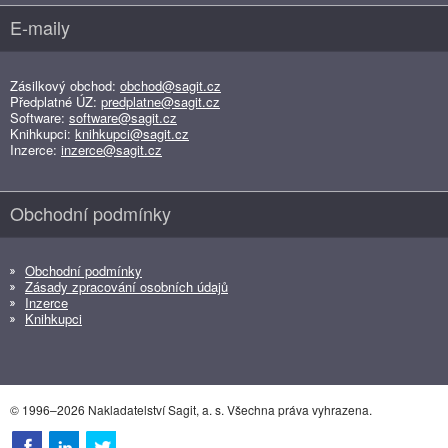
E-maily
Zásilkový obchod:
obchod@sagit.cz
Předplatné ÚZ:
predplatne@sagit.cz
Software:
software@sagit.cz
Knihkupci:
knihkupci@sagit.cz
Inzerce:
inzerce@sagit.cz
Obchodní podmínky
Obchodní podmínky
Zásady zpracování osobních údajů
Inzerce
Knihkupci
© 1996–2026 Nakladatelství Sagit, a. s. Všechna práva vyhrazena.