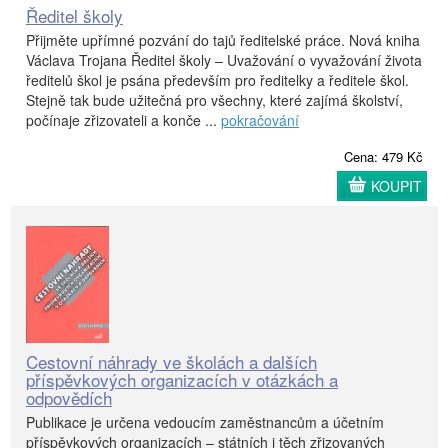
Ředitel školy
Přijměte upřímné pozvání do tajů ředitelské práce. Nová kniha
Václava Trojana Ředitel školy – Uvažování o vyvažování života
ředitelů škol je psána především pro ředitelky a ředitele škol.
Stejně tak bude užitečná pro všechny, které zajímá školství,
počínaje zřizovateli a konče ...
pokračování
Cena: 479 Kč
KOUPIT
Cestovní náhrady ve školách a dalších
příspěvkových organizacích v otázkách a
odpovědích
Publikace je určena vedoucím zaměstnancům a účetním
příspěvkových organizacích – státních i těch zřizovaných