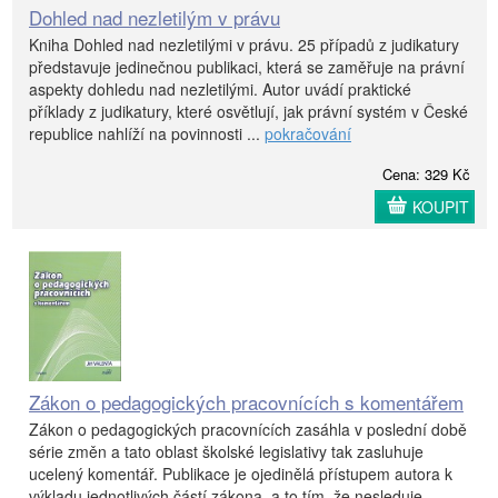
Dohled nad nezletilým v právu
Kniha Dohled nad nezletilými v právu. 25 případů z judikatury
představuje jedinečnou publikaci, která se zaměřuje na právní
aspekty dohledu nad nezletilými. Autor uvádí praktické
příklady z judikatury, které osvětlují, jak právní systém v České
republice nahlíží na povinnosti ...
pokračování
Cena: 329 Kč
KOUPIT
Zákon o pedagogických pracovnících s komentářem
Zákon o pedagogických pracovnících zasáhla v poslední době
série změn a tato oblast školské legislativy tak zasluhuje
ucelený komentář. Publikace je ojedinělá přístupem autora k
výkladu jednotlivých částí zákona, a to tím, že nesleduje