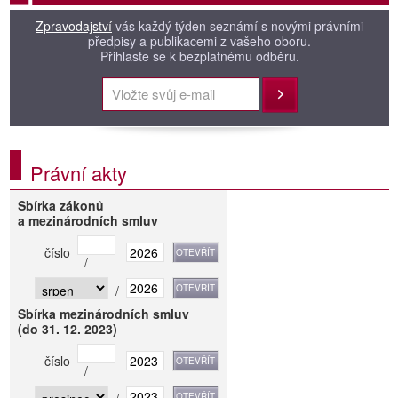
Zpravodajství
vás každý týden seznámí s novými právními
předpisy a publikacemi z vašeho oboru.
Přihlaste se k bezplatnému odběru.
Přihlásit
Právní akty
Sbírka zákonů
a mezinárodních smluv
číslo
/
/
Sbírka mezinárodních smluv
(do 31. 12. 2023)
číslo
/