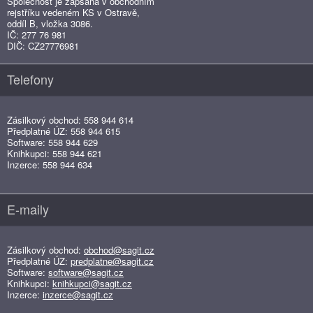
Společnost je zapsaná v obchodním
rejstříku vedeném KS v Ostravě,
oddíl B, vložka 3086.
IČ: 277 76 981
DIČ: CZ27776981
Telefony
Zásilkový obchod: 558 944 614
Předplatné ÚZ: 558 944 615
Software: 558 944 629
Knihkupci: 558 944 621
Inzerce: 558 944 634
E-maily
Zásilkový obchod:
obchod@sagit.cz
Předplatné ÚZ:
predplatne@sagit.cz
Software:
software@sagit.cz
Knihkupci:
knihkupci@sagit.cz
Inzerce:
inzerce@sagit.cz