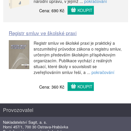
národní úpravu, v jejímž ...
pokračování
KOUPIT
Cena: 690 Kč
Registr smluv ve školské praxi
Registr smluv ve školské praxi je praktický a
srozumitelný průvodce zákona o registru smluv,
určeným především školským příspěvkovým
organizacím. Publikace vychází z reálných
situací, které školy v souvislosti se
zveřejňováním smluv řeší, a ...
pokračování
KOUPIT
Cena: 360 Kč
Provozovatel
Nakladatelství Sagit, a. s.
Horní 457/1, 700 30 Ostrava-Hrabůvka