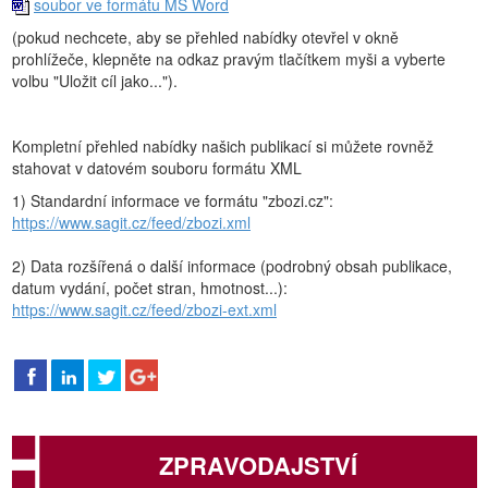
soubor ve formátu MS Word
(pokud nechcete, aby se přehled nabídky otevřel v okně
prohlížeče, klepněte na odkaz pravým tlačítkem myši a vyberte
volbu "Uložit cíl jako...").
Kompletní přehled nabídky našich publikací si můžete rovněž
stahovat v datovém souboru formátu XML
1) Standardní informace ve formátu "zbozi.cz":
https://www.sagit.cz/feed/zbozi.xml
2) Data rozšířená o další informace (podrobný obsah publikace,
datum vydání, počet stran, hmotnost...):
https://www.sagit.cz/feed/zbozi-ext.xml
ZPRAVODAJSTVÍ