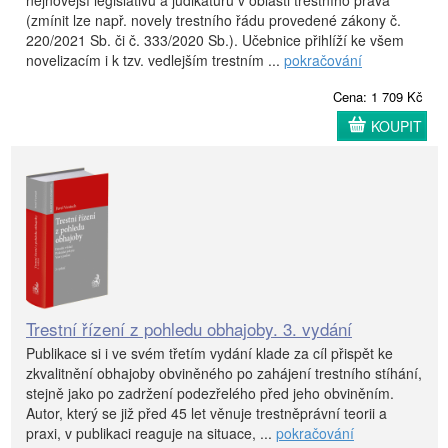
nejnovější legislativu a judikaturu v oblasti trestního práva
(zmínit lze např. novely trestního řádu provedené zákony č.
220/2021 Sb. či č. 333/2020 Sb.). Učebnice přihlíží ke všem
novelizacím i k tzv. vedlejším trestním ...
pokračování
Cena: 1 709 Kč
KOUPIT
Trestní řízení z pohledu obhajoby. 3. vydání
Publikace si i ve svém třetím vydání klade za cíl přispět ke
zkvalitnění obhajoby obviněného po zahájení trestního stíhání,
stejně jako po zadržení podezřelého před jeho obviněním.
Autor, který se již před 45 let věnuje trestněprávní teorii a
praxi, v publikaci reaguje na situace, ...
pokračování