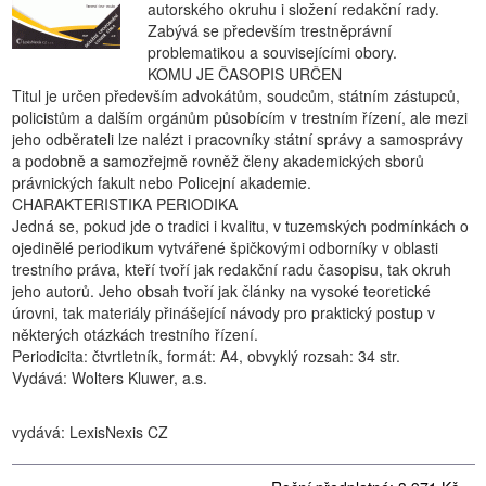
autorského okruhu i složení redakční rady.
Zabývá se především trestněprávní
problematikou a souvisejícími obory.
KOMU JE ČASOPIS URČEN
Titul je určen především advokátům, soudcům, státním zástupců,
policistům a dalším orgánům působícím v trestním řízení, ale mezi
jeho odběrateli lze nalézt i pracovníky státní správy a samosprávy
a podobně a samozřejmě rovněž členy akademických sborů
právnických fakult nebo Policejní akademie.
CHARAKTERISTIKA PERIODIKA
Jedná se, pokud jde o tradici i kvalitu, v tuzemských podmínkách o
ojedinělé periodikum vytvářené špičkovými odborníky v oblasti
trestního práva, kteří tvoří jak redakční radu časopisu, tak okruh
jeho autorů. Jeho obsah tvoří jak články na vysoké teoretické
úrovni, tak materiály přinášející návody pro praktický postup v
některých otázkách trestního řízení.
Periodicita: čtvrtletník, formát: A4, obvyklý rozsah: 34 str.
Vydává: Wolters Kluwer, a.s.
vydává: LexisNexis CZ