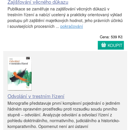
Zajišťování věcného důkazu
Publikace se zaměřuje na zajišťování věcných důkazů v
trestním řízení a nabízí ucelený a prakticky orientovaný výklad
postupu při zajištění majetkových hodnot, jeho právních účinků
i souvisejících procesních ...
pokračování
Cena: 539 Kč
KOUPIT
Odvolání v trestním řízení
Monografie představuje první komplexní pojednání o jediném
řádném opravném prostředku proti rozsudku soudu prvního
stupně – odvolání. Analyzuje odvolání a odvolací řízení z
pohledu doktrinálního, normativního, judiciálního a historicko-
komparativního. Opomenut není ani ústavní