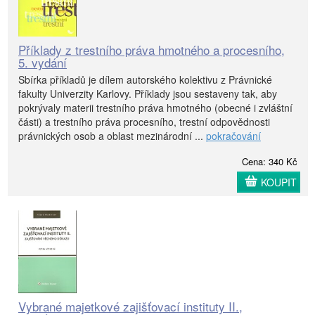
Příklady z trestního práva hmotného a procesního,
5. vydání
Sbírka příkladů je dílem autorského kolektivu z Právnické
fakulty Univerzity Karlovy. Příklady jsou sestaveny tak, aby
pokrývaly materii trestního práva hmotného (obecné i zvláštní
části) a trestního práva procesního, trestní odpovědnosti
právnických osob a oblast mezinárodní ...
pokračování
Cena: 340 Kč
KOUPIT
Vybrané majetkové zajišťovací instituty II.,