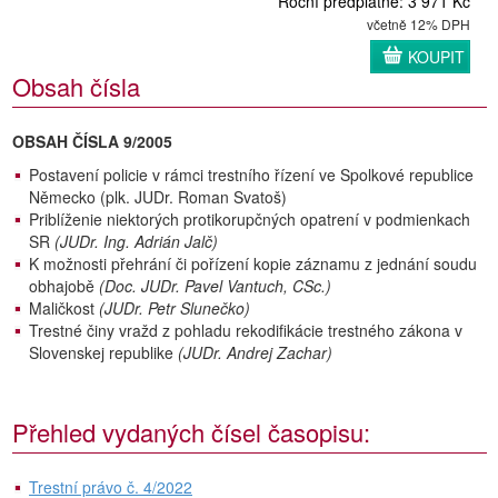
Roční předplatné: 3 971 Kč
včetně 12% DPH
KOUPIT
Obsah čísla
OBSAH ČÍSLA 9/2005
Postavení policie v rámci trestního řízení ve Spolkové republice
Německo (plk. JUDr. Roman Svatoš)
Priblíženie niektorých protikorupčných opatrení v podmienkach
SR
(JUDr. Ing. Adrián Jalč)
K možnosti přehrání či pořízení kopie záznamu z jednání soudu
obhajobě
(Doc. JUDr. Pavel Vantuch, CSc.)
Maličkost
(JUDr. Petr Slunečko)
Trestné činy vražd z pohladu rekodifikácie trestného zákona v
Slovenskej republike
(JUDr. Andrej Zachar)
Přehled vydaných čísel časopisu:
Trestní právo č. 4/2022