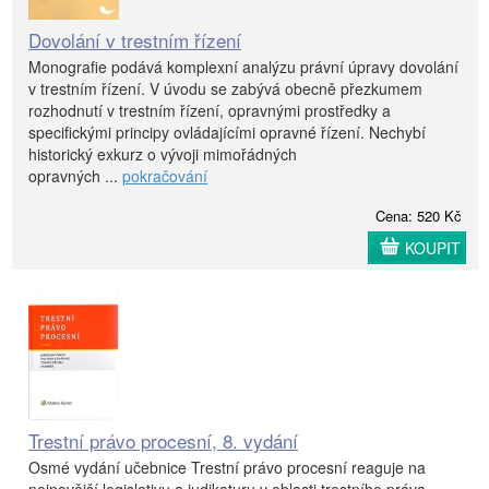
Dovolání v trestním řízení
Monografie podává komplexní analýzu právní úpravy dovolání
v trestním řízení. V úvodu se zabývá obecně přezkumem
rozhodnutí v trestním řízení, opravnými prostředky a
specifickými principy ovládajícími opravné řízení. Nechybí
historický exkurz o vývoji mimořádných
opravných ...
pokračování
Cena: 520 Kč
KOUPIT
Trestní právo procesní, 8. vydání
Osmé vydání učebnice Trestní právo procesní reaguje na