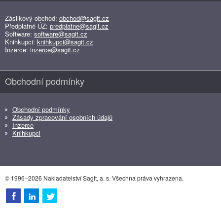
Zásilkový obchod:
obchod@sagit.cz
Předplatné ÚZ:
predplatne@sagit.cz
Software:
software@sagit.cz
Knihkupci:
knihkupci@sagit.cz
Inzerce:
inzerce@sagit.cz
Obchodní podmínky
Obchodní podmínky
Zásady zpracování osobních údajů
Inzerce
Knihkupci
© 1996–2026 Nakladatelství Sagit, a. s. Všechna práva vyhrazena.