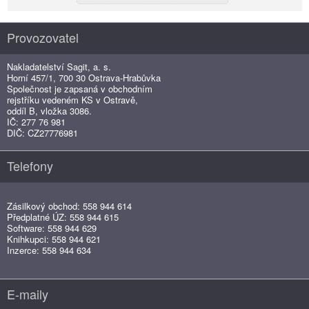
Provozovatel
Nakladatelství Sagit, a. s.
Horní 457/1, 700 30 Ostrava-Hrabůvka
Společnost je zapsaná v obchodním
rejstříku vedeném KS v Ostravě,
oddíl B, vložka 3086.
IČ: 277 76 981
DIČ: CZ27776981
Telefony
Zásilkový obchod: 558 944 614
Předplatné ÚZ: 558 944 615
Software: 558 944 629
Knihkupci: 558 944 621
Inzerce: 558 944 634
E-maily