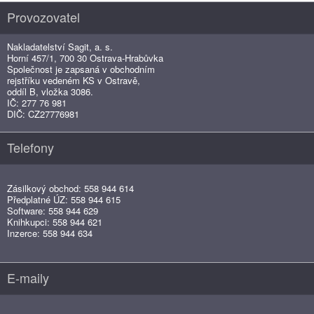
Provozovatel
Nakladatelství Sagit, a. s.
Horní 457/1, 700 30 Ostrava-Hrabůvka
Společnost je zapsaná v obchodním
rejstříku vedeném KS v Ostravě,
oddíl B, vložka 3086.
IČ: 277 76 981
DIČ: CZ27776981
Telefony
Zásilkový obchod: 558 944 614
Předplatné ÚZ: 558 944 615
Software: 558 944 629
Knihkupci: 558 944 621
Inzerce: 558 944 634
E-maily