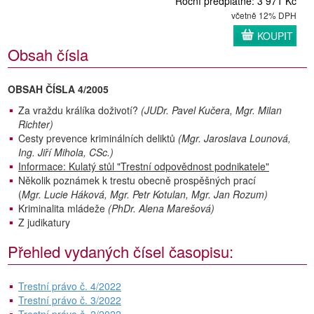
Roční předplatné: 3 971 Kč
včetně 12% DPH
KOUPIT
Obsah čísla
OBSAH ČÍSLA 4/2005
Za vraždu králíka doživotí?
(JUDr. Pavel Kučera, Mgr. Milan
Richter)
Cesty prevence kriminálních deliktů
(Mgr. Jaroslava Lounová,
Ing. Jiří Mihola, CSc.)
Informace: Kulatý stůl "Trestní odpovědnost podnikatele"
Několik poznámek k trestu obecně prospěšných prací
(
Mgr. Lucie Háková, Mgr. Petr Kotulan, Mgr. Jan Rozum)
Kriminalita mládeže
(PhDr. Alena Marešová)
Z judikatury
Přehled vydaných čísel časopisu:
Trestní právo č. 4/2022
Trestní právo č. 3/2022