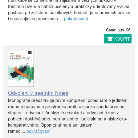
Publikace se zaměřuje na zajišťování věcných důkazů v
trestním řízení a nabízí ucelený a prakticky orientovaný výklad
postupu při zajištění majetkových hodnot, jeho právních účinků
i souvisejících procesních ...
pokračování
Cena: 539 Kč
KOUPIT
Odvolání v trestním řízení
Monografie představuje první komplexní pojednání o jediném
řádném opravném prostředku proti rozsudku soudu prvního
stupně – odvolání. Analyzuje odvolání a odvolací řízení z
pohledu doktrinálního, normativního, judiciálního a historicko-
komparativního. Opomenut není ani ústavní
rámec ...
pokračování