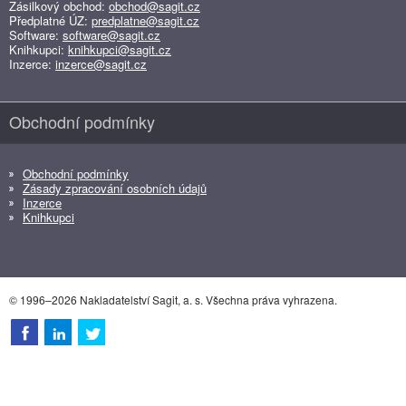
Zásilkový obchod:
obchod@sagit.cz
Předplatné ÚZ:
predplatne@sagit.cz
Software:
software@sagit.cz
Knihkupci:
knihkupci@sagit.cz
Inzerce:
inzerce@sagit.cz
Obchodní podmínky
Obchodní podmínky
Zásady zpracování osobních údajů
Inzerce
Knihkupci
© 1996–2026 Nakladatelství Sagit, a. s. Všechna práva vyhrazena.