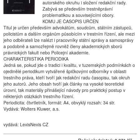
autorského okruhu i složení redakční rady.
Zabývá se především trestněprávní
problematikou a souvisejícími obory.
KOMU JE ČASOPIS URČEN
Titul je určen především advokátům, soudcům, státním zástupců,
policistům a dalším orgánům působícím v trestním řízení, ale mezi
jeho odběrateli lze nalézt i pracovníky státní správy a samosprávy
a podobně a samozřejmě rovněž členy akademických sborů
právnických fakult nebo Policejní akademie.
CHARAKTERISTIKA PERIODIKA
Jedná se, pokud jde o tradici i kvalitu, v tuzemských podmínkách o
ojedinělé periodikum vytvářené špičkovými odborníky v oblasti
trestního práva, kteří tvoří jak redakční radu časopisu, tak okruh
jeho autorů. Jeho obsah tvoří jak články na vysoké teoretické
úrovni, tak materiály přinášející návody pro praktický postup v
některých otázkách trestního řízení.
Periodicita: čtvrtletník, formát: A4, obvyklý rozsah: 34 str.
Vydává: Wolters Kluwer, a.s.
vydává: LexisNexis CZ