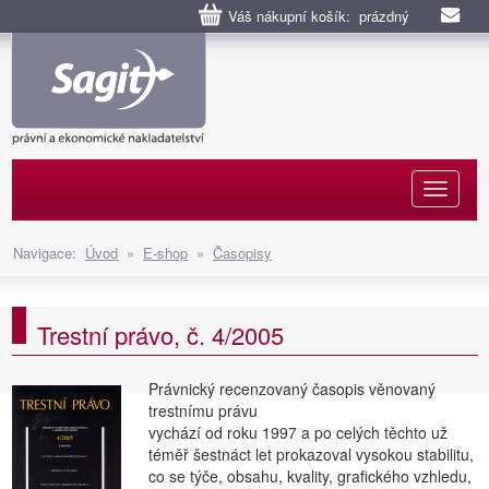
Váš nákupní košík: prázdný
Naviga
Navigace:
Úvod
»
E-shop
»
Časopisy
Trestní právo, č. 4/2005
Právnický recenzovaný časopis věnovaný
trestnímu právu
vychází od roku 1997 a po celých těchto už
téměř šestnáct let prokazoval vysokou stabilitu,
co se týče, obsahu, kvality, grafického vzhledu,