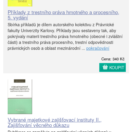
Příklady z trestního práva hmotného a procesního,
5. vydání
Sbírka příkladů je dílem autorského kolektivu z Právnické
fakulty Univerzity Karlovy. Příklady jsou sestaveny tak, aby
pokrývaly materii trestního práva hmotného (obecné i zvláštní
části) a trestního práva procesního, trestní odpovědnosti
právnických osob a oblast mezinárodní ...
pokračování
Cena: 340 Kč
KOUPIT
Vybrané majetkové zajišťovací instituty II.,
Zajišťování věcného důkazu