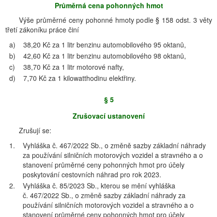
Průměrná cena pohonných hmot
Výše průměrné ceny pohonné hmoty podle § 158 odst. 3 věty
třetí zákoníku práce činí
a)
38,20 Kč za 1 litr benzinu automobilového 95 oktanů,
b)
42,60 Kč za 1 litr benzinu automobilového 98 oktanů,
c)
38,70 Kč za 1 litr motorové nafty,
d)
7,70 Kč za 1 kilowatthodinu elektřiny.
§ 5
Zrušovací ustanovení
Zrušují se:
1.
Vyhláška č. 467/2022 Sb., o změně sazby základní náhrady
za používání silničních motorových vozidel a stravného a o
stanovení průměrné ceny pohonných hmot pro účely
poskytování cestovních náhrad pro rok 2023.
2.
Vyhláška č. 85/2023 Sb., kterou se mění vyhláška
č. 467/2022 Sb., o změně sazby základní náhrady za
používání silničních motorových vozidel a stravného a o
stanovení průměrné ceny pohonných hmot pro účely