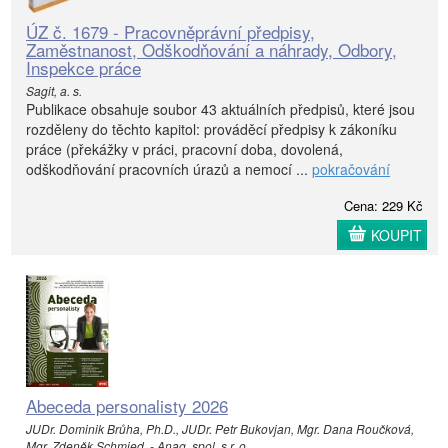
ÚZ č. 1679 - Pracovněprávní předpisy,
Zaměstnanost, Odškodňování a náhrady, Odbory,
Inspekce práce
Sagit, a. s.
Publikace obsahuje soubor 43 aktuálních předpisů, které jsou
rozděleny do těchto kapitol: prováděcí předpisy k zákoníku
práce (překážky v práci, pracovní doba, dovolená,
odškodňování pracovních úrazů a nemocí ...
pokračování
Cena: 229 Kč
KOUPIT
Abeceda personalisty 2026
JUDr. Dominik Brůha, Ph.D., JUDr. Petr Bukovjan, Mgr. Dana Roučková,
Mgr. Zdeněk Schmied, - Anag, spol. s r. o.