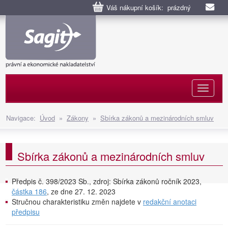
Váš nákupní košík: prázdný
Naviga
Navigace:
Úvod
»
Zákony
»
Sbírka zákonů a mezinárodních smluv
Sbírka zákonů a mezinárodních smluv
Předpis č. 398/2023 Sb., zdroj: Sbírka zákonů ročník 2023,
částka 186
, ze dne 27. 12. 2023
Stručnou charakteristiku změn najdete v
redakční anotaci
předpisu