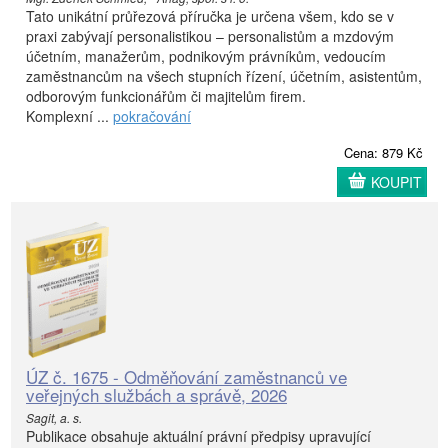
Tato unikátní průřezová příručka je určena všem, kdo se v
praxi zabývají personalistikou – personalistům a mzdovým
účetním, manažerům, podnikovým právníkům, vedoucím
zaměstnancům na všech stupních řízení, účetním, asistentům,
odborovým funkcionářům či majitelům firem.
Komplexní ...
pokračování
Cena: 879 Kč
KOUPIT
ÚZ č. 1675 - Odměňování zaměstnanců ve
veřejných službách a správě, 2026
Sagit, a. s.
Publikace obsahuje aktuální právní předpisy upravující