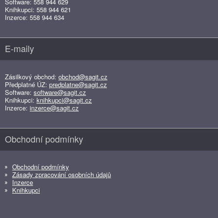
Software: 558 944 629
Knihkupci: 558 944 621
Inzerce: 558 944 634
E-maily
Zásilkový obchod:
obchod@sagit.cz
Předplatné ÚZ:
predplatne@sagit.cz
Software:
software@sagit.cz
Knihkupci:
knihkupci@sagit.cz
Inzerce:
inzerce@sagit.cz
Obchodní podmínky
Obchodní podmínky
Zásady zpracování osobních údajů
Inzerce
Knihkupci