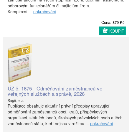
odborovým funkcionářům či majitelům firem.
Komplexní ...
pokračování
Cena: 879 Kč
KOUPIT
ÚZ č. 1675 - Odměňování zaměstnanců ve
veřejných službách a správě, 2026
Sagit, a. s.
Publikace obsahuje aktuální právní předpisy upravující
odměňování zaměstnanců obcí, krajů, příspěvkových
organizací, státních fondů, školských právnických osob a těch
zaměstnanců státu, kteří nejsou v režimu ...
pokračování