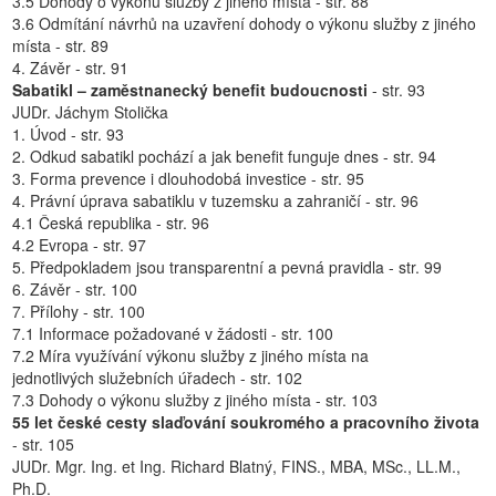
3.5 Dohody o výkonu služby z jiného místa - str. 88
3.6 Odmítání návrhů na uzavření dohody o výkonu služby z jiného
místa - str. 89
4. Závěr - str. 91
Sabatikl – zaměstnanecký benefit budoucnosti
- str. 93
JUDr. Jáchym Stolička
1. Úvod - str. 93
2. Odkud sabatikl pochází a jak benefit funguje dnes - str. 94
3. Forma prevence i dlouhodobá investice - str. 95
4. Právní úprava sabatiklu v tuzemsku a zahraničí - str. 96
4.1 Česká republika - str. 96
4.2 Evropa - str. 97
5. Předpokladem jsou transparentní a pevná pravidla - str. 99
6. Závěr - str. 100
7. Přílohy - str. 100
7.1 Informace požadované v žádosti - str. 100
7.2 Míra využívání výkonu služby z jiného místa na
jednotlivých služebních úřadech - str. 102
7.3 Dohody o výkonu služby z jiného místa - str. 103
55 let české cesty slaďování soukromého a pracovního života
- str. 105
JUDr. Mgr. Ing. et Ing. Richard Blatný, FINS., MBA, MSc., LL.M.,
Ph.D.