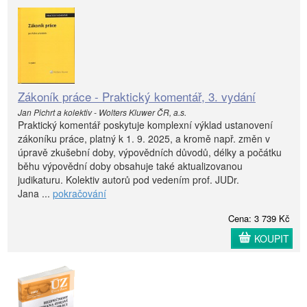
Zákoník práce - Praktický komentář, 3. vydání
Jan Pichrt a kolektiv - Wolters Kluwer ČR, a.s.
Praktický komentář poskytuje komplexní výklad ustanovení
zákoníku práce, platný k 1. 9. 2025, a kromě např. změn v
úpravě zkušební doby, výpovědních důvodů, délky a počátku
běhu výpovědní doby obsahuje také aktualizovanou
judikaturu. Kolektiv autorů pod vedením prof. JUDr.
Jana ...
pokračování
Cena: 3 739 Kč
KOUPIT