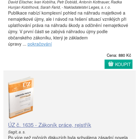
David Elischer, Ivan Kobliha, Petr Dobiáš, Antonín Kottnauer, Radka
Hunjan Koblihová, Sarah Farid, - Nakladatelství Leges, s. r. o.
Publikace nabízí komplexní pohled na náhradu majetkové a
nemajetkové újmy, ale i návod na řešení situací vzniklých při
uplatňování práva na náhradu škody a odčinění nemajetkové
újmy. V první části se zabývá náhradou újmy podle
občanského zákoníku, který je základem
úpravy ...
pokračování
Cena: 880 Kč
KOUPIT
ÚZ č. 1635 - Zákoník práce, rejstřík
Sagit, a. s.
Po více než ročních diskuzích byla schválena zásadní novela