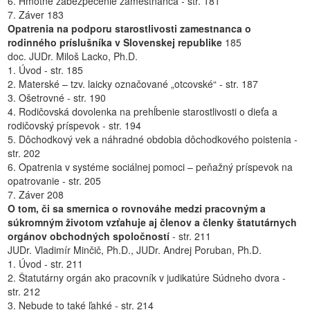
6. Hmotné zabezpečenie zamestnanca - str. 181
7. Záver 183
Opatrenia na podporu starostlivosti zamestnanca o
rodinného príslušníka v Slovenskej republike
185
doc. JUDr. Miloš Lacko, Ph.D.
1. Úvod - str. 185
2. Materské – tzv. laicky označované „otcovské“ - str. 187
3. Ošetrovné - str. 190
4. Rodičovská dovolenka na prehĺbenie starostlivosti o dieťa a
rodičovský príspevok - str. 194
5. Dôchodkový vek a náhradné obdobia dôchodkového poistenia -
str. 202
6. Opatrenia v systéme sociálnej pomoci – peňažný príspevok na
opatrovanie - str. 205
7. Záver 208
O tom, či sa smernica o rovnováhe medzi pracovným a
súkromným životom vzťahuje aj členov a členky štatutárnych
orgánov obchodných spoločností
- str. 211
JUDr. Vladimír Minčič, Ph.D., JUDr. Andrej Poruban, Ph.D.
1. Úvod - str. 211
2. Štatutárny orgán ako pracovník v judikatúre Súdneho dvora -
str. 212
3. Nebude to také ľahké - str. 214