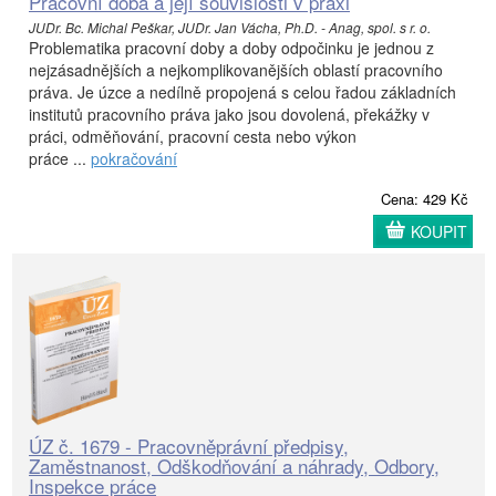
Pracovní doba a její souvislosti v praxi
JUDr. Bc. Michal Peškar, JUDr. Jan Vácha, Ph.D. - Anag, spol. s r. o.
Problematika pracovní doby a doby odpočinku je jednou z
nejzásadnějších a nejkomplikovanějších oblastí pracovního
práva. Je úzce a nedílně propojená s celou řadou základních
institutů pracovního práva jako jsou dovolená, překážky v
práci, odměňování, pracovní cesta nebo výkon
práce ...
pokračování
Cena: 429 Kč
KOUPIT
ÚZ č. 1679 - Pracovněprávní předpisy,
Zaměstnanost, Odškodňování a náhrady, Odbory,
Inspekce práce