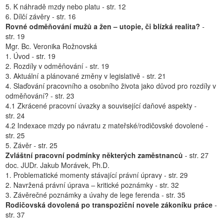
5. K náhradě mzdy nebo platu - str. 12
6. Dílčí závěry - str. 16
Rovné odměňování mužů a žen – utopie, či blízká realita?
-
str. 19
Mgr. Bc. Veronika Rožnovská
1. Úvod - str. 19
2. Rozdíly v odměňování - str. 19
3. Aktuální a plánované změny v legislativě - str. 21
4. Slaďování pracovního a osobního života jako důvod pro rozdíly v
odměňování? - str. 23
4.1 Zkrácené pracovní úvazky a související daňové aspekty -
str. 24
4.2 Indexace mzdy po návratu z mateřské/rodičovské dovolené -
str. 25
5. Závěr - str. 25
Zvláštní pracovní podmínky některých zaměstnanců
- str. 27
doc. JUDr. Jakub Morávek, Ph.D.
1. Problematické momenty stávající právní úpravy - str. 29
2. Navržená právní úprava – kritické poznámky - str. 32
3. Závěrečné poznámky a úvahy de lege ferenda - str. 35
Rodičovská dovolená po transpoziční novele zákoníku práce
-
str. 37