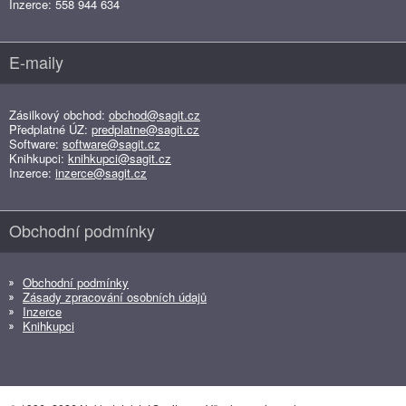
Inzerce: 558 944 634
E-maily
Zásilkový obchod:
obchod@sagit.cz
Předplatné ÚZ:
predplatne@sagit.cz
Software:
software@sagit.cz
Knihkupci:
knihkupci@sagit.cz
Inzerce:
inzerce@sagit.cz
Obchodní podmínky
Obchodní podmínky
Zásady zpracování osobních údajů
Inzerce
Knihkupci