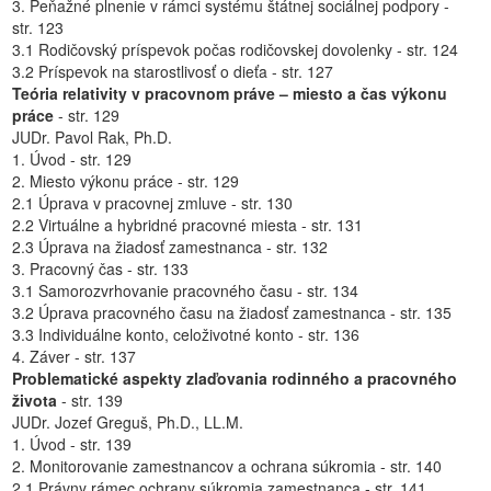
3. Peňažné plnenie v rámci systému štátnej sociálnej podpory -
str. 123
3.1 Rodičovský príspevok počas rodičovskej dovolenky - str. 124
3.2 Príspevok na starostlivosť o dieťa - str. 127
Teória relativity v pracovnom práve – miesto a čas výkonu
práce
- str. 129
JUDr. Pavol Rak, Ph.D.
1. Úvod - str. 129
2. Miesto výkonu práce - str. 129
2.1 Úprava v pracovnej zmluve - str. 130
2.2 Virtuálne a hybridné pracovné miesta - str. 131
2.3 Úprava na žiadosť zamestnanca - str. 132
3. Pracovný čas - str. 133
3.1 Samorozvrhovanie pracovného času - str. 134
3.2 Úprava pracovného času na žiadosť zamestnanca - str. 135
3.3 Individuálne konto, celoživotné konto - str. 136
4. Záver - str. 137
Problematické aspekty zlaďovania rodinného a pracovného
života
- str. 139
JUDr. Jozef Greguš, Ph.D., LL.M.
1. Úvod - str. 139
2. Monitorovanie zamestnancov a ochrana súkromia - str. 140
2.1 Právny rámec ochrany súkromia zamestnanca - str. 141