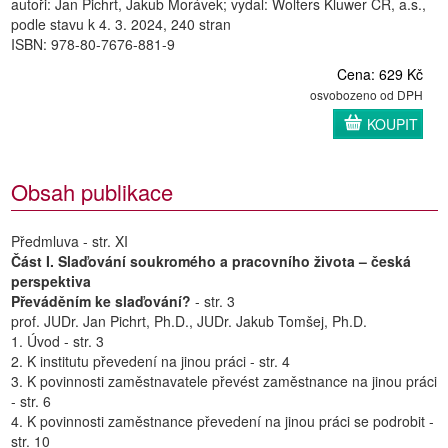
autoři: Jan Pichrt, Jakub Morávek; vydal: Wolters Kluwer ČR, a.s.,
podle stavu k 4. 3. 2024, 240 stran
ISBN: 978-80-7676-881-9
Cena: 629 Kč
osvobozeno od DPH
KOUPIT
Obsah publikace
Předmluva - str. XI
Část I. Slaďování soukromého a pracovního života – česká
perspektiva
Převáděním ke slaďování?
- str. 3
prof. JUDr. Jan Pichrt, Ph.D., JUDr. Jakub Tomšej, Ph.D.
1. Úvod - str. 3
2. K institutu převedení na jinou práci - str. 4
3. K povinnosti zaměstnavatele převést zaměstnance na jinou práci
- str. 6
4. K povinnosti zaměstnance převedení na jinou práci se podrobit -
str. 10