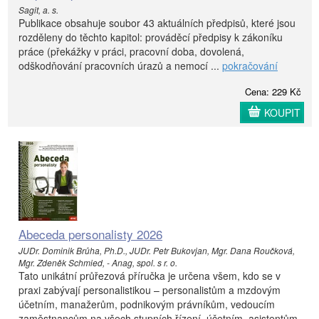
Sagit, a. s.
Publikace obsahuje soubor 43 aktuálních předpisů, které jsou
rozděleny do těchto kapitol: prováděcí předpisy k zákoníku
práce (překážky v práci, pracovní doba, dovolená,
odškodňování pracovních úrazů a nemocí ...
pokračování
Cena: 229 Kč
KOUPIT
Abeceda personalisty 2026
JUDr. Dominik Brůha, Ph.D., JUDr. Petr Bukovjan, Mgr. Dana Roučková,
Mgr. Zdeněk Schmied, - Anag, spol. s r. o.
Tato unikátní průřezová příručka je určena všem, kdo se v
praxi zabývají personalistikou – personalistům a mzdovým
účetním, manažerům, podnikovým právníkům, vedoucím
zaměstnancům na všech stupních řízení, účetním, asistentům,