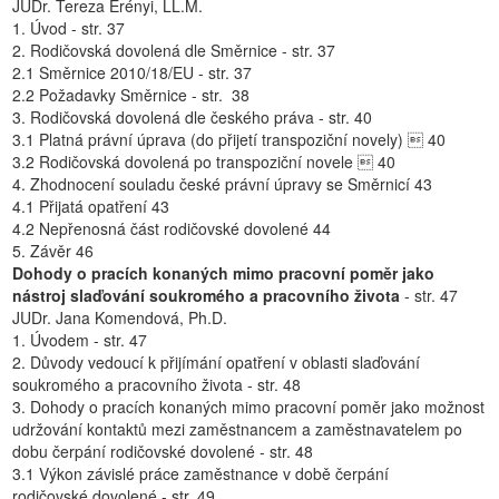
JUDr. Tereza Erényi, LL.M.
1. Úvod - str. 37
2. Rodičovská dovolená dle Směrnice - str. 37
2.1 Směrnice 2010/18/EU - str. 37
2.2 Požadavky Směrnice - str. 38
3. Rodičovská dovolená dle českého práva - str. 40
3.1 Platná právní úprava (do přijetí transpoziční novely)  40
3.2 Rodičovská dovolená po transpoziční novele  40
4. Zhodnocení souladu české právní úpravy se Směrnicí 43
4.1 Přijatá opatření 43
4.2 Nepřenosná část rodičovské dovolené 44
5. Závěr 46
Dohody o pracích konaných mimo pracovní poměr jako
nástroj slaďování soukromého a pracovního života
- str. 47
JUDr. Jana Komendová, Ph.D.
1. Úvodem - str. 47
2. Důvody vedoucí k přijímání opatření v oblasti slaďování
soukromého a pracovního života - str. 48
3. Dohody o pracích konaných mimo pracovní poměr jako možnost
udržování kontaktů mezi zaměstnancem a zaměstnavatelem po
dobu čerpání rodičovské dovolené - str. 48
3.1 Výkon závislé práce zaměstnance v době čerpání
rodičovské dovolené - str. 49