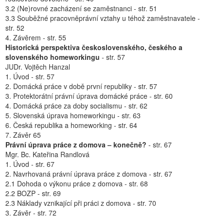
3.2 (Ne)rovné zacházení se zaměstnanci - str. 51
3.3 Souběžné pracovněprávní vztahy u téhož zaměstnavatele -
str. 52
4. Závěrem - str. 55
Historická perspektiva československého, českého a
slovenského homeworkingu
- str. 57
JUDr. Vojtěch Hanzal
1. Úvod - str. 57
2. Domácká práce v době první republiky - str. 57
3. Protektorátní právní úprava domácké práce - str. 60
4. Domácká práce za doby socialismu - str. 62
5. Slovenská úprava homeworkingu - str. 63
6. Česká republika a homeworking - str. 64
7. Závěr 65
Právní úprava práce z domova – konečně?
- str. 67
Mgr. Bc. Kateřina Randlová
1. Úvod - str. 67
2. Navrhovaná právní úprava práce z domova - str. 67
2.1 Dohoda o výkonu práce z domova - str. 68
2.2 BOZP - str. 69
2.3 Náklady vznikající při práci z domova - str. 70
3. Závěr - str. 72