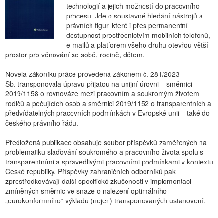
technologií a jejich možností do pracovního
procesu. Jde o soustavné hledání nástrojů a
právních figur, které i přes permanentní
dostupnost prostřednictvím mobilních telefonů,
e-mailů a platforem všeho druhu otevřou větší
prostor pro věnování se sobě, rodině, dětem.
Novela zákoníku práce provedená zákonem č. 281/2023
Sb. transponovala úpravu přijatou na unijní úrovni – směrnici
2019/1158 o rovnováze mezi pracovním a soukromým životem
rodičů a pečujících osob a směrnici 2019/1152 o transparentních a
předvídatelných pracovních podmínkách v Evropské unii – také do
českého právního řádu.
Předložená publikace obsahuje soubor příspěvků zaměřených na
problematiku slaďování soukromého a pracovního života spolu s
transparentními a spravedlivými pracovními podmínkami v kontextu
České republiky. Příspěvky zahraničních odborníků pak
zprostředkovávají další specifické zkušenosti v implementaci
zmíněných směrnic ve snaze o nalezení optimálního
„eurokonformního“ výkladu (nejen) transponovaných ustanovení.