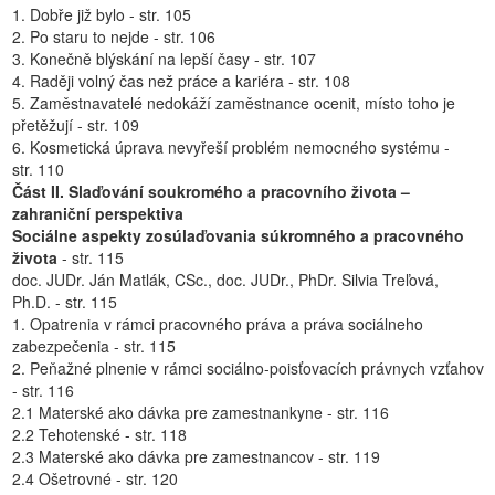
1. Dobře již bylo - str. 105
2. Po staru to nejde - str. 106
3. Konečně blýskání na lepší časy - str. 107
4. Raději volný čas než práce a kariéra - str. 108
5. Zaměstnavatelé nedokáží zaměstnance ocenit, místo toho je
přetěžují - str. 109
6. Kosmetická úprava nevyřeší problém nemocného systému -
str. 110
Část II. Slaďování soukromého a pracovního života –
zahraniční perspektiva
Sociálne aspekty zosúlaďovania súkromného a pracovného
života
- str. 115
doc. JUDr. Ján Matlák, CSc., doc. JUDr., PhDr. Silvia Treľová,
Ph.D. - str. 115
1. Opatrenia v rámci pracovného práva a práva sociálneho
zabezpečenia - str. 115
2. Peňažné plnenie v rámci sociálno-poisťovacích právnych vzťahov
- str. 116
2.1 Materské ako dávka pre zamestnankyne - str. 116
2.2 Tehotenské - str. 118
2.3 Materské ako dávka pre zamestnancov - str. 119
2.4 Ošetrovné - str. 120