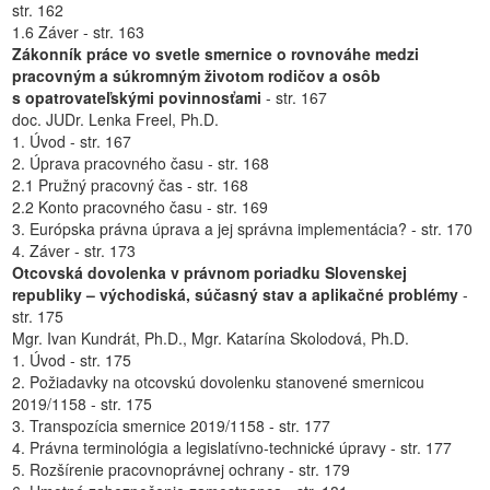
str. 162
1.6 Záver - str. 163
Zákonník práce vo svetle smernice o rovnováhe medzi
pracovným a súkromným životom rodičov a osôb
s opatrovateľskými povinnosťami
- str. 167
doc. JUDr. Lenka Freel, Ph.D.
1. Úvod - str. 167
2. Úprava pracovného času - str. 168
2.1 Pružný pracovný čas - str. 168
2.2 Konto pracovného času - str. 169
3. Európska právna úprava a jej správna implementácia? - str. 170
4. Záver - str. 173
Otcovská dovolenka v právnom poriadku Slovenskej
republiky – východiská, súčasný stav a aplikačné problémy
-
str. 175
Mgr. Ivan Kundrát, Ph.D., Mgr. Katarína Skolodová, Ph.D.
1. Úvod - str. 175
2. Požiadavky na otcovskú dovolenku stanovené smernicou
2019/1158 - str. 175
3. Transpozícia smernice 2019/1158 - str. 177
4. Právna terminológia a legislatívno-technické úpravy - str. 177
5. Rozšírenie pracovnoprávnej ochrany - str. 179