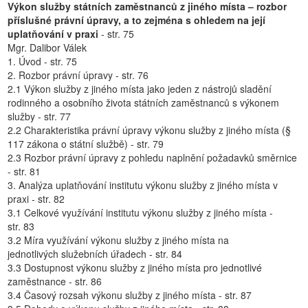
Výkon služby státních zaměstnanců z jiného místa – rozbor
příslušné právní úpravy, a to zejména s ohledem na její
uplatňování v praxi
- str. 75
Mgr. Dalibor Válek
1. Úvod - str. 75
2. Rozbor právní úpravy - str. 76
2.1 Výkon služby z jiného místa jako jeden z nástrojů sladění
rodinného a osobního života státních zaměstnanců s výkonem
služby - str. 77
2.2 Charakteristika právní úpravy výkonu služby z jiného místa (§
117 zákona o státní službě) - str. 79
2.3 Rozbor právní úpravy z pohledu naplnění požadavků směrnice
- str. 81
3. Analýza uplatňování institutu výkonu služby z jiného místa v
praxi - str. 82
3.1 Celkové využívání institutu výkonu služby z jiného místa -
str. 83
3.2 Míra využívání výkonu služby z jiného místa na
jednotlivých služebních úřadech - str. 84
3.3 Dostupnost výkonu služby z jiného místa pro jednotlivé
zaměstnance - str. 86
3.4 Časový rozsah výkonu služby z jiného místa - str. 87