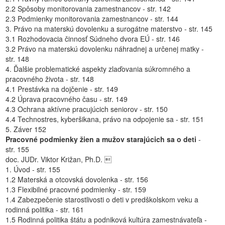
2.2 Spôsoby monitorovania zamestnancov - str. 142
2.3 Podmienky monitorovania zamestnancov - str. 144
3. Právo na materskú dovolenku a surogátne materstvo - str. 145
3.1 Rozhodovacia činnosť Súdneho dvora EÚ - str. 146
3.2 Právo na materskú dovolenku náhradnej a určenej matky -
str. 148
4. Ďalšie problematické aspekty zlaďovania súkromného a
pracovného života - str. 148
4.1 Prestávka na dojčenie - str. 149
4.2 Úprava pracovného času - str. 149
4.3 Ochrana aktívne pracujúcich seniorov - str. 150
4.4 Technostres, kyberšikana, právo na odpojenie sa - str. 151
5. Záver 152
Pracovné podmienky žien a mužov starajúcich sa o deti
-
str. 155
doc. JUDr. Viktor Križan, Ph.D. 
1. Úvod - str. 155
1.2 Materská a otcovská dovolenka - str. 156
1.3 Flexibilné pracovné podmienky - str. 159
1.4 Zabezpečenie starostlivosti o deti v predškolskom veku a
rodinná politika - str. 161
1.5 Rodinná politika štátu a podniková kultúra zamestnávateľa -