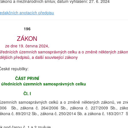
a zákonů a mezinárodních smluv, datum vyhlášení: 27. 6. 2024
redakčních anotacích předpisu
196
ZÁKON
ze dne 19. června 2024,
 úřednících územních samosprávných celku a o změně některých zákon
ějších předpisů, a další související zákony
eské republiky:
ČÁST PRVNÍ
 úřednících územních samosprávných celku
Čl. I
 územních samosprávných celků a o změně některých zákonů, ve zn
2006 Sb., zákona č. 264/2006 Sb., zákona č. 227/2009 Sb., zák
zákona č. 89/2012 Sb., zákona č. 250/2014 Sb. a zákona č. 183/2017 S
 pod čarou č. 1 a 2 zrušuje.