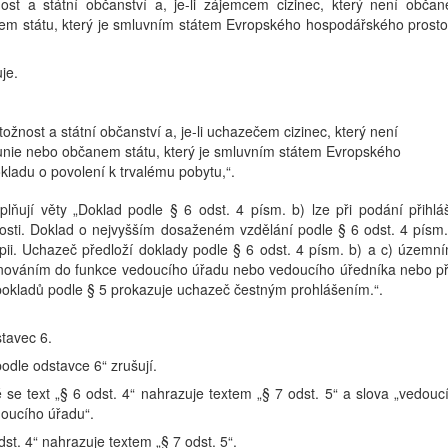
žnost a státní občanství a, je-li zájemcem cizinec, který není obča
em státu, který je smluvním státem Evropského hospodářského prosto
je.
tožnost a státní občanství a, je-li uchazečem cizinec, který není
nie nebo občanem státu, který je smluvním státem Evropského
kladu o povolení k trvalému pobytu,“.
lňují věty „Doklad podle § 6 odst. 4 písm. b) lze při podání přihlá
sti. Doklad o nejvyšším dosaženém vzdělání podle § 6 odst. 4 písm.
 kopii. Uchazeč předloží doklady podle § 6 odst. 4 písm. b) a c) územn
nováním do funkce vedoucího úřadu nebo vedoucího úředníka nebo p
okladů podle § 5 prokazuje uchazeč čestným prohlášením.“.
tavec 6.
podle odstavce 6“ zrušují.
 se text „§ 6 odst. 4“ nahrazuje textem „§ 7 odst. 5“ a slova „vedouc
doucího úřadu“.
odst. 4“ nahrazuje textem „§ 7 odst. 5“.