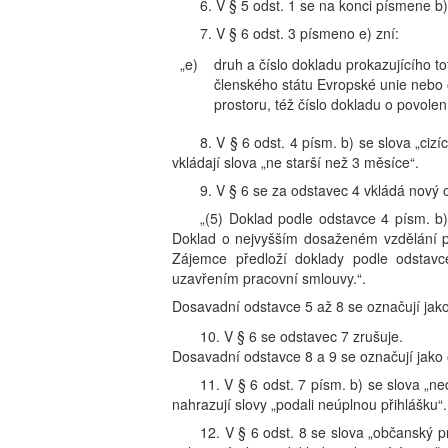
6. V § 5 odst. 1 se na konci písmene b)
7. V § 6 odst. 3 písmeno e) zní:
„e)
druh a číslo dokladu prokazujícího to
členského státu Evropské unie nebo
prostoru, též číslo dokladu o povolen
8. V § 6 odst. 4 písm. b) se slova „cizí
vkládají slova „ne starší než 3 měsíce“.
9. V § 6 se za odstavec 4 vkládá nový o
„(5) Doklad podle odstavce 4 písm. b)
Doklad o nejvyšším dosaženém vzdělání podl
Zájemce předloží doklady podle odstav
uzavřením pracovní smlouvy.“.
Dosavadní odstavce 5 až 8 se označují jako
10. V § 6 se odstavec 7 zrušuje.
Dosavadní odstavce 8 a 9 se označují jako 
11. V § 6 odst. 7 písm. b) se slova „n
nahrazují slovy „podali neúplnou přihlášku“.
12. V § 6 odst. 8 se slova „občanský p