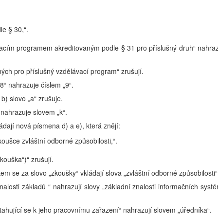
le § 30,“.
ávacím programem akreditovaným podle § 31 pro příslušný druh“ nahraz
ných pro příslušný vzdělávací program“ zrušují.
18“ nahrazuje číslem „9“.
b) slovo „a“ zrušuje.
“ nahrazuje slovem „k“.
ádají nová písmena d) a e), která znějí:
oušce zvláštní odborné způsobilosti,“.
zkouška“)“ zrušují.
kem se za slovo „zkoušky“ vkládají slova „zvláštní odborné způsobilosti“
znalosti základů “ nahrazují slovy „základní znalosti informačních syst
ztahující se k jeho pracovnímu zařazení“ nahrazují slovem „úředníka“.