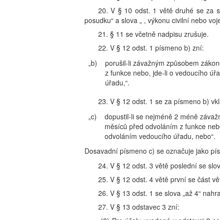
20. V § 10 odst. 1 větě druhé se za s
posudku“ a slova „ , výkonu civilní nebo voj
21. § 11 se včetně nadpisu zrušuje.
22. V § 12 odst. 1 písmeno b) zní:
„b)
porušil-li závažným způsobem zákon
z funkce nebo, jde-li o vedoucího ú
úřadu,“.
23. V § 12 odst. 1 se za písmeno b) vk
„c)
dopustil-li se nejméně 2 méně záva
měsíců před odvoláním z funkce nebo
odvoláním vedoucího úřadu, nebo“.
Dosavadní písmeno c) se označuje jako pí
24. V § 12 odst. 3 větě poslední se slov
25. V § 12 odst. 4 větě první se část v
26. V § 13 odst. 1 se slova „až 4“ nahra
27. V § 13 odstavec 3 zní: