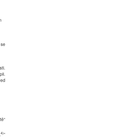
m
 se
ti.
ii.
řed
tě“
4)
,
“