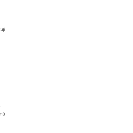
ují
.
émů