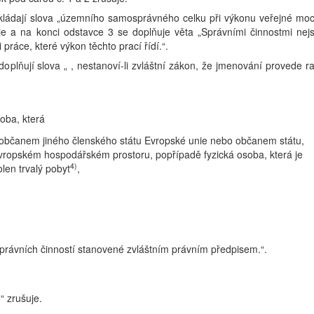
 vkládají slova „územního samosprávného celku při výkonu veřejné moc
šuje a na konci odstavce 3 se doplňuje věta „Správními činnostmi nej
ráce, které výkon těchto prací řídí.“.
doplňují slova „ , nestanoví-li zvláštní zákon, že jmenování provede r
oba, která
 občanem jiného členského státu Evropské unie nebo občanem státu,
vropském hospodářském prostoru, popřípadě fyzická osoba, která je
4)
len trvalý pobyt
,
správních činností stanovené zvláštním právním předpisem.“.
“ zrušuje.