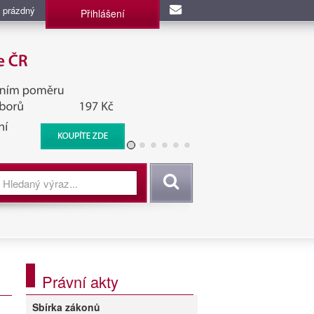
 prázdný
Přihlášení
užba, BIS, Zpravodajské
Vyhledat
Právní akty
Sbírka zákonů