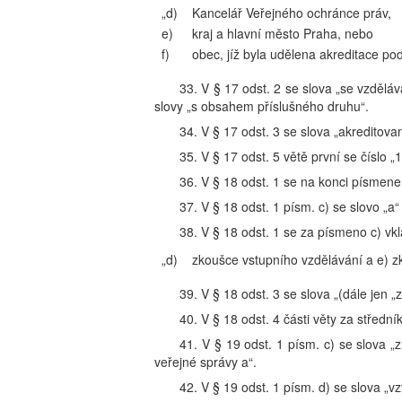
„d)
Kancelář Veřejného ochránce práv,
e)
kraj a hlavní město Praha, nebo
f)
obec, jíž byla udělena akreditace pod
33. V § 17 odst. 2 se slova „se vzděl
slovy „s obsahem příslušného druhu“.
34. V § 17 odst. 3 se slova „akreditova
35. V § 17 odst. 5 větě první se číslo „
36. V § 18 odst. 1 se na konci písmene 
37. V § 18 odst. 1 písm. c) se slovo „a
38. V § 18 odst. 1 se za písmeno c) vkl
„d)
zkoušce vstupního vzdělávání a e) zk
39. V § 18 odst. 3 se slova „(dále jen „
40. V § 18 odst. 4 části věty za střední
41. V § 19 odst. 1 písm. c) se slova „
veřejné správy a“.
42. V § 19 odst. 1 písm. d) se slova „v