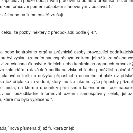
se započítává pouze doba trvání pracovního poměru úředníka u územn
dníkem pracovní poměr způsobem stanoveným v odstavci 1.“.
višti nebo na jiném místě“ zrušují.
lku, že pozbyl některý z předpokladů podle § 4.“.
ho nebo kontrolního orgánu právnické osoby provozující podnikatels
rgánu byl vyslán územním samosprávným celkem, jehož je zaměstnanc
i za všechna členství v řídících nebo kontrolních orgánech právnick
za kalendářní rok včetně podílu na zisku či jiného peněžitého plnění č
platového tarifu a nejvýše přípustného osobního příplatku v příslu
a též příplatku za vedení, který mu lze jako nejvýše přípustný přiznat
o místa, na kterém úředník v příslušném kalendářním roce naposl
povinen bezodkladně informovat územní samosprávný celek, jehož
 které mu bylo vyplaceno.“.
ádají nová písmena d) až f), která znějí: