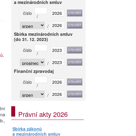
a mezinárodních smluv
číslo
/
/
Sbírka mezinárodních smluv
(do 31. 12. 2023)
číslo
/
ů,
/
Finanční zpravodaj
číslo
/
/
ění
Právní akty 2026
ona
b.,
Sbírka zákonů
a mezinárodních smluv