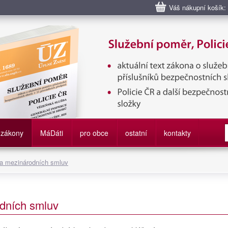
Váš nákupní košík:
bní poměr příslušníků bezpečnostních sborů, Policie ČR, Vězeňská sl
služby
zákony
M
á
D
áti
pro obce
ostatní
kontakty
 a mezinárodních smluv
dních smluv