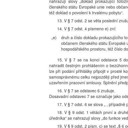
nahrazují slovy „doklad prokazující toto
členského státu Evropské unie nebo občan
též doklad o povolení k trvalému pobytu“.
13. V § 7 odst. 2 se věta poslední zrušu
14. V § 7 odst. 4 písmeno e) zní:
„e)
druh a číslo dokladu prokazujícího to
občanem členského státu Evropské u
hospodářského prostoru, též číslo do
15. V § 7 se na konci odstavce 5 dop
nahradit čestným prohlášením o bezúhonno
lze při podání přihlášky připojit v prosté
samosprávnému celku nejpozději před jme
uzavřením pracovní smlouvy. Splnění předp
16. V § 7 se odstavec 6 zrušuje.
Dosavadní odstavec 7 se označuje jako ods
17. V § 7 odst. 6 se slova „ , případně 
18. V § 9 odst. 1 větách první a druhé
úředníka“ se nahrazují slovy „do funkce ve
19. V § 9 odst. 2 písm. c) se text „§ 6 