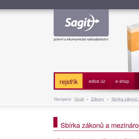
Služe
rejstřík
edice úz
e-shop
Navigace:
Úvod
»
Zákony
»
Sbírka zákonů
Sbírka zákonů a mezináro