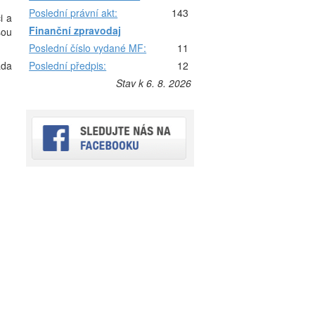
Poslední právní akt:
143
i a
Finanční zpravodaj
sou
Poslední číslo vydané MF:
11
ada
Poslední předpis:
12
Stav k 6. 8. 2026