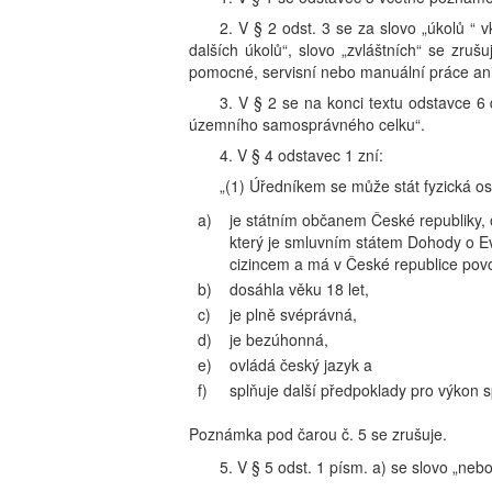
2. V § 2 odst. 3 se za slovo „úkolů “
dalších úkolů“, slovo „zvláštních“ se zru
pomocné, servisní nebo manuální práce ani p
3. V § 2 se na konci textu odstavce 6 
územního samosprávného celku“.
4. V § 4 odstavec 1 zní:
„(1) Úředníkem se může stát fyzická os
a)
je státním občanem České republiky,
který je smluvním státem Dohody o E
cizincem a má v České republice povo
b)
dosáhla věku 18 let,
c)
je plně svéprávná,
d)
je bezúhonná,
e)
ovládá český jazyk a
f)
splňuje další předpoklady pro výkon 
Poznámka pod čarou č. 5 se zrušuje.
5. V § 5 odst. 1 písm. a) se slovo „nebo