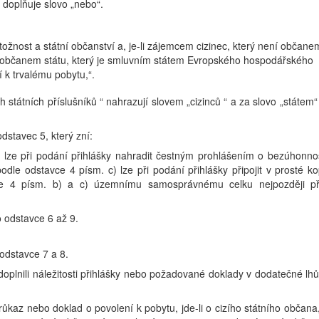
 doplňuje slovo „nebo“.
tožnost a státní občanství a, je-li zájemcem cizinec, který není občane
 občanem státu, který je smluvním státem Evropského hospodářského
í k trvalému pobytu,“.
ch státních příslušníků “ nahrazují slovem „cizinců “ a za slovo „státem“
dstavec 5, který zní:
 lze při podání přihlášky nahradit čestným prohlášením o bezúhonnos
e odstavce 4 písm. c) lze při podání přihlášky připojit v prosté kop
ce 4 písm. b) a c) územnímu samosprávnému celku nejpozději p
 odstavce 6 až 9.
odstavce 7 a 8.
edoplnili náležitosti přihlášky nebo požadované doklady v dodatečné lhů
růkaz nebo doklad o povolení k pobytu, jde-li o cizího státního občana