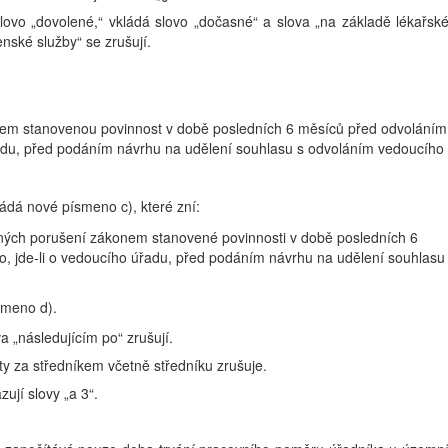
lovo „dovolené,“ vkládá slovo „dočasné“ a slova „na základě lékařsk
enské služby“ se zrušují.
em stanovenou povinnost v době posledních 6 měsíců před odvoláním
řadu, před podáním návrhu na udělení souhlasu s odvoláním vedoucího
ládá nové písmeno c), které zní:
žných porušení zákonem stanovené povinnosti v době posledních 6
, jde-li o vedoucího úřadu, před podáním návrhu na udělení souhlasu
smeno d).
a „následujícím po“ zrušují.
ěty za středníkem včetně středníku zrušuje.
zují slovy „a 3“.