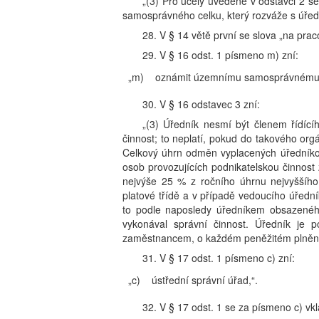
„(3) Pro účely uvedené v odstavci 2 
samosprávného celku, který rozváže s úře
28. V § 14 větě první se slova „na praco
29. V § 16 odst. 1 písmeno m) zní:
„m)
oznámit územnímu samosprávnému ce
30. V § 16 odstavec 3 zní:
„(3) Úředník nesmí být členem řídící
činnost; to neplatí, pokud do takového o
Celkový úhrn odměn vyplacených úředníkov
osob provozujících podnikatelskou činnost 
nejvýše 25 % z ročního úhrnu nejvyššího 
platové třídě a v případě vedoucího úředník
to podle naposledy úředníkem obsazenéh
vykonával správní činnost. Úředník je 
zaměstnancem, o každém peněžitém plnění,
31. V § 17 odst. 1 písmeno c) zní:
„c)
ústřední správní úřad,“.
32. V § 17 odst. 1 se za písmeno c) vkl