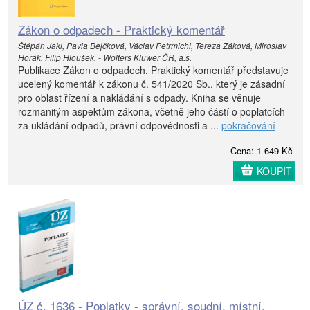
Zákon o odpadech - Praktický komentář
Štěpán Jakl, Pavla Bejčková, Václav Petrmichl, Tereza Žáková, Miroslav
Horák, Filip Hloušek, - Wolters Kluwer ČR, a.s.
Publikace Zákon o odpadech. Praktický komentář představuje
ucelený komentář k zákonu č. 541/2020 Sb., který je zásadní
pro oblast řízení a nakládání s odpady. Kniha se věnuje
rozmanitým aspektům zákona, včetně jeho částí o poplatcích
za ukládání odpadů, právní odpovědnosti a ...
pokračování
Cena: 1 649 Kč
KOUPIT
ÚZ č. 1636 - Poplatky - správní, soudní, místní,