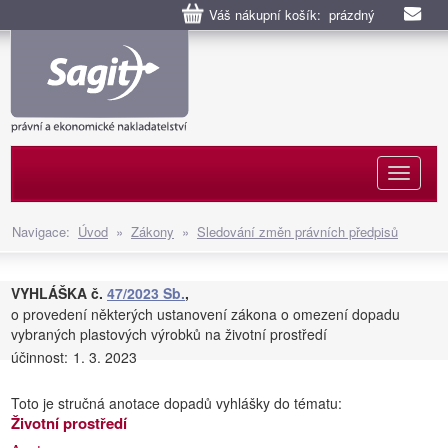
Váš nákupní košík: prázdný
Naviga
Navigace:
Úvod
»
Zákony
»
Sledování změn právních předpisů
VYHLÁŠKA č.
47/2023 Sb.
,
o provedení některých ustanovení zákona o omezení dopadu
vybraných plastových výrobků na životní prostředí
účinnost:
1. 3. 2023
Toto je stručná anotace dopadů vyhlášky do tématu:
Životní prostředí