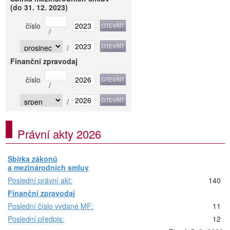
(do 31. 12. 2023)
číslo
/
/
Finanční zpravodaj
číslo
/
/
Právní akty 2026
Sbírka zákonů
a mezinárodních smluv
Poslední právní akt:
140
Finanční zpravodaj
Poslední číslo vydané MF:
11
Poslední předpis:
12