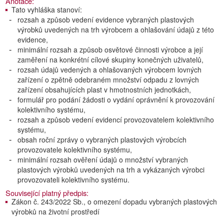
Anotace:
Tato vyhláška stanoví:
rozsah a způsob vedení evidence vybraných plastových
výrobků uvedených na trh výrobcem a ohlašování údajů z této
evidence,
minimální rozsah a způsob osvětové činnosti výrobce a její
zaměření na konkrétní cílové skupiny konečných uživatelů,
rozsah údajů vedených a ohlašovaných výrobcem lovných
zařízení o zpětně odebraném množství odpadu z lovných
zařízení obsahujících plast v hmotnostních jednotkách,
formulář pro podání žádosti o vydání oprávnění k provozování
kolektivního systému,
rozsah a způsob vedení evidencí provozovatelem kolektivního
systému,
obsah roční zprávy o vybraných plastových výrobcích
provozovatele kolektivního systému,
minimální rozsah ověření údajů o množství vybraných
plastových výrobků uvedených na trh a vykázaných výrobci
provozovateli kolektivního systému.
Související platný předpis:
Zákon č. 243/2022 Sb., o omezení dopadu vybraných plastových
výrobků na životní prostředí