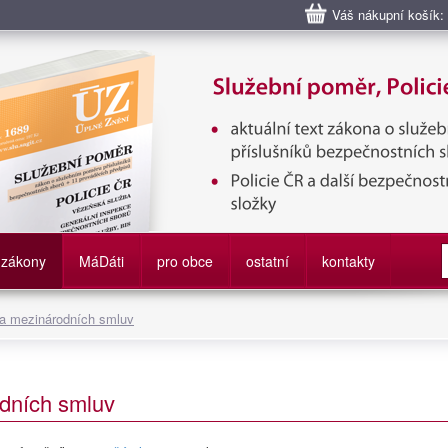
Váš nákupní košík:
bní poměr příslušníků bezpečnostních sborů, Policie ČR, Vězeňská sl
služby
zákony
M
á
D
áti
pro obce
ostatní
kontakty
 a mezinárodních smluv
dních smluv