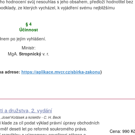
ního hodnocení svůj nesouhlas s jeho obsahem, předloží hodnotitel bez
dklady, ze kterých vycházel, k vyjádření svému nejbližšímu
§ 4
Účinnost
dnem po jejím vyhlášení.
Ministr:
MgA.
Stropnický
v. r.
na adrese:
https://aplikace.mvcr.cz/sbirka-zakonu
)
i a družstva, 2. vydání
Josef Kotásek a kolektiv - C. H. Beck
 klade za cíl podat výklad právní úpravy obchodních
éměř deseti let po reformě soukromého práva.
Cena: 990 K
í rozsáhlou a významnou novelizaci zákona o