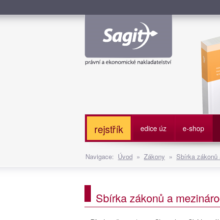
Služe
rejstřík
edice úz
e-shop
Navigace:
Úvod
»
Zákony
»
Sbírka zákonů
Sbírka zákonů a mezináro