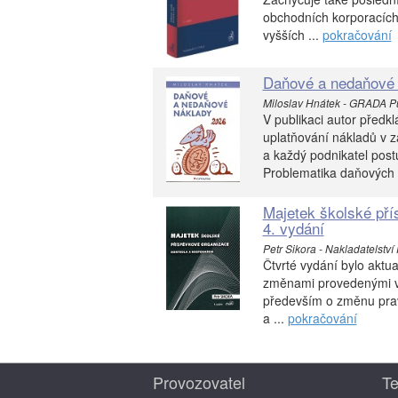
obchodních korporacích 
vyšších ...
pokračování
Daňové a nedaňové 
Miloslav Hnátek - GRADA Pub
V publikaci autor před
uplatňování nákladů v z
a každý podnikatel post
Problematika daňových 
Majetek školské pří
4. vydání
Petr Sikora - Nakladatelství
Čtvrté vydání bylo aktua
změnami provedenými v 
především o změnu prav
a ...
pokračování
Provozovatel
Te