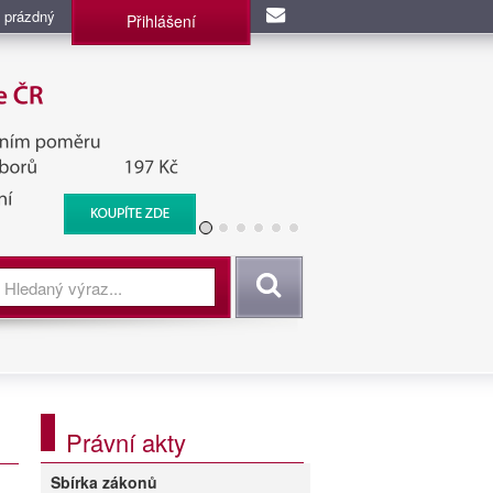
 prázdný
Přihlášení
užba, BIS, Zpravodajské
Vyhledat
Právní akty
Sbírka zákonů