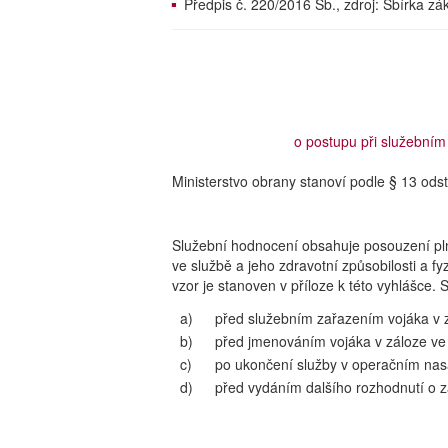
Předpis č. 220/2016 Sb., zdroj: Sbírka z
o postupu při služebním
Ministerstvo obrany stanoví podle § 13 odst
Služební hodnocení obsahuje posouzení plně
ve službě a jeho zdravotní způsobilosti a f
vzor je stanoven v příloze k této vyhlášce
a)
před služebním zařazením vojáka v z
b)
před jmenováním vojáka v záloze ve 
c)
po ukončení služby v operačním nasa
d)
před vydáním dalšího rozhodnutí o za