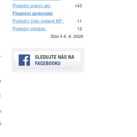
Poslední právní akt:
143
Finanční zpravodaj
Poslední číslo vydané MF:
11
Poslední předpis:
12
Stav k 6. 8. 2026
,
h
í
m
í.