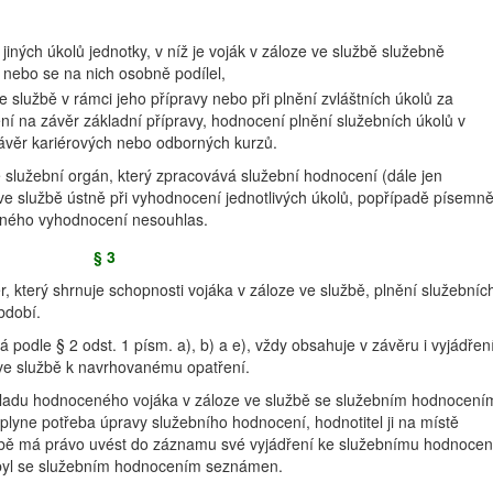
jiných úkolů jednotky, v níž je voják v záloze ve službě služebně
l nebo se na nich osobně podílel,
 službě v rámci jeho přípravy nebo při plnění zvláštních úkolů za
 na závěr základní přípravy, hodnocení plnění služebních úkolů v
věr kariérových nebo odborných kurzů.
 služební orgán, který zpracovává služební hodnocení (dále jen
ve službě ústně při vyhodnocení jednotlivých úkolů, popřípadě písemně
leného vyhodnocení nesouhlas.
§ 3
, který shrnuje schopnosti vojáka v záloze ve službě, plnění služebníc
bdobí.
 podle § 2 odst. 1 písm. a), b) a e), vždy obsahuje v závěru i vyjádřen
e ve službě k navrhovanému opatření.
kladu hodnoceného vojáka v záloze ve službě se služebním hodnocení
lyne potřeba úpravy služebního hodnocení, hodnotitel ji na místě
žbě má právo uvést do záznamu své vyjádření ke služebnímu hodnocen
e byl se služebním hodnocením seznámen.