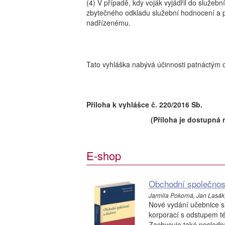
(4) V případě, kdy voják vyjádřil do služeb
zbytečného odkladu služební hodnocení a po
nadřízenému.
Tato vyhláška nabývá účinnosti patnáctým 
Příloha k vyhlášce č. 220/2016 Sb.
(Příloha je dostupná 
E-shop
Obchodní společnost
Jarmila Pokorná, Jan Lasák, 
Nové vydání učebnice si
korporací s odstupem t
Zachycuje také posledn