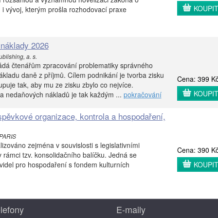
KOUPI
i vývoj, kterým prošla rozhodovací praxe
náklady 2026
lishing, a. s.
kládá čtenářům zpracování problematiky správného
ákladu daně z příjmů. Cílem podnikání je tvorba zisku
Cena: 399 K
upuje tak, aby mu ze zisku zbylo co nejvíce.
KOUPI
a nedaňových nákladů je tak každým ...
pokračování
spěvkové organizace, kontrola a hospodaření,
 PARIS
lizováno zejména v souvislosti s legislativními
Cena: 390 K
rámci tzv. konsolidačního balíčku. Jedná se
idel pro hospodaření s fondem kulturních
KOUPI
lefony
E-maily