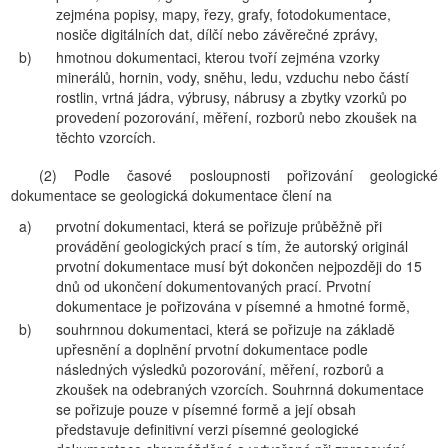
zejména popisy, mapy, řezy, grafy, fotodokumentace,
nosiče digitálních dat, dílčí nebo závěrečné zprávy,
b)
hmotnou dokumentaci, kterou tvoří zejména vzorky
minerálů, hornin, vody, sněhu, ledu, vzduchu nebo částí
rostlin, vrtná jádra, výbrusy, nábrusy a zbytky vzorků po
provedení pozorování, měření, rozborů nebo zkoušek na
těchto vzorcích.
(2) Podle časové posloupnosti pořizování geologické
dokumentace se geologická dokumentace člení na
a)
prvotní dokumentaci, která se pořizuje průběžně při
provádění geologických prací s tím, že autorský originál
prvotní dokumentace musí být dokončen nejpozději do 15
dnů od ukončení dokumentovaných prací. Prvotní
dokumentace je pořizována v písemné a hmotné formě,
b)
souhrnnou dokumentaci, která se pořizuje na základě
upřesnění a doplnění prvotní dokumentace podle
následných výsledků pozorování, měření, rozborů a
zkoušek na odebraných vzorcích. Souhrnná dokumentace
se pořizuje pouze v písemné formě a její obsah
představuje definitivní verzi písemné geologické