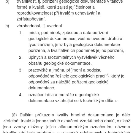
b)
trvanlivost, tj. pořízení geologické dokumentace v takové
formě a kvalitě, která zajistí její čitelnost a
reprodukovatelnost při trvalém uchovávání a
zpřístupňování,
c)
věrohodnost, tj. uvedení
1.
místa, podmínek, způsobu a data pořízení
geologické dokumentace, včetně uvedení druhu a
typu zařízení, jímž byla geologická dokumentace
pořízena, a kvalitativních podmínek jejího pořízení,
2.
úplných a srozumitelných vysvětlivek věcného
obsahu geologické dokumentace,
3.
pracoviště a jména, příjmení a podpisu
3)
odpovědného řešitele geologických prací,
který je
odpovědný za náležité pořízení geologické
dokumentace,
4.
označení díla a metráže u geologické
dokumentace vztahující se k technickým dílům.
(2) Dalším průkazem kvality hmotné dokumentace je dále
zřetelné, trvalé a jednoznačné označení vzorků nebo obalů, v nichž
jsou vzorky uloženy, jejich alfanumerickým označením, názvem
lokality, kde byly odebrány, a u vzorků odebraných z technických