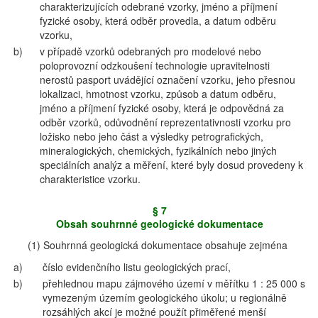
charakterizujících odebrané vzorky, jméno a příjmení
fyzické osoby, která odběr provedla, a datum odběru
vzorku,
b)
v případě vzorků odebraných pro modelové nebo
poloprovozní odzkoušení technologie upravitelnosti
nerostů pasport uvádějící označení vzorku, jeho přesnou
lokalizaci, hmotnost vzorku, způsob a datum odběru,
jméno a příjmení fyzické osoby, která je odpovědná za
odběr vzorků, odůvodnění reprezentativnosti vzorku pro
ložisko nebo jeho část a výsledky petrografických,
mineralogických, chemických, fyzikálních nebo jiných
speciálních analýz a měření, které byly dosud provedeny k
charakteristice vzorku.
§ 7
Obsah souhrnné geologické dokumentace
(1) Souhrnná geologická dokumentace obsahuje zejména
a)
číslo evidenčního listu geologických prací,
b)
přehlednou mapu zájmového území v měřítku 1 : 25 000 s
vymezeným územím geologického úkolu; u regionálně
rozsáhlých akcí je možné použít přiměřené menší