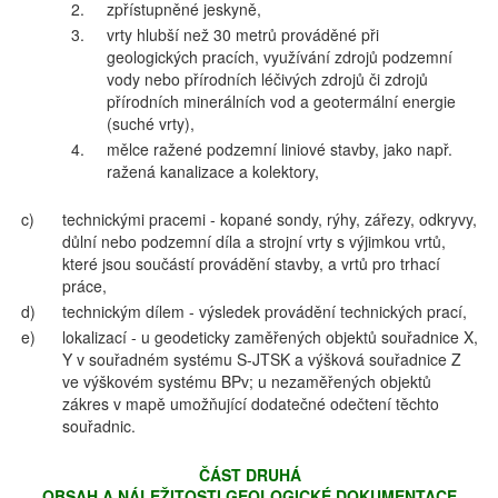
2.
zpřístupněné jeskyně,
3.
vrty hlubší než 30 metrů prováděné při
geologických pracích, využívání zdrojů podzemní
vody nebo přírodních léčivých zdrojů či zdrojů
přírodních minerálních vod a geotermální energie
(suché vrty),
4.
mělce ražené podzemní liniové stavby, jako např.
ražená kanalizace a kolektory,
c)
technickými pracemi - kopané sondy, rýhy, zářezy, odkryvy,
důlní nebo podzemní díla a strojní vrty s výjimkou vrtů,
které jsou součástí provádění stavby, a vrtů pro trhací
práce,
d)
technickým dílem - výsledek provádění technických prací,
e)
lokalizací - u geodeticky zaměřených objektů souřadnice X,
Y v souřadném systému S-JTSK a výšková souřadnice Z
ve výškovém systému BPv; u nezaměřených objektů
zákres v mapě umožňující dodatečné odečtení těchto
souřadnic.
ČÁST DRUHÁ
OBSAH A NÁLEŽITOSTI GEOLOGICKÉ DOKUMENTACE