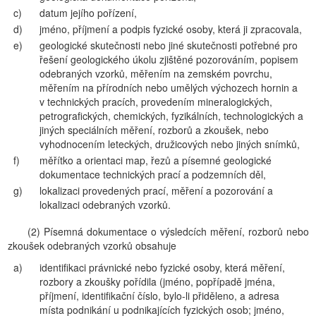
c)
datum jejího pořízení,
d)
jméno, příjmení a podpis fyzické osoby, která ji zpracovala,
e)
geologické skutečnosti nebo jiné skutečnosti potřebné pro
řešení geologického úkolu zjištěné pozorováním, popisem
odebraných vzorků, měřením na zemském povrchu,
měřením na přírodních nebo umělých výchozech hornin a
v technických pracích, provedením mineralogických,
petrografických, chemických, fyzikálních, technologických a
jiných speciálních měření, rozborů a zkoušek, nebo
vyhodnocením leteckých, družicových nebo jiných snímků,
f)
měřítko a orientaci map, řezů a písemné geologické
dokumentace technických prací a podzemních děl,
g)
lokalizaci provedených prací, měření a pozorování a
lokalizaci odebraných vzorků.
(2) Písemná dokumentace o výsledcích měření, rozborů nebo
zkoušek odebraných vzorků obsahuje
a)
identifikaci právnické nebo fyzické osoby, která měření,
rozbory a zkoušky pořídila (jméno, popřípadě jména,
příjmení, identifikační číslo, bylo-li přiděleno, a adresa
místa podnikání u podnikajících fyzických osob; jméno,