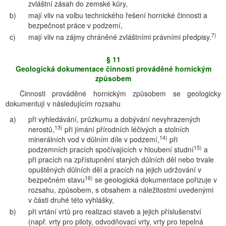
zvláštní zásah do zemské kůry,
b)
mají vliv na volbu technického řešení hornické činnosti a
bezpečnost práce v podzemí,
7)
c)
mají vliv na zájmy chráněné zvláštními právními předpisy.
§ 11
Geologická dokumentace činnosti prováděné hornickým
způsobem
Činnosti prováděné hornickým způsobem se geologicky
dokumentují v následujícím rozsahu
a)
při vyhledávání, průzkumu a dobývání nevyhrazených
13)
nerostů,
při jímání přírodních léčivých a stolních
14)
minerálních vod v důlním díle v podzemí,
při
15)
podzemních pracích spočívajících v hloubení studní
a
při pracích na zpřístupnění starých důlních děl nebo trvale
opuštěných důlních děl a pracích na jejich udržování v
16)
bezpečném stavu
se geologická dokumentace pořizuje v
rozsahu, způsobem, s obsahem a náležitostmi uvedenými
v části druhé této vyhlášky,
b)
při vrtání vrtů pro realizaci staveb a jejich příslušenství
(např. vrty pro piloty, odvodňovací vrty, vrty pro tepelná