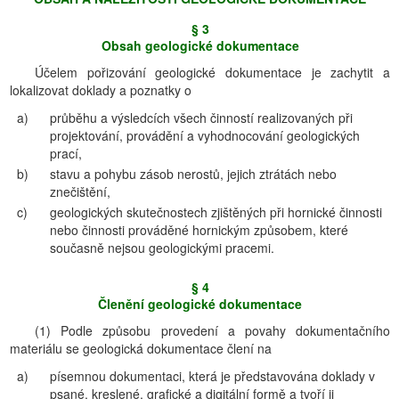
§ 3
Obsah geologické dokumentace
Účelem pořizování geologické dokumentace je zachytit a
lokalizovat doklady a poznatky o
a)
průběhu a výsledcích všech činností realizovaných při
projektování, provádění a vyhodnocování geologických
prací,
b)
stavu a pohybu zásob nerostů, jejich ztrátách nebo
znečištění,
c)
geologických skutečnostech zjištěných při hornické činnosti
nebo činnosti prováděné hornickým způsobem, které
současně nejsou geologickými pracemi.
§ 4
Členění geologické dokumentace
(1) Podle způsobu provedení a povahy dokumentačního
materiálu se geologická dokumentace člení na
a)
písemnou dokumentaci, která je představována doklady v
psané, kreslené, grafické a digitální formě a tvoří ji