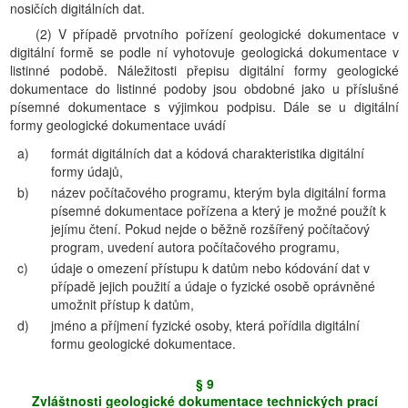
nosičích digitálních dat.
(2) V případě prvotního pořízení geologické dokumentace v
digitální formě se podle ní vyhotovuje geologická dokumentace v
listinné podobě. Náležitosti přepisu digitální formy geologické
dokumentace do listinné podoby jsou obdobné jako u příslušné
písemné dokumentace s výjimkou podpisu. Dále se u digitální
formy geologické dokumentace uvádí
a)
formát digitálních dat a kódová charakteristika digitální
formy údajů,
b)
název počítačového programu, kterým byla digitální forma
písemné dokumentace pořízena a který je možné použít k
jejímu čtení. Pokud nejde o běžně rozšířený počítačový
program, uvedení autora počítačového programu,
c)
údaje o omezení přístupu k datům nebo kódování dat v
případě jejich použití a údaje o fyzické osobě oprávněné
umožnit přístup k datům,
d)
jméno a příjmení fyzické osoby, která pořídila digitální
formu geologické dokumentace.
§ 9
Zvláštnosti geologické dokumentace technických prací