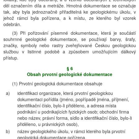
děl označením díla a metráže. Hmotná dokumentace se označuje
tak, aby byla jednoznačně přiřaditelná ke geologickému úkolu, v
jehož rámci byla pořízena, a k místu, ze kterého byl vzorek
odebrán.
(3) Při pořizování písemné dokumentace, která je součástí
souhrnné geologické dokumentace, se používají barvy, šrafy,
značky, symboly nebo rastry zveřejňované Českou geologickou
službou v listinné podobě a způsobem umožňujícím dálkový
přístup.
§ 6
Obsah prvotní geologické dokumentace
(1) Prvotní geologická dokumentace obsahuje
a)
identifikaci organizace, která prvotní geologickou
dokumentaci pořídila (jméno, popřípadě jména, příjmení,
identifikační číslo, bylo-li přiděleno, a adresa místa
podnikání u podnikajících fyzických osob; obchodní firma
nebo název, právní forma, sídlo a identifikační číslo, bylo-li
přiděleno, u právnických osob),
b)
název geologického úkolu, v rámci kterého byla prvotní
geologická dokumentace pořízena,