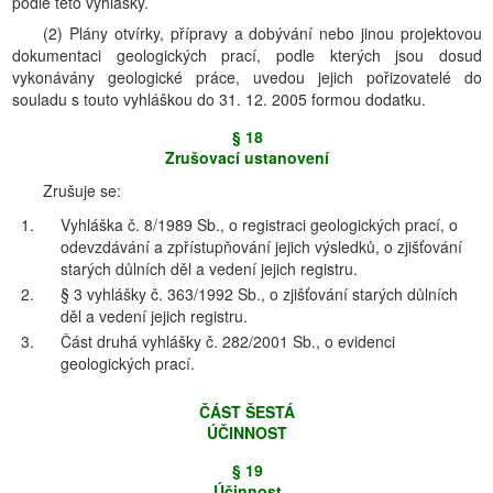
podle této vyhlášky.
(2) Plány otvírky, přípravy a dobývání nebo jinou projektovou
dokumentaci geologických prací, podle kterých jsou dosud
vykonávány geologické práce, uvedou jejich pořizovatelé do
souladu s touto vyhláškou do 31. 12. 2005 formou dodatku.
§ 18
Zrušovací ustanovení
Zrušuje se:
1.
Vyhláška č. 8/1989 Sb., o registraci geologických prací, o
odevzdávání a zpřístupňování jejich výsledků, o zjišťování
starých důlních děl a vedení jejich registru.
2.
§ 3 vyhlášky č. 363/1992 Sb., o zjišťování starých důlních
děl a vedení jejich registru.
3.
Část druhá vyhlášky č. 282/2001 Sb., o evidenci
geologických prací.
ČÁST ŠESTÁ
ÚČINNOST
§ 19
Účinnost