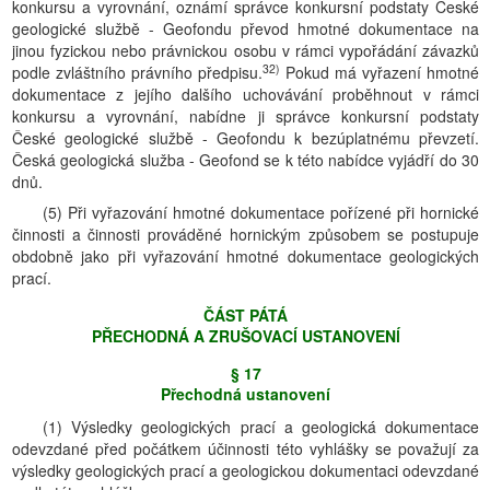
konkursu a vyrovnání, oznámí správce konkursní podstaty České
geologické službě - Geofondu převod hmotné dokumentace na
jinou fyzickou nebo právnickou osobu v rámci vypořádání závazků
32)
podle zvláštního právního předpisu.
Pokud má vyřazení hmotné
dokumentace z jejího dalšího uchovávání proběhnout v rámci
konkursu a vyrovnání, nabídne ji správce konkursní podstaty
České geologické službě - Geofondu k bezúplatnému převzetí.
Česká geologická služba - Geofond se k této nabídce vyjádří do 30
dnů.
(5) Při vyřazování hmotné dokumentace pořízené při hornické
činnosti a činnosti prováděné hornickým způsobem se postupuje
obdobně jako při vyřazování hmotné dokumentace geologických
prací.
ČÁST PÁTÁ
PŘECHODNÁ A ZRUŠOVACĺ USTANOVENĺ
§ 17
Přechodná ustanovení
(1) Výsledky geologických prací a geologická dokumentace
odevzdané před počátkem účinnosti této vyhlášky se považují za
výsledky geologických prací a geologickou dokumentaci odevzdané