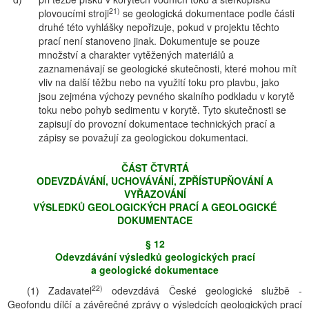
21)
plovoucími stroji
se geologická dokumentace podle části
druhé této vyhlášky nepořizuje, pokud v projektu těchto
prací není stanoveno jinak. Dokumentuje se pouze
množství a charakter vytěžených materiálů a
zaznamenávají se geologické skutečnosti, které mohou mít
vliv na další těžbu nebo na využití toku pro plavbu, jako
jsou zejména výchozy pevného skalního podkladu v korytě
toku nebo pohyb sedimentu v korytě. Tyto skutečnosti se
zapisují do provozní dokumentace technických prací a
zápisy se považují za geologickou dokumentaci.
ČÁST ČTVRTÁ
ODEVZDÁVÁNĺ, UCHOVÁVÁNĺ, ZPŘĺSTUPŇOVÁNĺ A
VYŘAZOVÁNĺ
VÝSLEDKŮ GEOLOGICKÝCH PRACĺ A GEOLOGICKÉ
DOKUMENTACE
§ 12
Odevzdávání výsledků geologických prací
a geologické dokumentace
22)
(1) Zadavatel
odevzdává České geologické službě -
Geofondu dílčí a závěrečné zprávy o výsledcích geologických prací