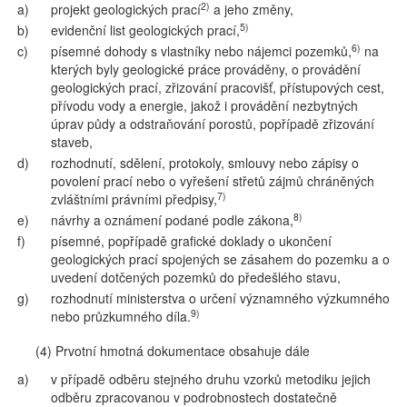
2)
a)
projekt geologických prací
a jeho změny,
5)
b)
evidenční list geologických prací,
6)
c)
písemné dohody s vlastníky nebo nájemci pozemků,
na
kterých byly geologické práce prováděny, o provádění
geologických prací, zřizování pracovišť, přístupových cest,
přívodu vody a energie, jakož i provádění nezbytných
úprav půdy a odstraňování porostů, popřípadě zřizování
staveb,
d)
rozhodnutí, sdělení, protokoly, smlouvy nebo zápisy o
povolení prací nebo o vyřešení střetů zájmů chráněných
7)
zvláštními právními předpisy,
8)
e)
návrhy a oznámení podané podle zákona,
f)
písemné, popřípadě grafické doklady o ukončení
geologických prací spojených se zásahem do pozemku a o
uvedení dotčených pozemků do předešlého stavu,
g)
rozhodnutí ministerstva o určení významného výzkumného
9)
nebo průzkumného díla.
(4) Prvotní hmotná dokumentace obsahuje dále
a)
v případě odběru stejného druhu vzorků metodiku jejich
odběru zpracovanou v podrobnostech dostatečně