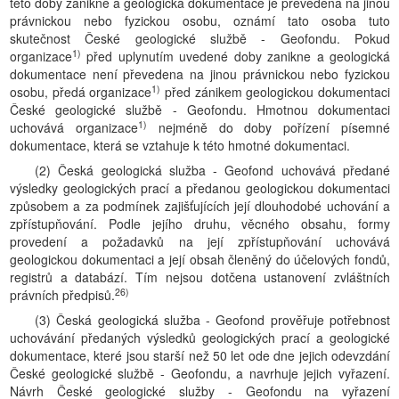
této doby zanikne a geologická dokumentace je převedena na jinou
právnickou nebo fyzickou osobu, oznámí tato osoba tuto
skutečnost České geologické službě - Geofondu. Pokud
1)
organizace
před uplynutím uvedené doby zanikne a geologická
dokumentace není převedena na jinou právnickou nebo fyzickou
1)
osobu, předá organizace
před zánikem geologickou dokumentaci
České geologické službě - Geofondu. Hmotnou dokumentaci
1)
uchovává organizace
nejméně do doby pořízení písemné
dokumentace, která se vztahuje k této hmotné dokumentaci.
(2) Česká geologická služba - Geofond uchovává předané
výsledky geologických prací a předanou geologickou dokumentaci
způsobem a za podmínek zajišťujících její dlouhodobé uchování a
zpřístupňování. Podle jejího druhu, věcného obsahu, formy
provedení a požadavků na její zpřístupňování uchovává
geologickou dokumentaci a její obsah členěný do účelových fondů,
registrů a databází. Tím nejsou dotčena ustanovení zvláštních
26)
právních předpisů.
(3) Česká geologická služba - Geofond prověřuje potřebnost
uchovávání předaných výsledků geologických prací a geologické
dokumentace, které jsou starší než 50 let ode dne jejich odevzdání
České geologické službě - Geofondu, a navrhuje jejich vyřazení.
Návrh České geologické služby - Geofondu na vyřazení