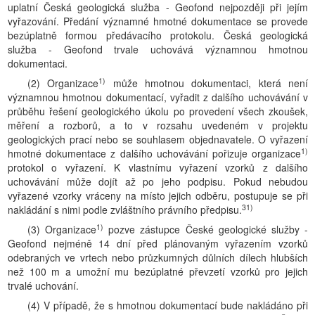
uplatní Česká geologická služba - Geofond nejpozději při jejím
vyřazování. Předání významné hmotné dokumentace se provede
bezúplatně formou předávacího protokolu. Česká geologická
služba - Geofond trvale uchovává významnou hmotnou
dokumentaci.
1)
(2) Organizace
může hmotnou dokumentaci, která není
významnou hmotnou dokumentací, vyřadit z dalšího uchovávání v
průběhu řešení geologického úkolu po provedení všech zkoušek,
měření a rozborů, a to v rozsahu uvedeném v projektu
geologických prací nebo se souhlasem objednavatele. O vyřazení
1)
hmotné dokumentace z dalšího uchovávání pořizuje organizace
protokol o vyřazení. K vlastnímu vyřazení vzorků z dalšího
uchovávání může dojít až po jeho podpisu. Pokud nebudou
vyřazené vzorky vráceny na místo jejich odběru, postupuje se při
31)
nakládání s nimi podle zvláštního právního předpisu.
1)
(3) Organizace
pozve zástupce České geologické služby -
Geofond nejméně 14 dní před plánovaným vyřazením vzorků
odebraných ve vrtech nebo průzkumných důlních dílech hlubších
než 100 m a umožní mu bezúplatné převzetí vzorků pro jejich
trvalé uchování.
(4) V případě, že s hmotnou dokumentací bude nakládáno při