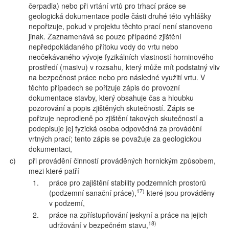
čerpadla) nebo při vrtání vrtů pro trhací práce se
geologická dokumentace podle části druhé této vyhlášky
nepořizuje, pokud v projektu těchto prací není stanoveno
jinak. Zaznamenává se pouze případné zjištění
nepředpokládaného přítoku vody do vrtu nebo
neočekávaného vývoje fyzikálních vlastností horninového
prostředí (masivu) v rozsahu, který může mít podstatný vliv
na bezpečnost práce nebo pro následné využití vrtu. V
těchto případech se pořizuje zápis do provozní
dokumentace stavby, který obsahuje čas a hloubku
pozorování a popis zjištěných skutečností. Zápis se
pořizuje neprodleně po zjištění takových skutečností a
podepisuje jej fyzická osoba odpovědná za provádění
vrtných prací; tento zápis se považuje za geologickou
dokumentaci,
c)
při provádění činností prováděných hornickým způsobem,
mezi které patří
1.
práce pro zajištění stability podzemních prostorů
17)
(podzemní sanační práce),
které jsou prováděny
v podzemí,
2.
práce na zpřístupňování jeskyní a práce na jejich
18)
udržování v bezpečném stavu,