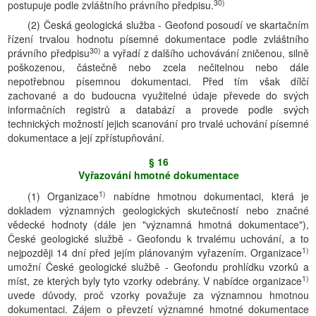
30)
postupuje podle zvláštního právního předpisu.
(2) Česká geologická služba - Geofond posoudí ve skartačním
řízení trvalou hodnotu písemné dokumentace podle zvláštního
30)
právního předpisu
a vyřadí z dalšího uchovávání zničenou, silně
poškozenou, částečně nebo zcela nečitelnou nebo dále
nepotřebnou písemnou dokumentaci. Před tím však dílčí
zachované a do budoucna využitelné údaje převede do svých
informačních registrů a databází a provede podle svých
technických možností jejich scanování pro trvalé uchování písemné
dokumentace a její zpřístupňování.
§ 16
Vyřazování hmotné dokumentace
1)
(1) Organizace
nabídne hmotnou dokumentaci, která je
dokladem významných geologických skutečností nebo značné
vědecké hodnoty (dále jen "významná hmotná dokumentace"),
České geologické službě - Geofondu k trvalému uchování, a to
1)
nejpozději 14 dní před jejím plánovaným vyřazením. Organizace
umožní České geologické službě - Geofondu prohlídku vzorků a
1)
míst, ze kterých byly tyto vzorky odebrány. V nabídce organizace
uvede důvody, proč vzorky považuje za významnou hmotnou
dokumentaci. Zájem o převzetí významné hmotné dokumentace