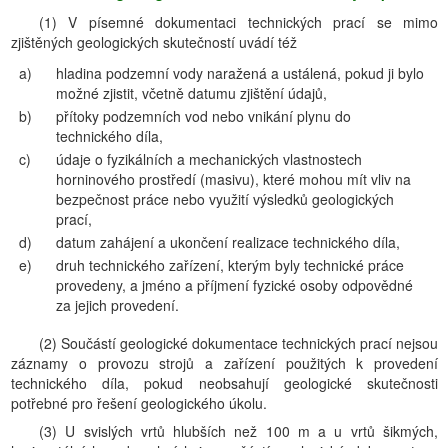
(1) V písemné dokumentaci technických prací se mimo
zjištěných geologických skutečností uvádí též
a)
hladina podzemní vody naražená a ustálená, pokud ji bylo
možné zjistit, včetně datumu zjištění údajů,
b)
přítoky podzemních vod nebo vnikání plynu do
technického díla,
c)
údaje o fyzikálních a mechanických vlastnostech
horninového prostředí (masivu), které mohou mít vliv na
bezpečnost práce nebo využití výsledků geologických
prací,
d)
datum zahájení a ukončení realizace technického díla,
e)
druh technického zařízení, kterým byly technické práce
provedeny, a jméno a příjmení fyzické osoby odpovědné
za jejich provedení.
(2) Součástí geologické dokumentace technických prací nejsou
záznamy o provozu strojů a zařízení použitých k provedení
technického díla, pokud neobsahují geologické skutečnosti
potřebné pro řešení geologického úkolu.
(3) U svislých vrtů hlubších než 100 m a u vrtů šikmých,