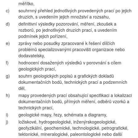
měřítko,
c)
souhrnný přehled jednotlivých provedených prací po jejich
druzích, s uvedením jejich množství a rozsahu,
d)
definitivní výsledky pozorování, měření, zkoušek a
rozborů, po jednotlivých druzích prací, s uvedením
podmínek jejich pořízení,
e)
zprávy nebo posudky zpracované k řešení dílčích
problémů specializovanými pracovišti organizace nebo
dodavatelsky,
f)
hodnocení dosažených výsledků v porovnání s cílem
geologických prací,
g)
souhrn geologických popisů a grafických dokladů
dokumentačních bodů, technických prací a podzemních
děl,
h)
mapy provedených prací obsahující specifikaci a lokalizaci
dokumentačních bodů, přímých měření, odběrů vzorků a
technických prací,
i)
geologické mapy, řezy, schémata a diagramy,
j)
ložiskové, hydrogeologické, inženýrskogeologické,
geofyzikální, geochemické, technologické, petrografické,
tektonické, mineralogické, paleontologické nebo další