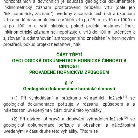
horizontálních a dovrchních je součástí geologické dokumentace
inklinometrický záznam prostorového průběhu vrtu (dále jen
"inklinometrický záznam") uvedený v souřadnicích ústí a ukončení
vrtu a bodů dokumentujících průběh vrtu po 25 m u vrtů do 1000 m
a po 100 m u vrtů hlubších, pokud projekt nestanoví jinak.
Inklinometrický záznam se nepořizuje u vrtů do 100 m určených k
zjišťování a odstraňování antropogenního znečištění v horninovém
prostředí, pokud projekt nestanoví jinak.
ČÁST TŘETĺ
GEOLOGICKÁ DOKUMENTACE HORNICKÉ ČINNOSTI A
ČINNOSTI
PROVÁDĚNÉ HORNICKÝM ZPŮSOBEM
§ 10
Geologická dokumentace hornické činnosti
11)
(1) Při vyhledávání a průzkumu výhradních ložisek
se
geologická dokumentace pořizuje v rozsahu, způsobem a s
náležitostmi uvedenými v části druhé této vyhlášky.
12)
(2) Při otvírce, přípravě a dobývání výhradních ložisek
se
geologická dokumentace pořizuje s obsahem a náležitostmi
uvedenými v části druhé této vyhlášky. Přitom se