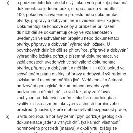
a)
u podzemních důlních děl s výjimkou vrtů pořizuje písemná
dokumentace jednoho boku, stropu a čeleb v měřítku 1 :
100, pokud ve schváleném projektu nebo dokumentaci
otvírky, přípravy a dobývání není uvedeno měřítko jiné.
Dokumentují se koncové čelby a průběžně při ražení
důlních děl se dokumentují čelby ve vzdálenostech
uvedených ve schváleném projektu nebo dokumentaci
otvírky, přípravy a dobývání výhradních ložisek. U
povrchových důlních děl se při otvírce, přípravě a dobývání
výhradního ložiska pořizuje písemná dokumentace, ve
vzdálenostech uvedených ve schválené dokumentaci
otvírky, přípravy a dobývání, v měřítku 1 : 1000, pokud ve
schváleném plánu otvírky, přípravy a dobývání výhradního
ložiska není uvedeno měřítko jiné. Vzdálenosti a četnost
pořizování geologické dokumentace povrchových i
podzemních důlních děl se volí tak, aby zajišťovala
zachycení podstatných změn z hlediska morfologie a
kvality ložiska a změn takových vlastností horninového
prostředí (masivu), které mohou ovlivnit bezpečnost práce,
b)
u vrtů pro ropu a hořlavý zemní plyn pořizuje geologická
dokumentace jader a vrtných drtí, fyzikálních vlastností
horninového prostředí (masivu) v okolí vrtu, zjišťují se