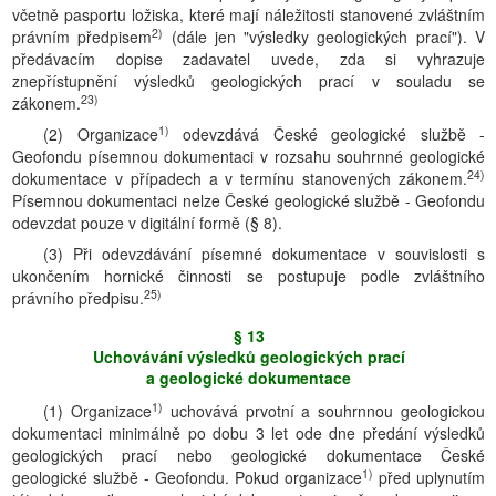
včetně pasportu ložiska, které mají náležitosti stanovené zvláštním
2)
právním předpisem
(dále jen "výsledky geologických prací"). V
předávacím dopise zadavatel uvede, zda si vyhrazuje
znepřístupnění výsledků geologických prací v souladu se
23)
zákonem.
1)
(2) Organizace
odevzdává České geologické službě -
Geofondu písemnou dokumentaci v rozsahu souhrnné geologické
24)
dokumentace v případech a v termínu stanovených zákonem.
Písemnou dokumentaci nelze České geologické službě - Geofondu
odevzdat pouze v digitální formě (§ 8).
(3) Při odevzdávání písemné dokumentace v souvislosti s
ukončením hornické činnosti se postupuje podle zvláštního
25)
právního předpisu.
§ 13
Uchovávání výsledků geologických prací
a geologické dokumentace
1)
(1) Organizace
uchovává prvotní a souhrnnou geologickou
dokumentaci minimálně po dobu 3 let ode dne předání výsledků
geologických prací nebo geologické dokumentace České
1)
geologické službě - Geofondu. Pokud organizace
před uplynutím