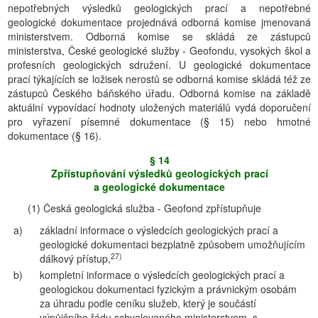
nepotřebných výsledků geologických prací a nepotřebné
geologické dokumentace projednává odborná komise jmenovaná
ministerstvem. Odborná komise se skládá ze zástupců
ministerstva, České geologické služby - Geofondu, vysokých škol a
profesních geologických sdružení. U geologické dokumentace
prací týkajících se ložisek nerostů se odborná komise skládá též ze
zástupců Českého báňského úřadu. Odborná komise na základě
aktuální vypovídací hodnoty uložených materiálů vydá doporučení
pro vyřazení písemné dokumentace (§ 15) nebo hmotné
dokumentace (§ 16).
§ 14
Zpřístupňování výsledků geologických prací
a geologické dokumentace
(1) Česká geologická služba - Geofond zpřístupňuje
a)
základní informace o výsledcích geologických prací a
geologické dokumentaci bezplatně způsobem umožňujícím
27)
dálkový přístup,
b)
kompletní informace o výsledcích geologických prací a
geologickou dokumentaci fyzickým a právnickým osobám
za úhradu podle ceníku služeb, který je součástí
výpůjčního řádu schvalovaného ministerstvem, s