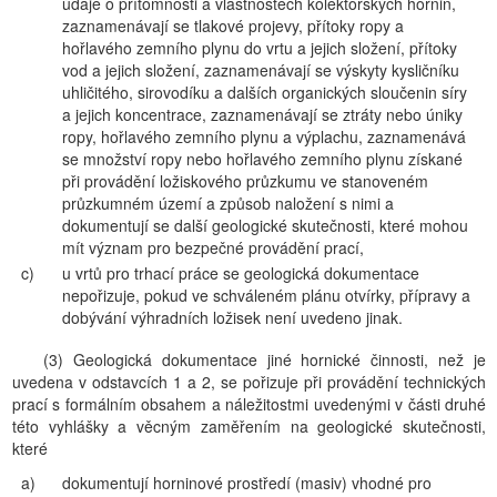
údaje o přítomnosti a vlastnostech kolektorských hornin,
zaznamenávají se tlakové projevy, přítoky ropy a
hořlavého zemního plynu do vrtu a jejich složení, přítoky
vod a jejich složení, zaznamenávají se výskyty kysličníku
uhličitého, sirovodíku a dalších organických sloučenin síry
a jejich koncentrace, zaznamenávají se ztráty nebo úniky
ropy, hořlavého zemního plynu a výplachu, zaznamenává
se množství ropy nebo hořlavého zemního plynu získané
při provádění ložiskového průzkumu ve stanoveném
průzkumném území a způsob naložení s nimi a
dokumentují se další geologické skutečnosti, které mohou
mít význam pro bezpečné provádění prací,
c)
u vrtů pro trhací práce se geologická dokumentace
nepořizuje, pokud ve schváleném plánu otvírky, přípravy a
dobývání výhradních ložisek není uvedeno jinak.
(3) Geologická dokumentace jiné hornické činnosti, než je
uvedena v odstavcích 1 a 2, se pořizuje při provádění technických
prací s formálním obsahem a náležitostmi uvedenými v části druhé
této vyhlášky a věcným zaměřením na geologické skutečnosti,
které
a)
dokumentují horninové prostředí (masiv) vhodné pro