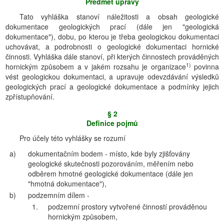
Předmět úpravy
Tato vyhláška stanoví náležitosti a obsah geologické
dokumentace geologických prací (dále jen "geologická
dokumentace"), dobu, po kterou je třeba geologickou dokumentaci
uchovávat, a podrobnosti o geologické dokumentaci hornické
činnosti. Vyhláška dále stanoví, při kterých činnostech prováděných
1)
hornickým způsobem a v jakém rozsahu je organizace
povinna
vést geologickou dokumentaci, a upravuje odevzdávání výsledků
geologických prací a geologické dokumentace a podmínky jejich
zpřístupňování.
§ 2
Definice pojmů
Pro účely této vyhlášky se rozumí
a)
dokumentačním bodem - místo, kde byly zjišťovány
geologické skutečnosti pozorováním, měřením nebo
odběrem hmotné geologické dokumentace (dále jen
"hmotná dokumentace"),
b)
podzemním dílem -
1.
podzemní prostory vytvořené činností prováděnou
hornickým způsobem,