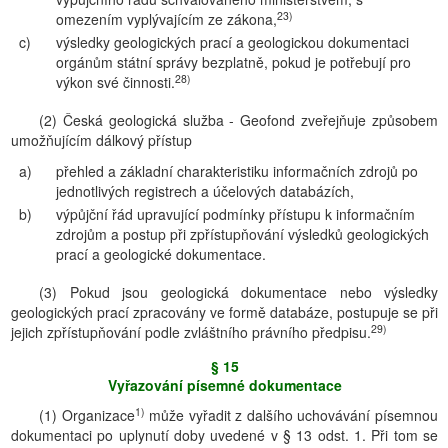
23)
omezením vyplývajícím ze zákona,
c)
výsledky geologických prací a geologickou dokumentaci
orgánům státní správy bezplatně, pokud je potřebují pro
28)
výkon své činnosti.
(2) Česká geologická služba - Geofond zveřejňuje způsobem
umožňujícím dálkový přístup
a)
přehled a základní charakteristiku informačních zdrojů po
jednotlivých registrech a účelových databázích,
b)
výpůjční řád upravující podmínky přístupu k informačním
zdrojům a postup při zpřístupňování výsledků geologických
prací a geologické dokumentace.
(3) Pokud jsou geologická dokumentace nebo výsledky
geologických prací zpracovány ve formě databáze, postupuje se při
29)
jejich zpřístupňování podle zvláštního právního předpisu.
§ 15
Vyřazování písemné dokumentace
1)
(1) Organizace
může vyřadit z dalšího uchovávání písemnou
dokumentaci po uplynutí doby uvedené v § 13 odst. 1. Při tom se