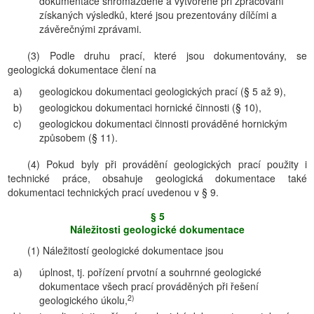
dokumentace shromážděné a vytvořené při zpracování
získaných výsledků, které jsou prezentovány dílčími a
závěrečnými zprávami.
(3) Podle druhu prací, které jsou dokumentovány, se
geologická dokumentace člení na
a)
geologickou dokumentaci geologických prací (§ 5 až 9),
b)
geologickou dokumentaci hornické činnosti (§ 10),
c)
geologickou dokumentaci činnosti prováděné hornickým
způsobem (§ 11).
(4) Pokud byly při provádění geologických prací použity i
technické práce, obsahuje geologická dokumentace také
dokumentaci technických prací uvedenou v § 9.
§ 5
Náležitosti geologické dokumentace
(1) Náležitostí geologické dokumentace jsou
a)
úplnost, tj. pořízení prvotní a souhrnné geologické
dokumentace všech prací prováděných při řešení
2)
geologického úkolu,