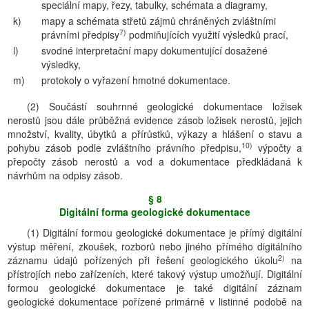
speciální mapy, řezy, tabulky, schémata a diagramy,
k)
mapy a schémata střetů zájmů chráněných zvláštními
7)
právními předpisy
podmiňujících využití výsledků prací,
l)
svodné interpretační mapy dokumentující dosažené
výsledky,
m)
protokoly o vyřazení hmotné dokumentace.
(2) Součástí souhrnné geologické dokumentace ložisek
nerostů jsou dále průběžná evidence zásob ložisek nerostů, jejich
množství, kvality, úbytků a přírůstků, výkazy a hlášení o stavu a
10)
pohybu zásob podle zvláštního právního předpisu,
výpočty a
přepočty zásob nerostů a vod a dokumentace předkládaná k
návrhům na odpisy zásob.
§ 8
Digitální forma geologické dokumentace
(1) Digitální formou geologické dokumentace je přímý digitální
výstup měření, zkoušek, rozborů nebo jiného přímého digitálního
2)
záznamu údajů pořízených při řešení geologického úkolu
na
přístrojích nebo zařízeních, které takový výstup umožňují. Digitální
formou geologické dokumentace je také digitální záznam
geologické dokumentace pořízené primárně v listinné podobě na