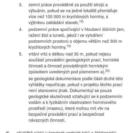
3.
zemní práce prováděné za použití strojů a
výbušnin, pokud se na jedné lokalitě přemisťuje
více než 100 000 m krychlových horniny, s
19)
výjimkou zakládání staveb,
4.
podzemní práce spočívající v hloubení důlních jam,
ražení štol a tunelů, jakož i ve vytváření
podzemních prostorů o objemu větším než 300 m
15)
krychlových horniny,
5.
vrtání vrtů s délkou nad 30 m, pokud nejsou
součástí provádění geologických prací, hornické
činnosti a činností prováděných hornickým
20)
způsobem uvedených pod písmenem a),
se geologická dokumentace podle části druhé této
vyhlášky nepořizuje, pokud v projektu těchto prací
není stanoveno jinak. Dokumentují se pouze
geologické skutečnosti vztahující se k podzemním
vodám a k fyzikálním vlastnostem horninového
prostředí (masivu), které mohou mít vliv na
bezpečné provádění prací a bezpečnost
návazných činností,
d)
při těžbě písků v korytech vodních toků a štěrkopísků