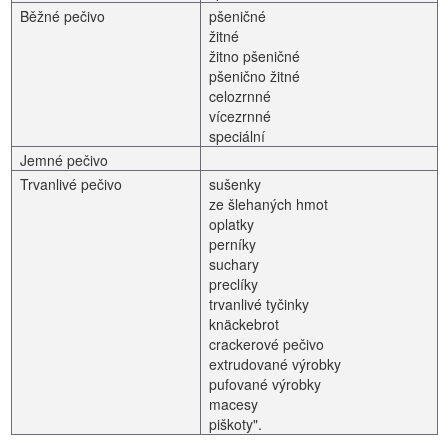
Běžné pečivo
pšeničné
žitné
žitno pšeničné
pšenično žitné
celozrnné
vícezrnné
speciální
Jemné pečivo
Trvanlivé pečivo
sušenky
ze šlehaných hmot
oplatky
perníky
suchary
preclíky
trvanlivé tyčinky
knäckebrot
crackerové pečivo
extrudované výrobky
pufované výrobky
macesy
piškoty".