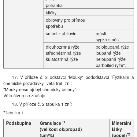
pohanka
klíčky
obiloviny pro přímou
spotřebu
směsi z obilovin
müsli
sypká směs
dlouhozrnná rýže
pololoupaná rýže
střednězrnná rýže
loupaná rýže
kulatozrnná rýže
neloupaná rýže
parboiled rýže".
17. V příloze č. 2 odstavci "Mouky" pododstavci "Fyzikální a
chemické požadavky" věta třetí zní:
"Mouky nesmějí být chemicky běleny".
Věta čtvrtá se zrušuje.
18. V příloze č. 2 tabulka 1 zní:
"Tabulka 1
*1
Podskupina
Granulace
Minerální
(velikost ok/propad)
látky
*2
(µm/%)
(popel)