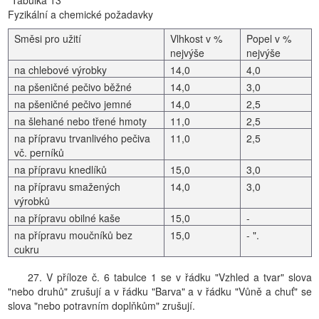
"Tabulka 13
Fyzikální a chemické požadavky
Směsi pro užití
Vlhkost v %
Popel v %
nejvýše
nejvýše
na chlebové výrobky
14,0
4,0
na pšeničné pečivo běžné
14,0
3,0
na pšeničné pečivo jemné
14,0
2,5
na šlehané nebo třené hmoty
11,0
2,5
na přípravu trvanlivého pečiva
11,0
2,5
vč. perníků
na přípravu knedlíků
15,0
3,0
na přípravu smažených
14,0
3,0
výrobků
na přípravu obilné kaše
15,0
-
na přípravu moučníků bez
15,0
- ".
cukru
27. V příloze č. 6 tabulce 1 se v řádku "Vzhled a tvar" slova
"nebo druhů" zrušují a v řádku "Barva" a v řádku "Vůně a chuť" se
slova "nebo potravním doplňkům" zrušují.