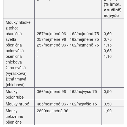
(% hmot.
v sušině)
nejvýše
Mouky hladké
z toho:
pšeničná
257/nejméně 96 - 162/nejméně 75
0,60
světlá
257/nejméně 96 - 162/nejméně 75
0,75
pšeničná
257/nejméně 96 - 162/nejméně 75
1,15
polosvětlá
-
0,65
pšeničná
-
1,10
chlebová
žitná světlá
(výražková)
žitná tmavá
(chlebová)
Mouky
366/nejméně 96 - 162/nejvýše 75
0,50
polohrubé
Mouky hrubé
485/nejméně 96 - 162/nejvýše 15
0,50
Mouky
2800/nejméně 96
1,90
celozrnné
pšeničné