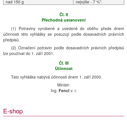
nad 150 g
nejvýše - 7 %".
Čl. II
Přechodná ustanovení
(1) Potraviny vyrobené a uvedené do oběhu přede dnem
účinnosti této vyhlášky se posuzují podle dosavadních právních
předpisů.
(2) Označení potravin podle dosavadních právních předpisů
lze používat do 1. září 2001.
Čl. III
Účinnost
Tato vyhláška nabývá účinnosti dnem 1. září 2000.
Ministr:
Ing.
Fencl
v. r.
E-shop