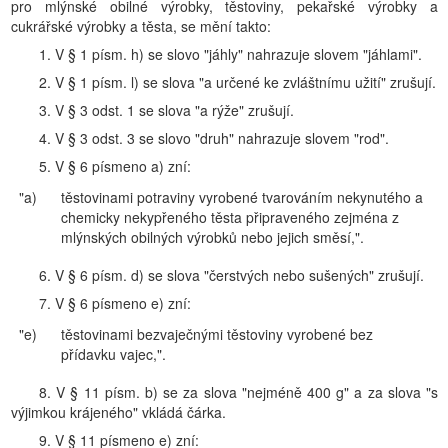
pro mlýnské obilné výrobky, těstoviny, pekařské výrobky a
cukrářské výrobky a těsta, se mění takto:
1. V § 1 písm. h) se slovo "jáhly" nahrazuje slovem "jáhlami".
2. V § 1 písm. l) se slova "a určené ke zvláštnímu užití" zrušují.
3. V § 3 odst. 1 se slova "a rýže" zrušují.
4. V § 3 odst. 3 se slovo "druh" nahrazuje slovem "rod".
5. V § 6 písmeno a) zní:
"a)
těstovinami potraviny vyrobené tvarováním nekynutého a
chemicky nekypřeného těsta připraveného zejména z
mlýnských obilných výrobků nebo jejich směsí,".
6. V § 6 písm. d) se slova "čerstvých nebo sušených" zrušují.
7. V § 6 písmeno e) zní:
"e)
těstovinami bezvaječnými těstoviny vyrobené bez
přídavku vajec,".
8. V § 11 písm. b) se za slova "nejméně 400 g" a za slova "s
výjimkou krájeného" vkládá čárka.
9. V § 11 písmeno e) zní: