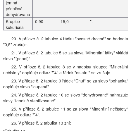
jemná
pšeničná
dehydrovaná
Krupice
0,90
15,0
- ".
kukuřičná
20. V příloze č. 2 tabulce 4 řádku "ovesné drcené" se hodnota
"0,5" zrušuje.
21. V příloze č. 2 tabulce 5 se za slova "Minerální látky" vkládá
slovo "(popel)".
22. V příloze č. 2 tabulce 8 se v nadpisu sloupce "Minerální
nečistoty" doplňuje odkaz "*4" a řádek "ostatní" se zrušuje.
23. V příloze č. 2 tabulce 9 řádek "Chuť" se za slovo "pohanka"
doplňuje slovo "loupaná".
24. V příloze č. 2 tabulce 10 se slovo "dehydrované" nahrazuje
slovy "tepelně stabilizované".
25. V příloze č. 2 tabulce 11 se za slova "Minerální nečistoty"
doplňuje odkaz "*4".
26. V příloze č. 2 tabulka 13 zní: