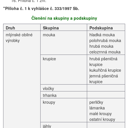
16. Příloha č. 1 zní:
"Příloha č. 1 k vyhlášce č. 333/1997 Sb.
Členění na skupiny a podskupiny
Druh
Skupina
Podskupina
mlýnské obilné
mouka
hladká mouka
výrobky
polohrubá mouka
hrubá mouka
celozrnná mouka
krupice
hrubá pšeničná
krupice
kukuřičná krupice
jemná pšeničná
krupice
vločky
trhanka
kroupy
perličky
lámanka
malé kroupy
ostatní kroupy
jáhly