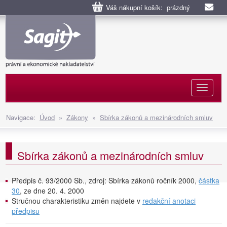
Váš nákupní košík: prázdný
Naviga
Navigace:
Úvod
»
Zákony
»
Sbírka zákonů a mezinárodních smluv
Sbírka zákonů a mezinárodních smluv
Předpis č. 93/2000 Sb., zdroj: Sbírka zákonů ročník 2000,
částka
30
, ze dne 20. 4. 2000
Stručnou charakteristiku změn najdete v
redakční anotaci
předpisu