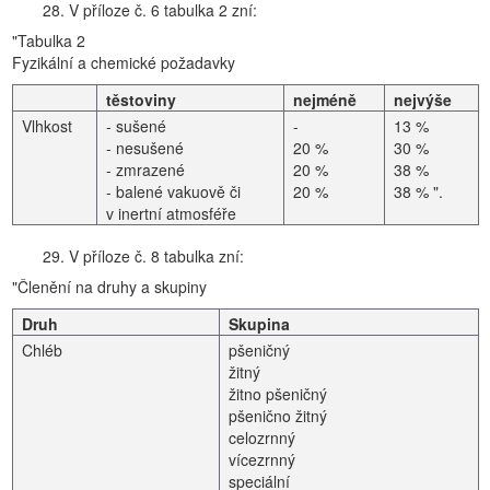
28. V příloze č. 6 tabulka 2 zní:
"Tabulka 2
Fyzikální a chemické požadavky
těstoviny
nejméně
nejvýše
Vlhkost
- sušené
-
13 %
- nesušené
20 %
30 %
- zmrazené
20 %
38 %
- balené vakuově či
20 %
38 % ".
v inertní atmosféře
29. V příloze č. 8 tabulka zní:
"Členění na druhy a skupiny
Druh
Skupina
Chléb
pšeničný
žitný
žitno pšeničný
pšenično žitný
celozrnný
vícezrnný
speciální