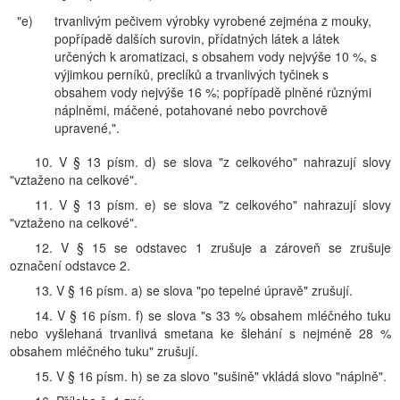
"e)
trvanlivým pečivem výrobky vyrobené zejména z mouky,
popřípadě dalších surovin, přídatných látek a látek
určených k aromatizaci, s obsahem vody nejvýše 10 %, s
výjimkou perníků, preclíků a trvanlivých tyčinek s
obsahem vody nejvýše 16 %; popřípadě plněné různými
náplněmi, máčené, potahované nebo povrchově
upravené,".
10. V § 13 písm. d) se slova "z celkového" nahrazují slovy
"vztaženo na celkové".
11. V § 13 písm. e) se slova "z celkového" nahrazují slovy
"vztaženo na celkové".
12. V § 15 se odstavec 1 zrušuje a zároveň se zrušuje
označení odstavce 2.
13. V § 16 písm. a) se slova "po tepelné úpravě" zrušují.
14. V § 16 písm. f) se slova "s 33 % obsahem mléčného tuku
nebo vyšlehaná trvanlivá smetana ke šlehání s nejméně 28 %
obsahem mléčného tuku" zrušují.
15. V § 16 písm. h) se za slovo "sušině" vkládá slovo "náplně".