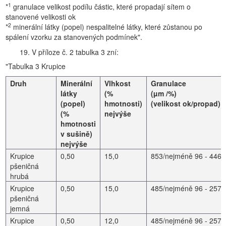
1
*
granulace velikost podílu částic, které propadají sítem o
stanovené velikosti ok
2
*
minerální látky (popel) nespalitelné látky, které zůstanou po
spálení vzorku za stanovených podmínek".
19. V příloze č. 2 tabulka 3 zní:
"Tabulka 3 Krupice
Druh
Minerální
Vlhkost
Granulace
látky
(%
(µm /%)
(popel)
hmotnosti)
(velikost ok/propad)
(%
nejvýše
hmotnosti
v sušině)
nejvýše
Krupice
0,50
15,0
853/nejméně 96 - 446/
pšeničná
hrubá
Krupice
0,50
15,0
485/nejméně 96 - 257/
pšeničná
jemná
Krupice
0,50
12,0
485/nejméně 96 - 257/