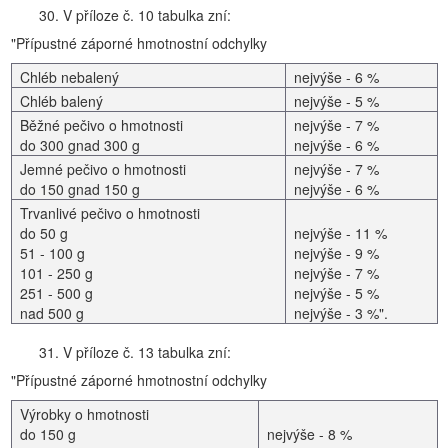
30. V příloze č. 10 tabulka zní:
"Přípustné záporné hmotnostní odchylky
Chléb nebalený
nejvýše - 6 %
Chléb balený
nejvýše - 5 %
Běžné pečivo o hmotnosti
nejvýše - 7 %
do 300 gnad 300 g
nejvýše - 6 %
Jemné pečivo o hmotnosti
nejvýše - 7 %
do 150 gnad 150 g
nejvýše - 6 %
Trvanlivé pečivo o hmotnosti
do 50 g
nejvýše - 11 %
51 - 100 g
nejvýše - 9 %
101 - 250 g
nejvýše - 7 %
251 - 500 g
nejvýše - 5 %
nad 500 g
nejvýše - 3 %".
31. V příloze č. 13 tabulka zní:
"Přípustné záporné hmotnostní odchylky
Výrobky o hmotnosti
do 150 g
nejvýše - 8 %