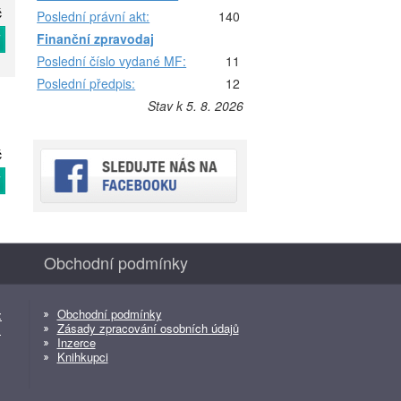
č
Poslední právní akt:
140
Finanční zpravodaj
T
Poslední číslo vydané MF:
11
Poslední předpis:
12
Stav k 5. 8. 2026
č
T
Obchodní podmínky
Obchodní podmínky
z
Zásady zpracování osobních údajů
z
Inzerce
Knihkupci