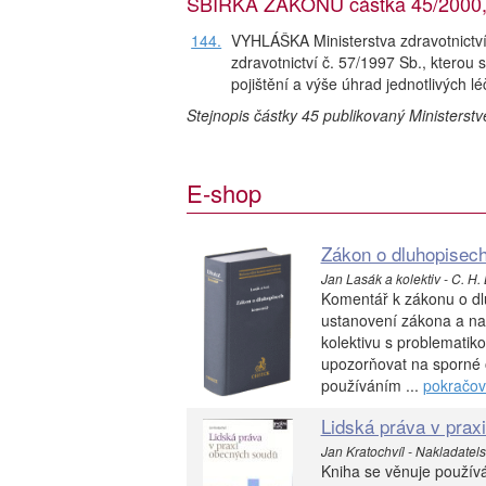
SBÍRKA ZÁKONŮ částka 45/2000, r
144.
VYHLÁŠKA Ministerstva zdravotnictví
zdravotnictví č. 57/1997 Sb., kterou 
pojištění a výše úhrad jednotlivých l
Stejnopis částky 45 publikovaný Ministerst
E-shop
Zákon o dluhopisec
Jan Lasák a kolektiv - C. H.
Komentář k zákonu o dlu
ustanovení zákona a nav
kolektivu s problematik
upozorňovat na sporné o
používáním ...
pokračov
Lidská práva v prax
Jan Kratochvíl - Nakladatelstv
Kniha se věnuje používá