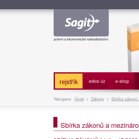
Služe
rejstřík
edice úz
e-shop
Navigace:
Úvod
»
Zákony
»
Sbírka zákonů
Sbírka zákonů a mezináro