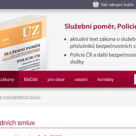
Váš nákupní košík:
bní poměr příslušníků bezpečnostních sborů, Policie ČR, Vězeňská sl
služby
zákony
M
á
D
áti
pro obce
ostatní
kontakty
 a mezinárodních smluv
dních smluv