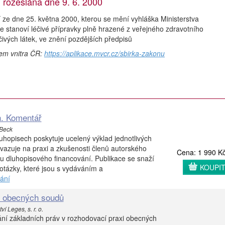
ozeslána dne 9. 6. 2000
 ze dne 25. května 2000, kterou se mění vyhláška Ministerstva
se stanoví léčivé přípravky plně hrazené z veřejného zdravotního
éčivých látek, ve znění pozdějších předpisů
vem vnitra ČR:
https://aplikace.mvcr.cz/sbirka-zakonu
h. Komentář
 Beck
hopisech poskytuje ucelený výklad jednotlivých
azuje na praxi a zkušenosti členů autorského
Cena: 1 990 K
ou dluhopisového financování. Publikace se snaží
KOUPI
tázky, které jsou s vydáváním a
ání
i obecných soudů
í Leges, s. r. o.
ní základních práv v rozhodovací praxi obecných