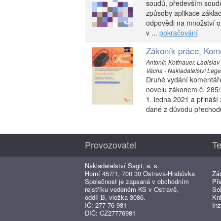
soudů, především soudů 
způsoby aplikace základ
odpovědi na množství otá
v ...
pokračování
Zákoník práce, Kome
Antonín Kottnauer, Ladislav
Vácha - Nakladatelství Leges,
Druhé vydání komentáře
novelu zákonem č. 285/2
1. ledna 2021 a přináší
dané z důvodu přechodu 
Provozovatel
Te
Nakladatelství Sagit, a. s.
Horní 457/1, 700 30 Ostrava-Hrabůvka
Zá
Společnost je zapsaná v obchodním
Př
rejstříku vedeném KS v Ostravě,
So
oddíl B, vložka 3086.
Kn
IČ: 277 76 981
Inz
DIČ: CZ27776981