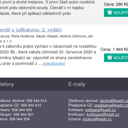
první a druhé instance. V první části autor rozebírá
Cena: 290 K
ních práv obecnými soudy. Čtenáři v ní najdou
KOUPI
zek, které při aplikaci základních práv
ntář s judikaturou, 2. vydání
 Jouza, Petra Hušková, Václav Sládek, Helena Úlehlová, Jan
 s. r. o.
 k zákoníku práce vychází v návaznosti na rozsáhlou
Cena: 1 969 K
020 Sb., která nabyla účinnosti 30. července 2020 a
 změny týkající se: výpovědi ze strany zaměstnance
KOUPI
práv a povinností z ...
pokračování
lefony
E-maily
silkový obchod: 558 944 614
Zásilkový obchod:
obchod@sagit.c
edplatné ÚZ: 558 944 615
Předplatné ÚZ:
predplatne@sagit.c
ftware: 558 944 629
Software:
software@sagit.cz
ihkupci: 558 944 621
Knihkupci:
knihkupci@sagit.cz
erce: 558 944 634
Inzerce:
inzerce@sagit.cz