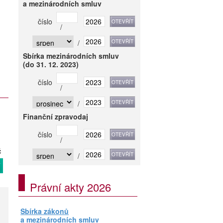
a mezinárodních smluv
číslo
/
/
Sbírka mezinárodních smluv
(do 31. 12. 2023)
číslo
/
/
Finanční zpravodaj
číslo
/
č
/
T
Právní akty 2026
Sbírka zákonů
a mezinárodních smluv