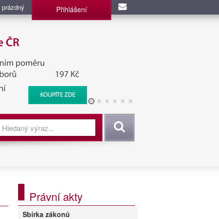
 prázdný
Přihlášení
užba, BIS, Zpravodajské
Vyhledat
Právní akty
Sbírka zákonů