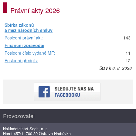
Právní akty 2026
Sbírka zákonů
a mezinárodních smluv
Poslední právní akt:
143
Finanční zpravodaj
Poslední číslo vydané MF:
11
Poslední předpis:
12
Stav k 6. 8. 2026
Provozovatel
Nakladatelství Sagit, a. s.
Horní 457/1, 700 30 Ostrava-Hrabůvka