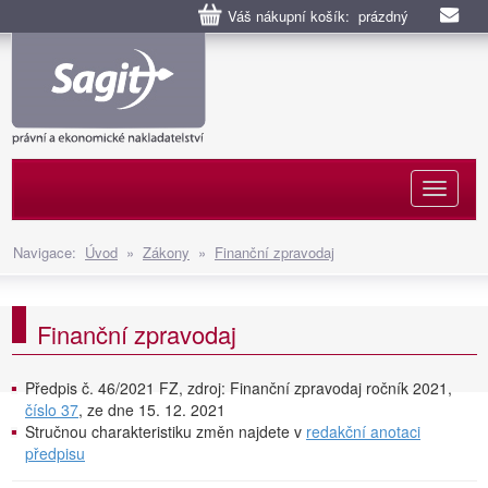
Váš nákupní košík: prázdný
Naviga
Navigace:
Úvod
»
Zákony
»
Finanční zpravodaj
Finanční zpravodaj
Předpis č. 46/2021 FZ, zdroj: Finanční zpravodaj ročník 2021,
číslo 37
, ze dne 15. 12. 2021
Stručnou charakteristiku změn najdete v
redakční anotaci
předpisu