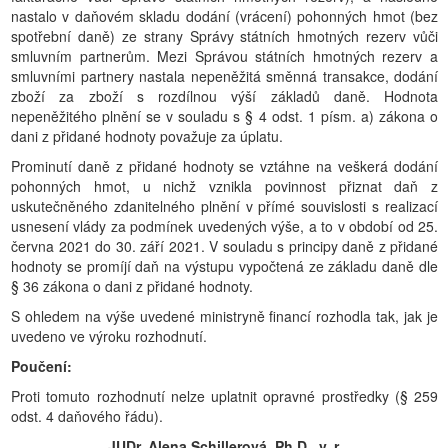
nastalo v daňovém skladu dodání (vrácení) pohonných hmot (bez
spotřební daně) ze strany Správy státních hmotných rezerv vůči
smluvním partnerům. Mezi Správou státních hmotných rezerv a
smluvními partnery nastala nepeněžitá směnná transakce, dodání
zboží za zboží s rozdílnou výší základů daně. Hodnota
nepeněžitého plnění se v souladu s § 4 odst. 1 písm. a) zákona o
dani z přidané hodnoty považuje za úplatu.
Prominutí daně z přidané hodnoty se vztáhne na veškerá dodání
pohonných hmot, u nichž vznikla povinnost přiznat daň z
uskutečněného zdanitelného plnění v přímé souvislosti s realizací
usnesení vlády za podmínek uvedených výše, a to v období od 25.
června 2021 do 30. září 2021. V souladu s principy daně z přidané
hodnoty se promíjí daň na výstupu vypočtená ze základu daně dle
§ 36 zákona o dani z přidané hodnoty.
S ohledem na výše uvedené ministryně financí rozhodla tak, jak je
uvedeno ve výroku rozhodnutí.
Poučení:
Proti tomuto rozhodnutí nelze uplatnit opravné prostředky (§ 259
odst. 4 daňového řádu).
JUDr. Alena Schillerová, Ph.D., v. r.