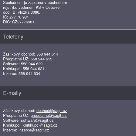
Společnost je zapsaná v obchodním
rejstříku vedeném KS v Ostravě,
oddíl B, vložka 3086.
IČ: 277 76 981
DIČ: CZ27776981
Telefony
Zásilkový obchod: 558 944 614
Předplatné ÚZ: 558 944 615
Software: 558 944 629
Knihkupci: 558 944 621
Inzerce: 558 944 634
E-maily
Zásilkový obchod:
obchod@sagit.cz
Předplatné ÚZ:
predplatne@sagit.cz
Software:
software@sagit.cz
Knihkupci:
knihkupci@sagit.cz
Inzerce:
inzerce@sagit.cz