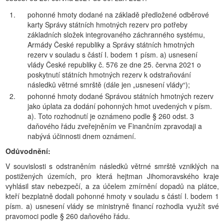
1.
pohonné hmoty dodané na základě předložené odběrové
karty Správy státních hmotných rezerv pro potřeby
základních složek integrovaného záchranného systému,
Armády České republiky a Správy státních hmotných
rezerv v souladu s částí I. bodem 1 písm. a) usnesení
vlády České republiky č. 576 ze dne 25. června 2021 o
poskytnutí státních hmotných rezerv k odstraňování
následků větrné smrště (dále jen „usnesení vlády“);
2.
pohonné hmoty dodané Správou státních hmotných rezerv
jako úplata za dodání pohonných hmot uvedených v písm.
a). Toto rozhodnutí je oznámeno podle § 260 odst. 3
daňového řádu zveřejněním ve Finančním zpravodaji a
nabývá účinnosti dnem oznámení.
Odůvodnění:
V souvislosti s odstraněním následků větrné smrště vzniklých na
postižených územích, pro která hejtman Jihomoravského kraje
vyhlásil stav nebezpečí, a za účelem zmírnění dopadů na plátce,
kteří bezplatně dodali pohonné hmoty v souladu s částí I. bodem 1
písm. a) usnesení vlády se ministryně financí rozhodla využít své
pravomoci podle § 260 daňového řádu.