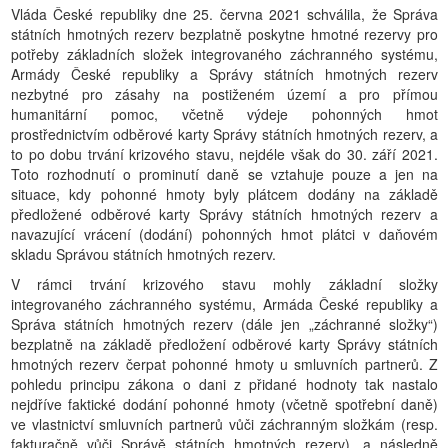
Vláda České republiky dne 25. června 2021 schválila, že Správa
státních hmotných rezerv bezplatně poskytne hmotné rezervy pro
potřeby základních složek integrovaného záchranného systému,
Armády České republiky a Správy státních hmotných rezerv
nezbytné pro zásahy na postiženém území a pro přímou
humanitární pomoc, včetně výdeje pohonných hmot
prostřednictvím odběrové karty Správy státních hmotných rezerv, a
to po dobu trvání krizového stavu, nejdéle však do 30. září 2021.
Toto rozhodnutí o prominutí daně se vztahuje pouze a jen na
situace, kdy pohonné hmoty byly plátcem dodány na základě
předložené odběrové karty Správy státních hmotných rezerv a
navazující vrácení (dodání) pohonných hmot plátci v daňovém
skladu Správou státních hmotných rezerv.
V rámci trvání krizového stavu mohly základní složky
integrovaného záchranného systému, Armáda České republiky a
Správa státních hmotných rezerv (dále jen „záchranné složky“)
bezplatně na základě předložení odběrové karty Správy státních
hmotných rezerv čerpat pohonné hmoty u smluvních partnerů. Z
pohledu principu zákona o dani z přidané hodnoty tak nastalo
nejdříve faktické dodání pohonné hmoty (včetně spotřební daně)
ve vlastnictví smluvních partnerů vůči záchranným složkám (resp.
fakturačně vůči Správě státních hmotných rezerv), a následně