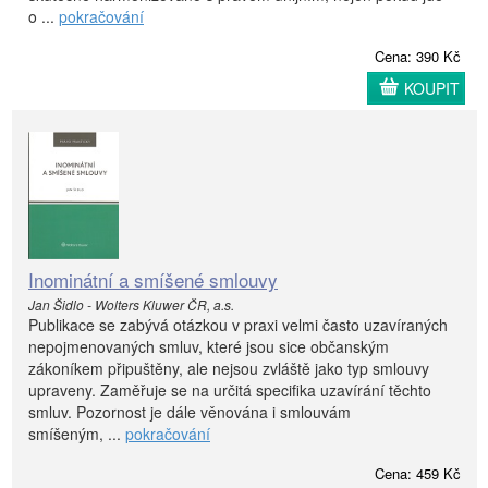
o ...
pokračování
Cena: 390 Kč
KOUPIT
Inominátní a smíšené smlouvy
Jan Šidlo - Wolters Kluwer ČR, a.s.
Publikace se zabývá otázkou v praxi velmi často uzavíraných
nepojmenovaných smluv, které jsou sice občanským
zákoníkem připuštěny, ale nejsou zvláště jako typ smlouvy
upraveny. Zaměřuje se na určitá specifika uzavírání těchto
smluv. Pozornost je dále věnována i smlouvám
smíšeným, ...
pokračování
Cena: 459 Kč