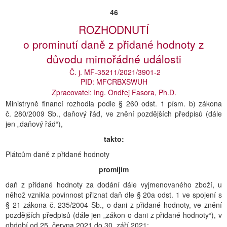
46
ROZHODNUTÍ
o prominutí daně z přidané hodnoty z
důvodu mimořádné události
Č. j. MF-35211/2021/3901-2
PID: MFCRBXSWUH
Zpracovatel: Ing. Ondřej Fasora, Ph.D.
Ministryně financí rozhodla podle § 260 odst. 1 písm. b) zákona
č. 280/2009 Sb., daňový řád, ve znění pozdějších předpisů (dále
jen „daňový řád“),
takto:
Plátcům daně z přidané hodnoty
promíjím
daň z přidané hodnoty za dodání dále vyjmenovaného zboží, u
něhož vznikla povinnost přiznat daň dle § 20a odst. 1 ve spojení s
§ 21 zákona č. 235/2004 Sb., o dani z přidané hodnoty, ve znění
pozdějších předpisů (dále jen „zákon o dani z přidané hodnoty“), v
období od 25. června 2021 do 30. září 2021: