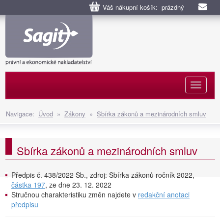
Váš nákupní košík: prázdný
Naviga
Navigace:
Úvod
»
Zákony
»
Sbírka zákonů a mezinárodních smluv
Sbírka zákonů a mezinárodních smluv
Předpis č. 438/2022 Sb., zdroj: Sbírka zákonů ročník 2022,
částka 197
, ze dne 23. 12. 2022
Stručnou charakteristiku změn najdete v
redakční anotaci
předpisu