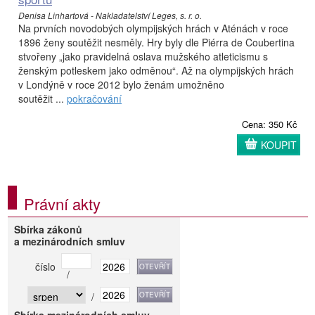
Denisa Linhartová - Nakladatelství Leges, s. r. o.
Na prvních novodobých olympijských hrách v Aténách v roce
1896 ženy soutěžit nesměly. Hry byly dle Piérra de Coubertina
stvořeny „jako pravidelná oslava mužského atleticismu s
ženským potleskem jako odměnou“. Až na olympijských hrách
v Londýně v roce 2012 bylo ženám umožněno
soutěžit ...
pokračování
Cena: 350 Kč
KOUPIT
Právní akty
Sbírka zákonů
a mezinárodních smluv
číslo
/
/