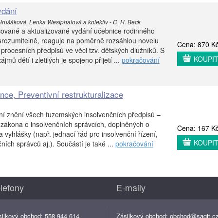
ydání
Hrušáková, Lenka Westphalová a kolektiv - C. H. Beck
cované a aktualizované vydání učebnice rodinného
 srozumitelně, reaguje na poměrně rozsáhlou novelu
Cena: 870 K
rocesních předpisů ve věci tzv. dětských dlužníků. S
KOUPI
ů dětí i zletilých je spojeno přijetí ...
pokračování
nce, Preventivní restrukturalizace
lní znění všech tuzemských insolvenčních předpisů –
 zákona o insolvenčních správcích, doplněných o
Cena: 167 K
 vyhlášky (např. jednací řád pro insolvenční řízení,
KOUPI
ích správců aj.). Součástí je také ...
pokračování
lefony
E-maily
silkový obchod: 558 944 614
Zásilkový obchod:
obchod@sagit.c