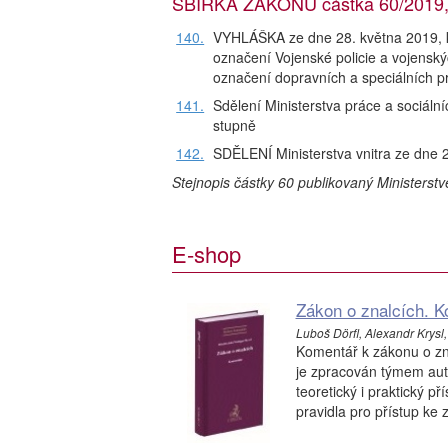
SBÍRKA ZÁKONŮ částka 60/2019, r
140.
VYHLÁŠKA ze dne 28. května 2019, k
označení Vojenské policie a vojenský
označení dopravních a speciálních pr
141.
Sdělení Ministerstva práce a sociáln
stupně
142.
SDĚLENÍ Ministerstva vnitra ze dne 
Stejnopis částky 60 publikovaný Ministerst
E-shop
Zákon o znalcích. 
Luboš Dörfl, Alexandr Krysl
Komentář k zákonu o zn
je zpracován týmem auto
teoretický i praktický p
pravidla pro přístup ke z