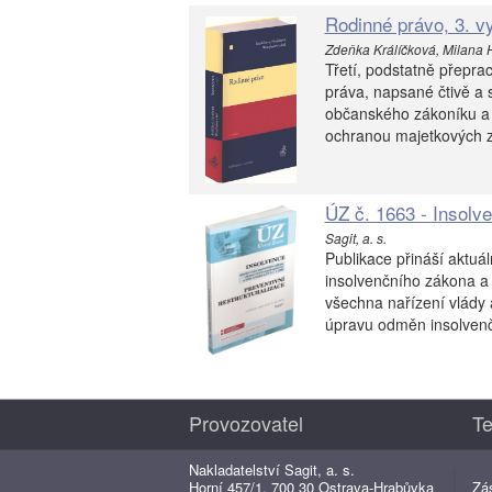
Rodinné právo, 3. v
Zdeňka Králíčková, Milana 
Třetí, podstatně přepra
práva, napsané čtivě a
občanského zákoníku a p
ochranou majetkových zájm
ÚZ č. 1663 - Insolve
Sagit, a. s.
Publikace přináší aktuá
insolvenčního zákona a
všechna nařízení vlády a
úpravu odměn insolvenčn
Provozovatel
Te
Nakladatelství Sagit, a. s.
Horní 457/1, 700 30 Ostrava-Hrabůvka
Zá