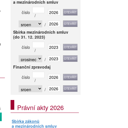
a mezinárodních smluv
o
číslo
/
/
Sbírka mezinárodních smluv
(do 31. 12. 2023)
a
číslo
/
/
Finanční zpravodaj
číslo
/
/
Právní akty 2026
č
T
Sbírka zákonů
a mezinárodních smluv