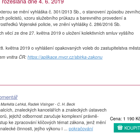
ozeslána dne 4. 6. 2019
terou se mění vyhláška č. 301/2013 Sb., o stanovení způsobu zevníh
ch policistů, vzoru služebního průkazu a barevného provedení a
ostředků Vojenské policie, ve znění vyhlášky č. 286/2016 Sb.
ích věcí ze dne 27. května 2019 o uložení kolektivních smluv vyššího
28. května 2019 o vyhlášení opakovaných voleb do zastupitelstva měst
vem vnitra ČR:
https://aplikace.mvcr.cz/sbirka-zakonu
Komentář
, Markéta Lehká, Radek Visinger - C. H. Beck
alcích, znaleckých kancelářích a znaleckých ústavech
rů, jejichž odbornost zaručuje komplexní právně-
Cena: 1 190 K
řístup ke zpracování klíčových témat zákona, jenž mění
KOUPI
nalecké činnosti, jejího výkonu i ...
pokračování