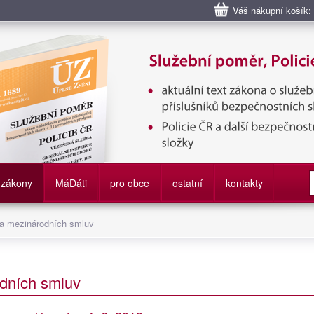
Váš nákupní košík:
bní poměr příslušníků bezpečnostních sborů, Policie ČR, Vězeňská sl
služby
zákony
M
á
D
áti
pro obce
ostatní
kontakty
 a mezinárodních smluv
dních smluv