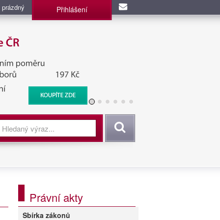
 prázdný
Přihlášení
užba, BIS, Zpravodajské
Vyhledat
Právní akty
Sbírka zákonů