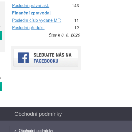
Poslední právní akt:
143
Finanční zpravodaj
Poslední číslo vydané MF:
11
č
Poslední předpis:
12
Stav k 6. 8. 2026
T
č
T
Obchodní podmínky
Obchodní podmínky
z