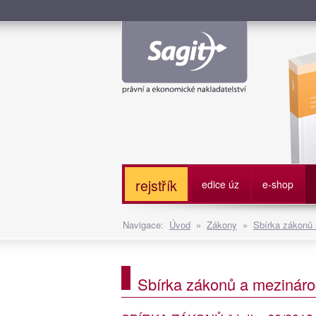
Služe
rejstřík
edice úz
e-shop
Navigace:
Úvod
»
Zákony
»
Sbírka zákonů
Sbírka zákonů a mezináro