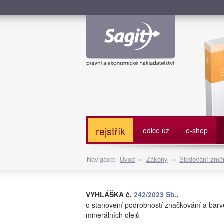
Služe
rejstřík
edice úz
e-shop
Navigace:
Úvod
»
Zákony
»
Sledování změn
VYHLÁŠKA č.
242/2023 Sb.
,
o stanovení podrobností značkování a barv
minerálních olejů