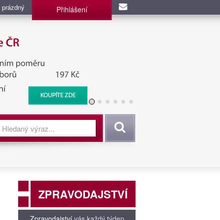
 prázdný
Přihlášení
užba, BIS, Zpravodajské
Vyhledat
ZPRAVODAJSTVÍ
Zpravodajství
vás každý týden