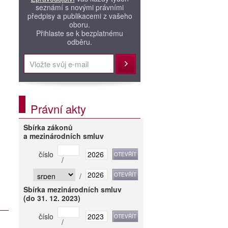
seznámí s novými právními
předpisy a publikacemi z vašeho
oboru.
Přihlaste se k bezplatnému
odběru.
Přihlásit
Právní akty
Sbírka zákonů
a mezinárodních smluv
číslo
/
/
Sbírka mezinárodních smluv
(do 31. 12. 2023)
číslo
/