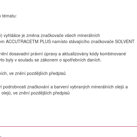
o tématu:
é) vyhlášce je změna značkovače všech minerálních
ačem ACCUTRACETM PLUS namísto stávajícího značkovače SOLVENT
nění dosavadní právní úpravy a aktualizovány kódy kombinované
tyto byly v souladu se zákonem o spotřebních daních.
ích, ve znění pozdějších předpisů
ví podrobnosti značkování a barvení vybraných minerálních olejů a
 olejů, ve znění pozdějších předpisů