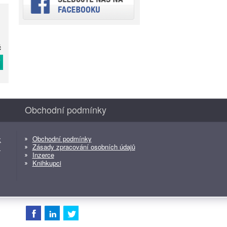
č
T
Obchodní podmínky
Obchodní podmínky
z
Zásady zpracování osobních údajů
z
Inzerce
Knihkupci