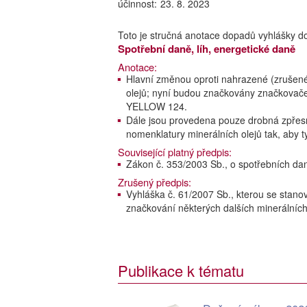
účinnost:
23. 8. 2023
Toto je stručná anotace dopadů vyhlášky d
Spotřební daně, líh, energetické daně
Anotace:
Hlavní změnou oproti nahrazené (zrušen
olejů; nyní budou značkovány značkov
YELLOW 124.
Dále jsou provedena pouze drobná zpřes
nomenklatury minerálních olejů tak, aby 
Související platný předpis:
Zákon č. 353/2003 Sb., o spotřebních dan
Zrušený předpis:
Vyhláška č. 61/2007 Sb., kterou se stano
značkování některých dalších minerálních
Publikace k tématu