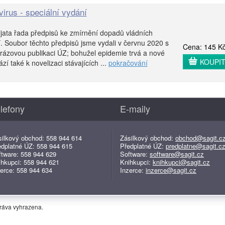
irus - speciální vydání
jata řada předpisů ke zmírnění dopadů vládních
. Soubor těchto předpisů jsme vydali v červnu 2020 s
Cena: 145 K
orázovou publikaci ÚZ; bohužel epidemie trvá a nové
KOUPI
zí také k novelizaci stávajících ...
pokračování
lefony
E-maily
silkový obchod: 558 944 614
Zásilkový obchod:
obchod@sagit.c
edplatné ÚZ: 558 944 615
Předplatné ÚZ:
predplatne@sagit.c
ftware: 558 944 629
Software:
software@sagit.cz
ihkupci: 558 944 621
Knihkupci:
knihkupci@sagit.cz
erce: 558 944 634
Inzerce:
inzerce@sagit.cz
práva vyhrazena.