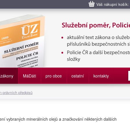
Váš nákupní košík:
bní poměr příslušníků bezpečnostních sborů, Policie ČR, Vězeňská sl
služby
zákony
M
á
D
áti
pro obce
ostatní
kontakty
 právních předpisů
ení vybraných minerálních olejů a značkování některých dalších