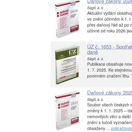
Daňové zákony 202
Sagit, a. s.
Aktuální vydání obsahu
ve znění účinném k 1. 1
přes daňový řád až po d
účinné od roku 2026 js
ÚZ č. 1653 - Spotřeb
daně
Sagit, a. s.
Publikace obsahuje nov
1. 7. 2025. Ke stejnému
povinném značení lihu. V
Daňové zákony 202
Sagit, a. s.
Soubor všech českých d
změny k 1. 1. 2025 – da
nemovitých věcí a dalš
znění s tučně vyznačený
obsaženy ...
pokračován