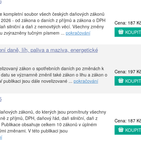
6
je kompletní soubor všech českých daňových zákonů
. 2026 - od zákona o daních z příjmů a zákona o DPH
Cena: 187 K
aň silniční a daň z nemovitých věcí. Všechny změny
KOUPI
ou zvýrazněny tučným písmem ...
pokračování
ní daně, líh, paliva a maziva, energetické
elizovaný zákon o spotřebních daních po změnách k
Cena: 197 K
 datu se významně změnil také zákon o lihu a zákon o
 publikaci jsou dále novelizované ...
pokračování
KOUPI
5
aňových zákonů, do kterých jsou promítnuty všechny
ně z příjmů, DPH, daňový řád, daň silniční, daň z
Cena: 187 K
í. Publikace obsahuje celkem 10 zákonů v úplném
KOUPI
mi změnami. V této publikaci jsou
í