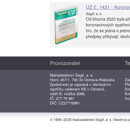
ÚZ č. 1431 - Koronav
Sagit, a. s.
Od března 2020 byla při
koronavirových opatření
tím, že se jedná o jedn
předpisy přibývají; dochá
Provozovatel
Te
Nakladatelství Sagit, a. s.
Horní 457/1, 700 30 Ostrava-Hrabůvka
Zá
Společnost je zapsaná v obchodním
Př
rejstříku vedeném KS v Ostravě,
So
oddíl B, vložka 3086.
Kn
IČ: 277 76 981
Inz
DIČ: CZ27776981
© 1996–2026 Nakladatelství Sagit, a. s. Všechna 