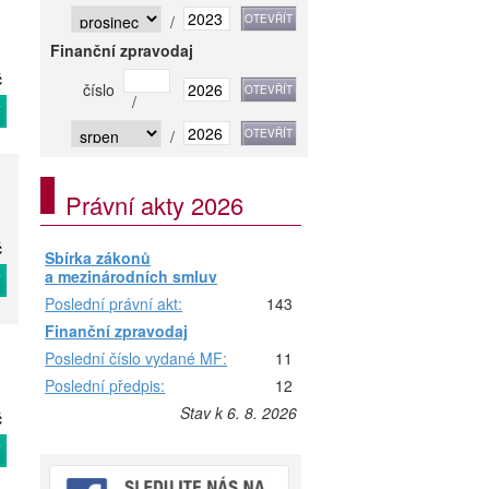
/
Finanční zpravodaj
č
číslo
/
T
/
Právní akty 2026
č
Sbírka zákonů
a mezinárodních smluv
T
Poslední právní akt:
143
Finanční zpravodaj
Poslední číslo vydané MF:
11
Poslední předpis:
12
Stav k 6. 8. 2026
č
T