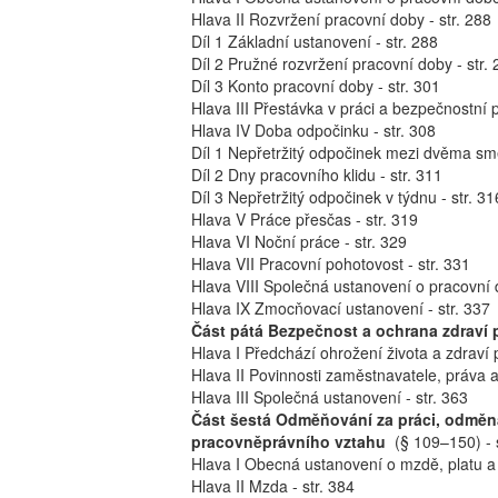
Hlava II Rozvržení pracovní doby - str. 288
Díl 1 Základní ustanovení - str. 288
Díl 2 Pružné rozvržení pracovní doby - str.
Díl 3 Konto pracovní doby - str. 301
Hlava III Přestávka v práci a bezpečnostní p
Hlava IV Doba odpočinku - str. 308
Díl 1 Nepřetržitý odpočinek mezi dvěma smě
Díl 2 Dny pracovního klidu - str. 311
Díl 3 Nepřetržitý odpočinek v týdnu - str. 31
Hlava V Práce přesčas - str. 319
Hlava VI Noční práce - str. 329
Hlava VII Pracovní pohotovost - str. 331
Hlava VIII Společná ustanovení o pracovní 
Hlava IX Zmocňovací ustanovení - str. 337
Část pátá Bezpečnost a ochrana zdraví p
Hlava I Předchází ohrožení života a zdraví př
Hlava II Povinnosti zaměstnavatele, práva a
Hlava III Společná ustanovení - str. 363
Část šestá Odměňování za práci, odměna
pracovněprávního vztahu
(§ 109–150) - s
Hlava I Obecná ustanovení o mzdě, platu a
Hlava II Mzda - str. 384