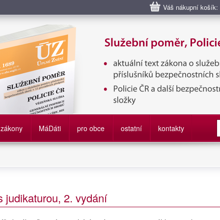
Váš nákupní košík:
bní poměr příslušníků bezpečnostních sborů, Policie ČR, Vězeňská sl
služby
zákony
M
á
D
áti
pro obce
ostatní
kontakty
 judikaturou, 2. vydání