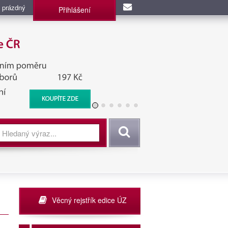
 prázdný
Přihlášení
užba, BIS, Zpravodajské
Vyhledat
Věcný rejstřík edice ÚZ