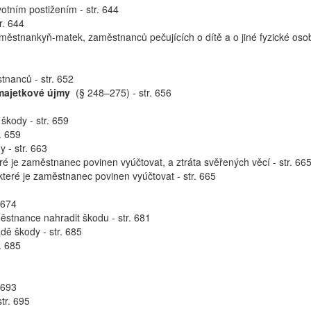
otním postižením - str. 644
r. 644
ěstnankyň-matek, zaměstnanců pečujících o dítě a o jiné fyzické oso
tnanců - str. 652
majetkové újmy
(§ 248–275) - str. 656
škody - str. 659
. 659
 - str. 663
é je zaměstnanec povinen vyúčtovat, a ztráta svěřených věcí - str. 66
teré je zaměstnanec povinen vyúčtovat - str. 665
 674
ěstnance nahradit škodu - str. 681
dě škody - str. 685
. 685
 693
tr. 695