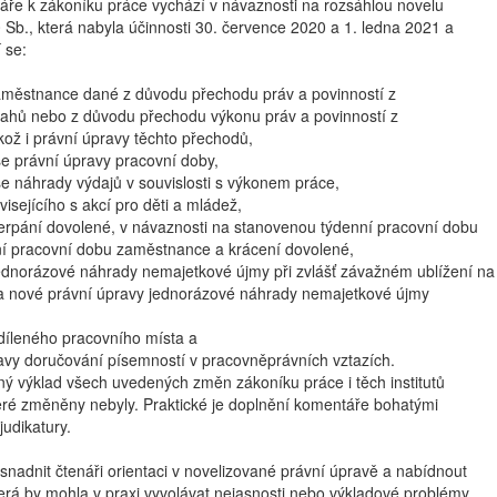
ře k zákoníku práce vychází v návaznosti na rozsáhlou novelu
Sb., která nabyla účinnosti 30. července 2020 a 1. ledna 2021 a
 se:
aměstnance dané z důvodu přechodu práv a povinností z
ahů nebo z důvodu přechodu výkonu práv a povinností z
kož i právní úpravy těchto přechodů,
se právní úpravy pracovní doby,
se náhrady výdajů v souvislosti s výkonem práce,
isejícího s akcí pro děti a mládež,
erpání dovolené, v návaznosti na stanovenou týdenní pracovní dobu
ní pracovní dobu zaměstnance a krácení dovolené,
ednorázové náhrady nemajetkové újmy při zvlášť závažném ublížení na
a nové právní úpravy jednorázové náhrady nemajetkové újmy
díleného pracovního místa a
avy doručování písemností v pracovněprávních vztazích.
ný výklad všech uvedených změn zákoníku práce i těch institutů
eré změněny nebyly. Praktické je doplnění komentáře bohatými
judikatury.
snadnit čtenáři orientaci v novelizované právní úpravě a nabídnout
erá by mohla v praxi vyvolávat nejasnosti nebo výkladové problémy.