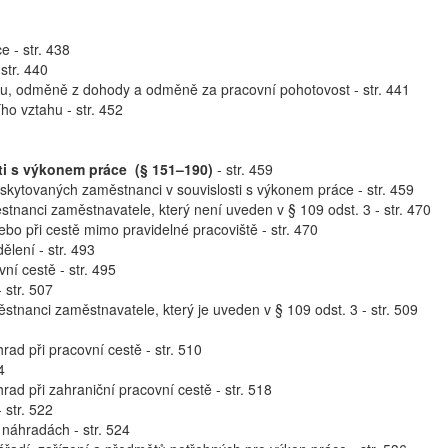
e - str. 438
str. 440
tu, odměně z dohody a odměně za pracovní pohotovost - str. 441
ho vztahu - str. 452
ti s výkonem práce (§ 151–190)
- str. 459
kytovaných zaměstnanci v souvislosti s výkonem práce - str. 459
stnanci zaměstnavatele, který není uveden v § 109 odst. 3 - str. 470
ebo při cestě mimo pravidelné pracoviště - str. 470
ělení - str. 493
ní cestě - str. 495
 str. 507
stnanci zaměstnavatele, který je uveden v § 109 odst. 3 - str. 509
rad při pracovní cestě - str. 510
4
rad při zahraniční pracovní cestě - str. 518
 str. 522
náhradách - str. 524