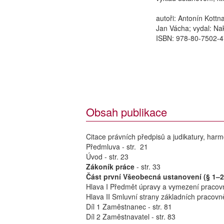
autoři: Antonín Kottn
Jan Vácha; vydal: Nakl
ISBN: 978-80-7502-4
Obsah publikace
Citace právních předpisů a judikatury, harm
Předmluva - str. 21
Úvod - str. 23
Zákoník práce
- str. 33
Část první Všeobecná ustanovení (§ 1–2
Hlava I Předmět úpravy a vymezení pracovn
Hlava II Smluvní strany základních pracovně
Díl 1 Zaměstnanec - str. 81
Díl 2 Zaměstnavatel - str. 83