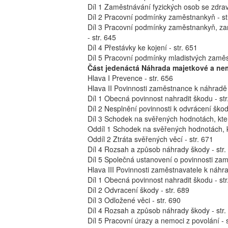
Díl 1 Zaměstnávání fyzických osob se zdrav
Díl 2 Pracovní podmínky zaměstnankyň - st
Díl 3 Pracovní podmínky zaměstnankyň, zam
- str. 645
Díl 4 Přestávky ke kojení - str. 651
Díl 5 Pracovní podmínky mladistvých zaměs
Část jedenáctá Náhrada majetkové a ne
Hlava I Prevence - str. 656
Hlava II Povinnosti zaměstnance k náhradě 
Díl 1 Obecná povinnost nahradit škodu - str
Díl 2 Nesplnění povinnosti k odvrácení škody
Díl 3 Schodek na svěřených hodnotách, kter
Oddíl 1 Schodek na svěřených hodnotách, k
Oddíl 2 Ztráta svěřených věcí - str. 671
Díl 4 Rozsah a způsob náhrady škody - str.
Díl 5 Společná ustanovení o povinnosti zam
Hlava III Povinnosti zaměstnavatele k náhra
Díl 1 Obecná povinnost nahradit škodu - str
Díl 2 Odvracení škody - str. 689
Díl 3 Odložené věci - str. 690
Díl 4 Rozsah a způsob náhrady škody - str.
Díl 5 Pracovní úrazy a nemoci z povolání - s