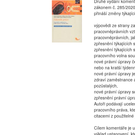
Druhé vydání komentá
zákonem č. 285/2020 
přináší změny týkající
výpovědi ze strany z
pracovněprávních vzt
pracovněprávních, ja
zpřesnění týkajících 
zpřesnění týkajících 
pracovního volna souv
nové právní úpravy č
nebo na kratší týden
nové právní úpravy j
zdraví zaměstnance 
pozůstalých,
nové právní úpravy s
zpřesnění právní úpr
Autoři podávají ucele
pracovního práva, kt
citacemi z použitelné 
Cílem komentáře je u
výklad ustanovení, kt