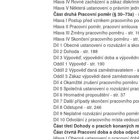
Hlava IV Rovné zacházení a zákaz diskrimin
Hlava V Některá ustanovení o právním jedná
Část druhá Pracovní poměr (§ 30–73a)
- 
Hlava I Postup před vznikem pracovního po
Hlava II Pracovní poměr, pracovní smlouva 
Hlava III Změny pracovního poměru - str. 1
Hlava IV Skončení pracovního poměru - str
Díl 1 Obecné ustanovení o rozvázání a sko
Díl 2 Dohoda - str. 188
Díl 3 Výpověď, výpovědní doba a výpovědní
Oddíl 1 Výpověď - str. 190
Oddíl 2 Výpověď daná zaměstnavatelem - s
Oddíl 3 Zákaz výpovědi dané zaměstnavatel
Díl 4 Okamžité zrušení pracovního poměru -
Díl 5 Společná ustanovení o rozvázání prac
Díl 6 Hromadné propouštění - str. 37
Díl 7 Další případy skončení pracovního po
Díl 8 Odstupné - str. 246
Díl 9 Neplatné rozvázání pracovního poměru
Díl 10 Odvolání z pracovního místa vedouc
Část třetí Dohody o pracích konaných m
Část čtvrtá Pracovní doba a doba odpoč
Hlava I Obecná ustanovení o pracovní době 