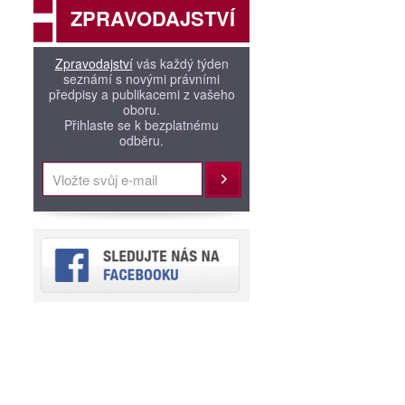
ZPRAVODAJSTVÍ
Zpravodajství
vás každý týden
seznámí s novými právními
předpisy a publikacemi z vašeho
oboru.
Přihlaste se k bezplatnému
odběru.
Přihlásit