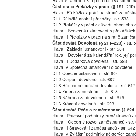
Hlava V Náhrada za opotřebení vlastního ná
Část osmá Překážky v práci (§ 191–210)
Hlava I Překážky v práci na straně zaměstna
Díl 1 Důležité osobní překážky - str. 538
Díl 2 Překážky v práci z důvodu obecného z
Hlava II Společná ustanovení o překážkách 
Hlava III Překážky v práci na straně zaměstn
Část devátá Dovolená (§ 211–223)
- str. 
Hlava I Základní ustanovení - str. 584
Hlava II Dovolená za kalendářní rok, její p
Hlava III Dodatková dovolená - str. 598
Hlava IV Společná ustanovení o dovolené - 
Díl 1 Obecné ustanovení - str. 604
Díl 2 Čerpání dovolené - str. 607
Díl 3 Hromadné čerpání dovolené - str. 617
Díl 4 Změna zaměstnání - str. 618
Díl 5 Náhrada za dovolenou - str. 619
Díl 6 Krácení dovolené - str. 623
Část desátá Péče o zaměstnance (§ 224
Hlava I Pracovní podmínky zaměstnanců - s
Hlava II Odborný rozvoj zaměstnanců - str.
Hlava III Stravování zaměstnanců - str. 642
Hlava IV Zvláštní podmínky některých zamě