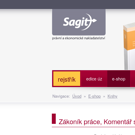
Služe
rejstřík
edice úz
e-shop
Navigace:
Úvod
»
E-shop
»
Knihy
Zákoník práce, Komentář s