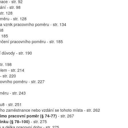
ace - str. 92
ní - str. 98
str. 128
měru - str. 128
a vznik pracovního poměru - str. 134
68
. 185
nčení pracovního poměru - str. 185
 důvody - str. 190
tr. 198
em - str. 214
 str. 220
ovního poměru - str. 227
měru - str. 243
8 - str. 251
ího zaměstnance nebo vzdání se tohoto místa - str. 262
imo pracovní poměr (§ 74-77)
- str. 267
inku (§ 78–100)
- str. 275
a délka pracovní doby - str. 275