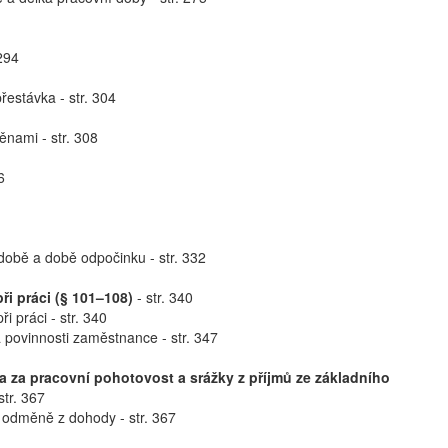
 294
řestávka - str. 304
nami - str. 308
6
době a době odpočinku - str. 332
ři práci (§ 101–108)
- str. 340
i práci - str. 340
 povinnosti zaměstnance - str. 347
 za pracovní pohotovost a srážky z příjmů ze základního
tr. 367
 odměně z dohody - str. 367