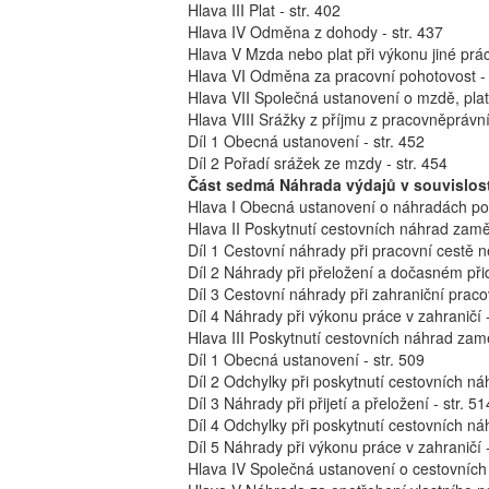
Hlava III Plat - str. 402
Hlava IV Odměna z dohody - str. 437
Hlava V Mzda nebo plat při výkonu jiné prác
Hlava VI Odměna za pracovní pohotovost - 
Hlava VII Společná ustanovení o mzdě, pla
Hlava VIII Srážky z příjmu z pracovněprávní
Díl 1 Obecná ustanovení - str. 452
Díl 2 Pořadí srážek ze mzdy - str. 454
Část sedmá Náhrada výdajů v souvislos
Hlava I Obecná ustanovení o náhradách pos
Hlava II Poskytnutí cestovních náhrad zamě
Díl 1 Cestovní náhrady při pracovní cestě n
Díl 2 Náhrady při přeložení a dočasném přid
Díl 3 Cestovní náhrady při zahraniční pracov
Díl 4 Náhrady při výkonu práce v zahraničí -
Hlava III Poskytnutí cestovních náhrad zamě
Díl 1 Obecná ustanovení - str. 509
Díl 2 Odchylky při poskytnutí cestovních náh
Díl 3 Náhrady při přijetí a přeložení - str. 51
Díl 4 Odchylky při poskytnutí cestovních náh
Díl 5 Náhrady při výkonu práce v zahraničí -
Hlava IV Společná ustanovení o cestovních 