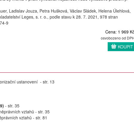
auer, Ladislav Jouza, Petra Hušková, Václav Sládek, Helena Úlehlová,
adatelství Leges, s. r. o., podle stavu k 28. 7. 2021, 978 stran
74-9
Cena: 1 969 K
osvobozeno od DP
KOUPIT
onizační ustanovení - str. 13
9)
- str. 35
ěprávních vztahů - str. 35
právních vztahů - str. 81