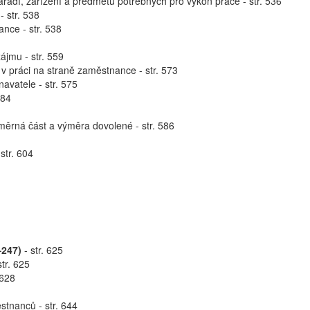
řadí, zařízení a předmětů potřebných pro výkon práce - str. 536
- str. 538
nce - str. 538
ájmu - str. 559
v práci na straně zaměstnance - str. 573
avatele - str. 575
584
oměrná část a výměra dovolené - str. 586
str. 604
–247)
- str. 625
tr. 625
 628
stnanců - str. 644