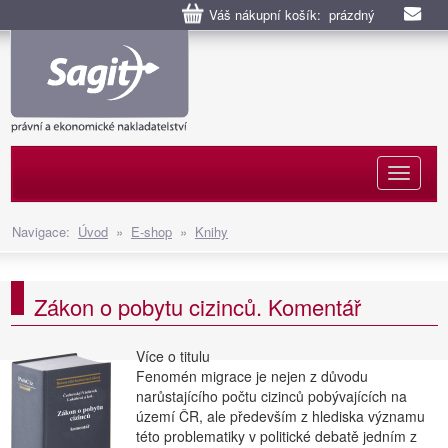
Váš nákupní košík: prázdný
Naviga
Navigace:
Úvod
»
E-shop
»
Knihy
Zákon o pobytu cizinců. Komentář
Více o titulu
Fenomén migrace je nejen z důvodu
narůstajícího počtu cizinců pobývajících na
území ČR, ale především z hlediska významu
této problematiky v politické debatě jedním z