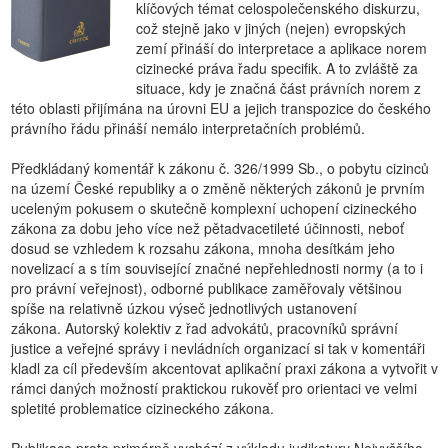
klíčových témat celospolečenského diskurzu,
což stejně jako v jiných (nejen) evropských
zemí přináší do interpretace a aplikace norem
cizinecké práva řadu specifik. A to zvláště za
situace, kdy je značná část právních norem z
této oblasti přijímána na úrovni EU a jejich transpozice do českého
právního řádu přináší nemálo interpretačních problémů.
Předkládaný komentář k zákonu č. 326/1999 Sb., o pobytu cizinců
na území České republiky a o změně některých zákonů je prvním
uceleným pokusem o skutečně komplexní uchopení cizineckého
zákona za dobu jeho více než pětadvacetileté účinnosti, neboť
dosud se vzhledem k rozsahu zákona, mnoha desítkám jeho
novelizací a s tím související značné nepřehlednosti normy (a to i
pro právní veřejnost), odborné publikace zaměřovaly většinou
spíše na relativně úzkou výseč jednotlivých ustanovení
zákona. Autorský kolektiv z řad advokátů, pracovníků správní
justice a veřejné správy i nevládních organizací si tak v komentáři
kladl za cíl především akcentovat aplikační praxi zákona a vytvořit v
rámci daných možností praktickou rukověť pro orientaci ve velmi
spletité problematice cizineckého zákona.