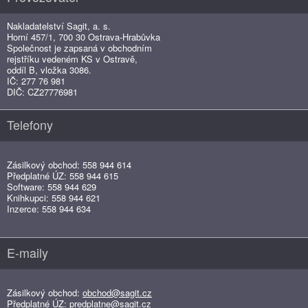
Nakladatelství Sagit, a. s.
Horní 457/1, 700 30 Ostrava-Hrabůvka
Společnost je zapsaná v obchodním
rejstříku vedeném KS v Ostravě,
oddíl B, vložka 3086.
IČ: 277 76 981
DIČ: CZ27776981
Telefony
Zásilkový obchod: 558 944 614
Předplatné ÚZ: 558 944 615
Software: 558 944 629
Knihkupci: 558 944 621
Inzerce: 558 944 634
E-maily
Zásilkový obchod:
obchod@sagit.cz
Předplatné ÚZ:
predplatne@sagit.cz