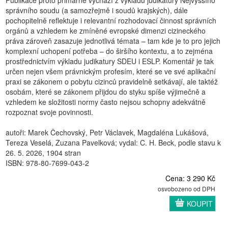
Publikace proto primárně vychází z výkladu judikatury Nejvyššího
správního soudu (a samozřejmě i soudů krajských), dále
pochopitelně reflektuje i relevantní rozhodovací činnost správních
orgánů a vzhledem ke zmíněné evropské dimenzi cizineckého
práva zároveň zasazuje jednotlivá témata – tam kde je to pro jejich
komplexní uchopení potřeba – do širšího kontextu, a to zejména
prostřednictvím výkladu judikatury SDEU i ESLP. Komentář je tak
určen nejen všem právnickým profesím, které se ve své aplikační
praxi se zákonem o pobytu cizinců pravidelně setkávají, ale taktéž
osobám, které se zákonem přijdou do styku spíše výjimečně a
vzhledem ke složitosti normy často nejsou schopny adekvátně
rozpoznat svoje povinnosti.
autoři: Marek Čechovský, Petr Václavek, Magdaléna Lukášová,
Tereza Veselá, Zuzana Pavelková; vydal: C. H. Beck, podle stavu k
26. 5. 2026, 1904 stran
ISBN: 978-80-7699-043-2
Cena: 3 290 Kč
osvobozeno od DPH
KOUPIT