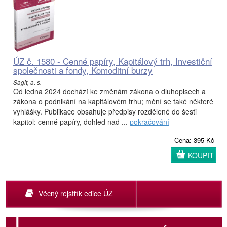
ÚZ č. 1580 - Cenné papíry, Kapitálový trh, Investiční
společnosti a fondy, Komoditní burzy
Sagit, a. s.
Od ledna 2024 dochází ke změnám zákona o dluhopisech a
zákona o podnikání na kapitálovém trhu; mění se také některé
vyhlášky. Publikace obsahuje předpisy rozdělené do šesti
kapitol: cenné papíry, dohled nad ...
pokračování
Cena: 395 Kč
KOUPIT
Věcný rejstřík edice ÚZ