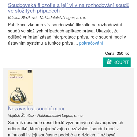
Soudcovská filozofie a její vliv na rozhodování soudů
ve složitých případech
Kristina Blažková - Nakladatelství Leges, s. r. o.
Publikace zkoumá vliv soudcovské filozofie na rozhodování
soudů ve složitých případech aplikace práva. Ukazuje, že
odlišné vnímání zásad interpretace práva, role soudní moci v
ústavním systému a funkce práva ...
pokračování
Cena: 350 Kč
KOUPIT
Nezávislost soudní moci
Vojtěch Šimíček - Nakladatelství Leges, s. r. o.
Sborník obsahuje deset textů významných ústavněprávních
odborníků, které pojednávají o nezávislosti soudní moci v
minulosti i v její současné podobě a o rizicích, jimž bývá