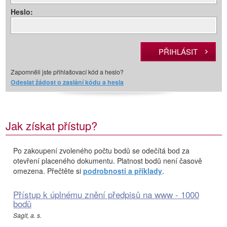
Heslo:
Zapomněli jste přihlašovací kód a heslo?
Odeslat žádost o zaslání kódu a hesla
Jak získat přístup?
Po zakoupení zvoleného počtu bodů se odečítá bod za
otevření placeného dokumentu. Platnost bodů není časově
omezena. Přečtěte si
podrobnosti a příklady
.
Přístup k úplnému znění předpisů na www - 1000
bodů
Sagit, a. s.