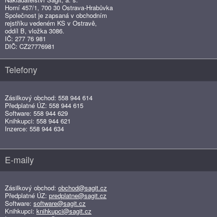
Horní 457/1, 700 30 Ostrava-Hrabůvka
Společnost je zapsaná v obchodním
rejstříku vedeném KS v Ostravě,
oddíl B, vložka 3086.
IČ: 277 76 981
DIČ: CZ27776981
Telefony
Zásilkový obchod: 558 944 614
Předplatné ÚZ: 558 944 615
Software: 558 944 629
Knihkupci: 558 944 621
Inzerce: 558 944 634
E-maily
Zásilkový obchod:
obchod@sagit.cz
Předplatné ÚZ:
predplatne@sagit.cz
Software:
software@sagit.cz
Knihkupci:
knihkupci@sagit.cz