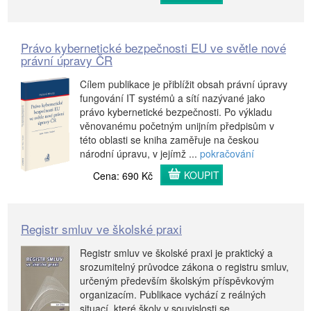
Právo kybernetické bezpečnosti EU ve světle nové
právní úpravy ČR
Cílem publikace je přiblížit obsah právní úpravy
fungování IT systémů a sítí nazývané jako
právo kybernetické bezpečnosti. Po výkladu
věnovanému početným unijním předpisům v
této oblasti se kniha zaměřuje na českou
národní úpravu, v jejímž ...
pokračování
KOUPIT
Cena: 690 Kč
Registr smluv ve školské praxi
Registr smluv ve školské praxi je praktický a
srozumitelný průvodce zákona o registru smluv,
určeným především školským příspěvkovým
organizacím. Publikace vychází z reálných
situací, které školy v souvislosti se