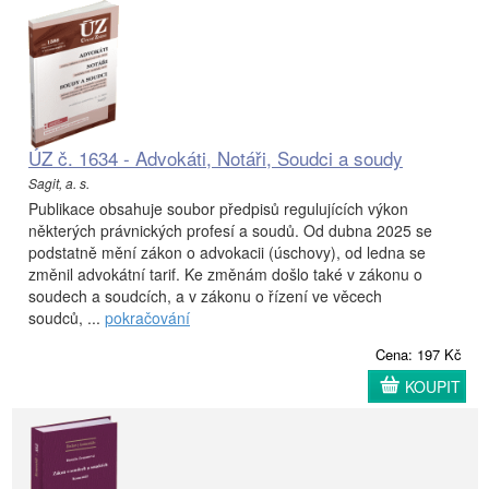
ÚZ č. 1634 - Advokáti, Notáři, Soudci a soudy
Sagit, a. s.
Publikace obsahuje soubor předpisů regulujících výkon
některých právnických profesí a soudů. Od dubna 2025 se
podstatně mění zákon o advokacii (úschovy), od ledna se
změnil advokátní tarif. Ke změnám došlo také v zákonu o
soudech a soudcích, a v zákonu o řízení ve věcech
soudců, ...
pokračování
Cena: 197 Kč
KOUPIT