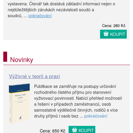
vystavena. Čtenář tak dostává základní informaci nejen o
nejdůležitějších zárukách nezávislosti soudů a
soudců, ...
pokračování
Cena: 280 Kč
KOUPIT
Novinky
Výživné v teorii a praxi
Publikace se zaměřuje na postupy určování
rozhodného čistého příjmu pro stanovení
vyživovací povinnosti. Nabízí přehled možností
a řešení v případech zaměstnanců, osob
samostatně výdělečně činných, rodičů s více
druhy příjmů i osob bez ...
pokračování
KOUPIT
Cena: 650 Kč