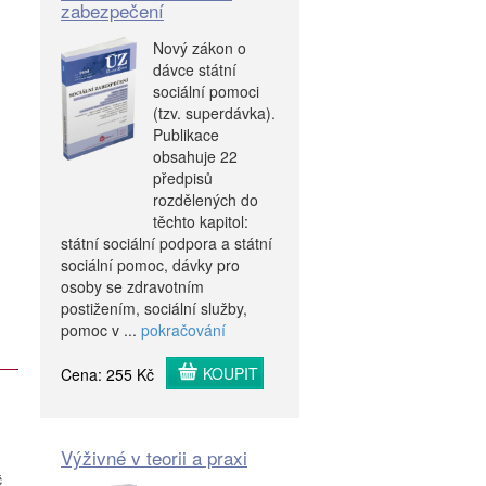
zabezpečení
Nový zákon o
dávce státní
sociální pomoci
(tzv. superdávka).
Publikace
obsahuje 22
předpisů
rozdělených do
těchto kapitol:
státní sociální podpora a státní
sociální pomoc, dávky pro
osoby se zdravotním
postižením, sociální služby,
pomoc v ...
pokračování
KOUPIT
Cena: 255 Kč
Výživné v teorii a praxi
č