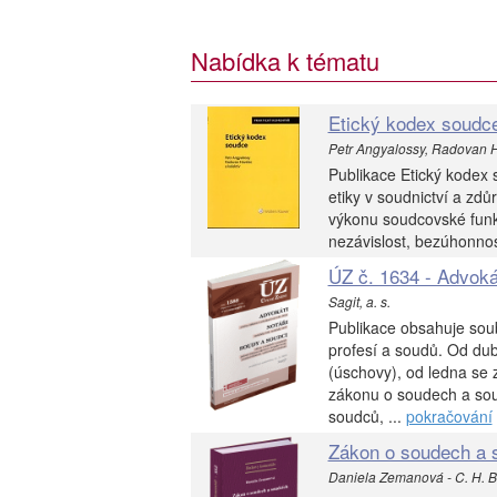
Nabídka k tématu
Etický kodex soudce
Petr Angyalossy, Radovan Ha
Publikace Etický kodex 
etiky v soudnictví a zdů
výkonu soudcovské funk
nezávislost, bezúhonnost
ÚZ č. 1634 - Advokát
Sagit, a. s.
Publikace obsahuje soub
profesí a soudů. Od du
(úschovy), od ledna se 
zákonu o soudech a sou
soudců, ...
pokračování
Zákon o soudech a s
Daniela Zemanová - C. H. 