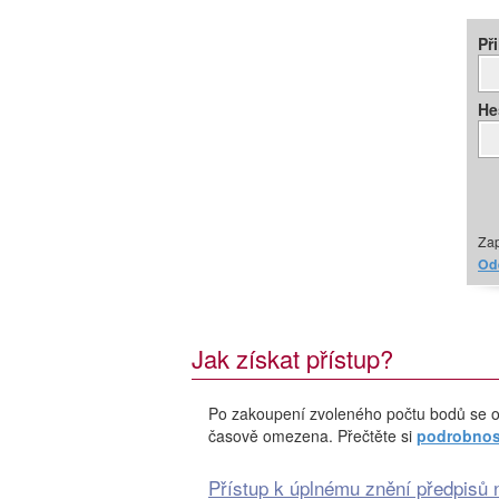
Př
He
Zap
Ode
Jak získat přístup?
Po zakoupení zvoleného počtu bodů se o
časově omezena. Přečtěte si
podrobnost
Přístup k úplnému znění předpisů