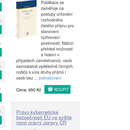
Publikace se
T
zaměřuje na
postupy určování
rozhodného
č
čistého příjmu pro
T
stanovení
vyživovací
povinnosti. Nabízí
č
přehled možností
T
a řešení v
případech zaměstnanců, osob
samostatně výdělečně činných,
č
rodičů s více druhy příjmů i
T
osob bez ...
pokračování
č
KOUPIT
Cena: 650 Kč
T
Právo kybernetické
č
bezpečnosti EU ve světle
T
nové právní úpravy ČR