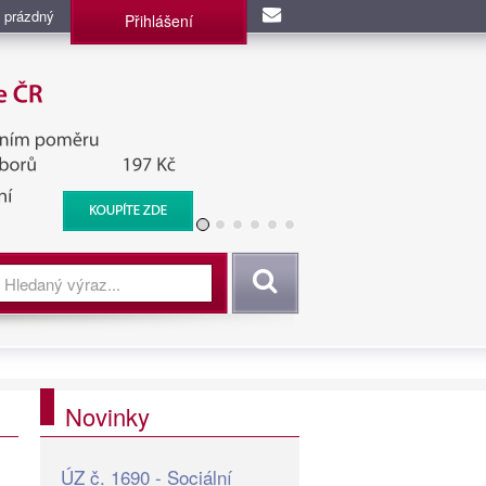
 prázdný
Přihlášení
užba, BIS, Zpravodajské
Vyhledat
Novinky
ÚZ č. 1690 - Sociální