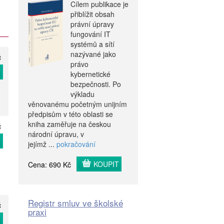
Cílem publikace je
přiblížit obsah
právní úpravy
fungování IT
systémů a sítí
nazývané jako
č
právo
T
kybernetické
bezpečnosti. Po
výkladu
věnovanému početným unijním
předpisům v této oblasti se
kniha zaměřuje na českou
č
národní úpravu, v
T
jejímž ...
pokračování
KOUPIT
Cena: 690 Kč
Registr smluv ve školské
č
praxi
T