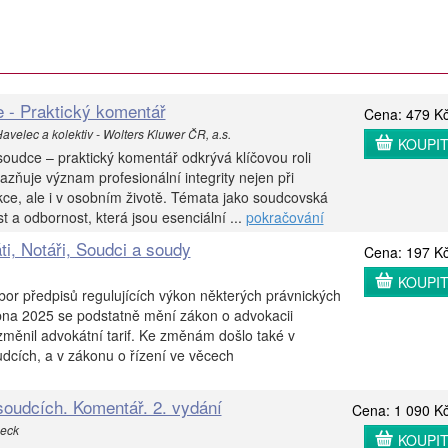
 - Praktický komentář
Cena: 479 K
velec a kolektiv - Wolters Kluwer ČR, a.s.
KOUPI
soudce – praktický komentář odkrývá klíčovou roli
razňuje význam profesionální integrity nejen při
ce, ale i v osobním životě. Témata jako soudcovská
 a odbornost, která jsou esenciální ...
pokračování
i, Notáři, Soudci a soudy
Cena: 197 K
KOUPI
or předpisů regulujících výkon některých právnických
bna 2025 se podstatně mění zákon o advokacii
změnil advokátní tarif. Ke změnám došlo také v
dcích, a v zákonu o řízení ve věcech
oudcích. Komentář. 2. vydání
Cena: 1 090 K
Beck
KOUPI