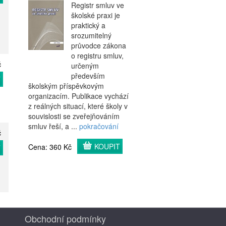
Registr smluv ve
školské praxi je
praktický a
srozumitelný
průvodce zákona
o registru smluv,
č
určeným
především
T
školským příspěvkovým
organizacím. Publikace vychází
z reálných situací, které školy v
souvislosti se zveřejňováním
smluv řeší, a ...
pokračování
č
KOUPIT
Cena: 360 Kč
T
Obchodní podmínky