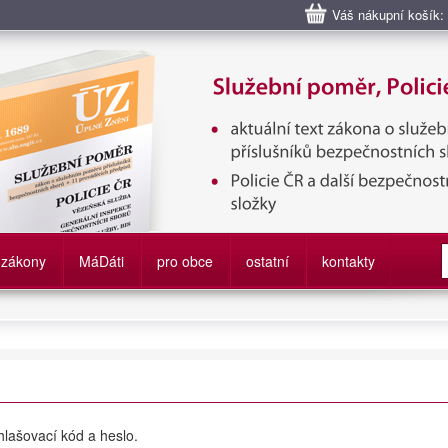
Váš nákupní košík:
bní poměr příslušníků bezpečnostních sborů, Policie ČR, Vězeňská sl
služby
zákony
M
á
D
áti
pro obce
ostatní
kontakty
ihlašovací kód a heslo.