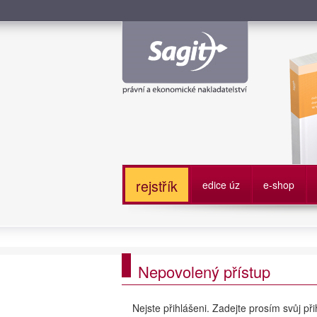
Služe
rejstřík
edice úz
e-shop
Nepovolený přístup
Nejste přihlášeni. Zadejte prosím svůj př