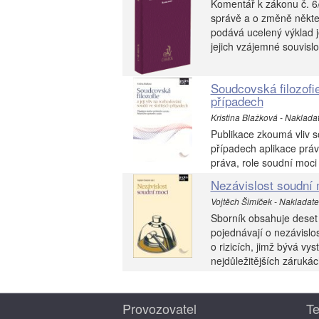
Komentář k zákonu č. 6/
správě a o změně někte
podává ucelený výklad 
jejich vzájemné souvislo
Soudcovská filozofie
případech
Kristina Blažková - Nakladate
Publikace zkoumá vliv s
případech aplikace práv
práva, role soudní moci
Nezávislost soudní 
Vojtěch Šimíček - Nakladatels
Sborník obsahuje deset
pojednávají o nezávislos
o rizicích, jimž bývá vy
nejdůležitějších zárukác
Provozovatel
Te