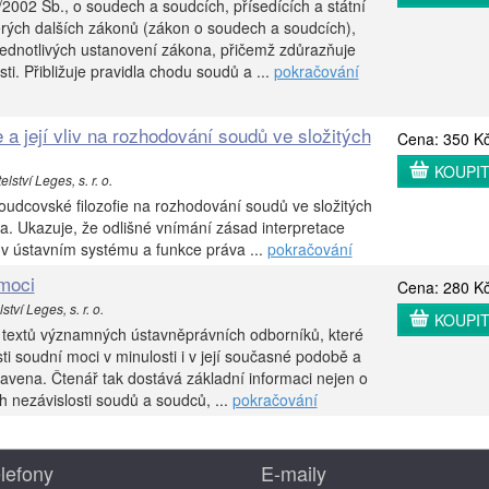
2002 Sb., o soudech a soudcích, přísedících a státní
rých dalších zákonů (zákon o soudech a soudcích),
jednotlivých ustanovení zákona, přičemž zdůrazňuje
sti. Přibližuje pravidla chodu soudů a ...
pokračování
 a její vliv na rozhodování soudů ve složitých
Cena: 350 K
KOUPI
lství Leges, s. r. o.
oudcovské filozofie na rozhodování soudů ve složitých
a. Ukazuje, že odlišné vnímání zásad interpretace
 v ústavním systému a funkce práva ...
pokračování
moci
Cena: 280 K
tví Leges, s. r. o.
KOUPI
 textů významných ústavněprávních odborníků, které
ti soudní moci v minulosti i v její současné podobě a
stavena. Čtenář tak dostává základní informaci nejen o
h nezávislosti soudů a soudců, ...
pokračování
lefony
E-maily