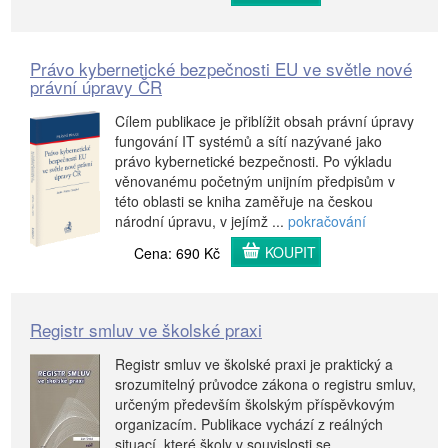
Právo kybernetické bezpečnosti EU ve světle nové
právní úpravy ČR
Cílem publikace je přiblížit obsah právní úpravy
fungování IT systémů a sítí nazývané jako
právo kybernetické bezpečnosti. Po výkladu
věnovanému početným unijním předpisům v
této oblasti se kniha zaměřuje na českou
národní úpravu, v jejímž ...
pokračování
KOUPIT
Cena: 690 Kč
Registr smluv ve školské praxi
Registr smluv ve školské praxi je praktický a
srozumitelný průvodce zákona o registru smluv,
určeným především školským příspěvkovým
organizacím. Publikace vychází z reálných
situací, které školy v souvislosti se