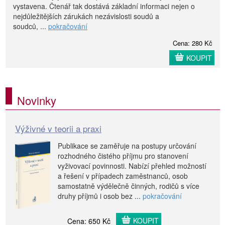
vystavena. Čtenář tak dostává základní informaci nejen o
nejdůležitějších zárukách nezávislosti soudů a
soudců, ...
pokračování
Cena: 280 Kč
KOUPIT
Novinky
Výživné v teorii a praxi
Publikace se zaměřuje na postupy určování
rozhodného čistého příjmu pro stanovení
vyživovací povinnosti. Nabízí přehled možností
a řešení v případech zaměstnanců, osob
samostatně výdělečně činných, rodičů s více
druhy příjmů i osob bez ...
pokračování
KOUPIT
Cena: 650 Kč