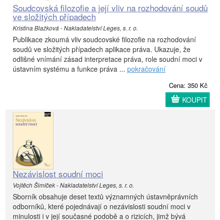
Soudcovská filozofie a její vliv na rozhodování soudů
ve složitých případech
Kristina Blažková - Nakladatelství Leges, s. r. o.
Publikace zkoumá vliv soudcovské filozofie na rozhodování
soudů ve složitých případech aplikace práva. Ukazuje, že
odlišné vnímání zásad interpretace práva, role soudní moci v
ústavním systému a funkce práva ...
pokračování
Cena: 350 Kč
KOUPIT
Nezávislost soudní moci
Vojtěch Šimíček - Nakladatelství Leges, s. r. o.
Sborník obsahuje deset textů významných ústavněprávních
odborníků, které pojednávají o nezávislosti soudní moci v
minulosti i v její současné podobě a o rizicích, jimž bývá