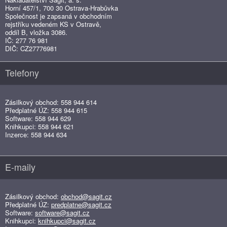
Horní 457/1, 700 30 Ostrava-Hrabůvka
Společnost je zapsaná v obchodním
rejstříku vedeném KS v Ostravě,
oddíl B, vložka 3086.
IČ: 277 76 981
DIČ: CZ27776981
Telefony
Zásilkový obchod: 558 944 614
Předplatné ÚZ: 558 944 615
Software: 558 944 629
Knihkupci: 558 944 621
Inzerce: 558 944 634
E-maily
Zásilkový obchod:
obchod@sagit.cz
Předplatné ÚZ:
predplatne@sagit.cz
Software:
software@sagit.cz
Knihkupci:
knihkupci@sagit.cz