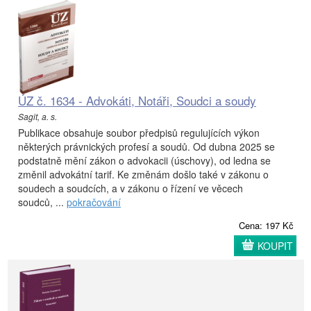
ÚZ č. 1634 - Advokáti, Notáři, Soudci a soudy
Sagit, a. s.
Publikace obsahuje soubor předpisů regulujících výkon
některých právnických profesí a soudů. Od dubna 2025 se
podstatně mění zákon o advokacii (úschovy), od ledna se
změnil advokátní tarif. Ke změnám došlo také v zákonu o
soudech a soudcích, a v zákonu o řízení ve věcech
soudců, ...
pokračování
Cena: 197 Kč
KOUPIT