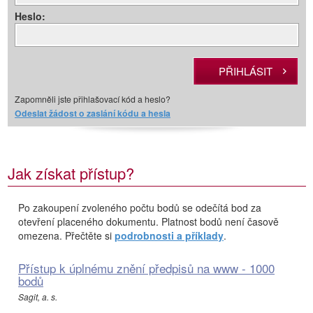
Heslo:
Zapomněli jste přihlašovací kód a heslo?
Odeslat žádost o zaslání kódu a hesla
Jak získat přístup?
Po zakoupení zvoleného počtu bodů se odečítá bod za
otevření placeného dokumentu. Platnost bodů není časově
omezena. Přečtěte si
podrobnosti a příklady
.
Přístup k úplnému znění předpisů na www - 1000
bodů
Sagit, a. s.