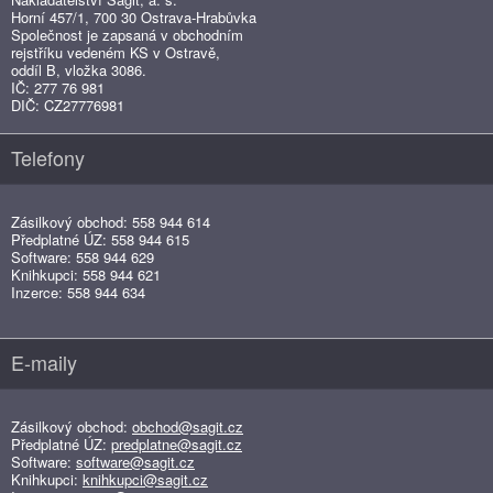
Horní 457/1, 700 30 Ostrava-Hrabůvka
Společnost je zapsaná v obchodním
rejstříku vedeném KS v Ostravě,
oddíl B, vložka 3086.
IČ: 277 76 981
DIČ: CZ27776981
Telefony
Zásilkový obchod: 558 944 614
Předplatné ÚZ: 558 944 615
Software: 558 944 629
Knihkupci: 558 944 621
Inzerce: 558 944 634
E-maily
Zásilkový obchod:
obchod@sagit.cz
Předplatné ÚZ:
predplatne@sagit.cz
Software:
software@sagit.cz
Knihkupci:
knihkupci@sagit.cz