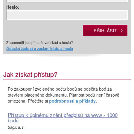
Heslo:
Zapomněli jste přihlašovací kód a heslo?
Odeslat žádost o zaslání kódu a hesla
Jak získat přístup?
Po zakoupení zvoleného počtu bodů se odečítá bod za
otevření placeného dokumentu. Platnost bodů není časově
omezena. Přečtěte si
podrobnosti a příklady
.
Přístup k úplnému znění předpisů na www - 1000
bodů
Sagit, a. s.