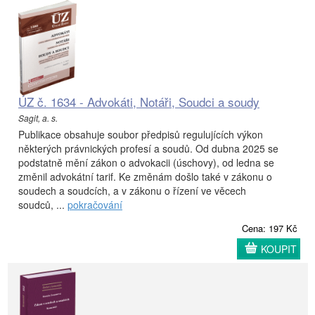
ÚZ č. 1634 - Advokáti, Notáři, Soudci a soudy
Sagit, a. s.
Publikace obsahuje soubor předpisů regulujících výkon
některých právnických profesí a soudů. Od dubna 2025 se
podstatně mění zákon o advokacii (úschovy), od ledna se
změnil advokátní tarif. Ke změnám došlo také v zákonu o
soudech a soudcích, a v zákonu o řízení ve věcech
soudců, ...
pokračování
Cena: 197 Kč
KOUPIT