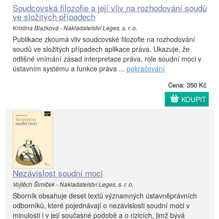
Soudcovská filozofie a její vliv na rozhodování soudů
ve složitých případech
Kristina Blažková - Nakladatelství Leges, s. r. o.
Publikace zkoumá vliv soudcovské filozofie na rozhodování
soudů ve složitých případech aplikace práva. Ukazuje, že
odlišné vnímání zásad interpretace práva, role soudní moci v
ústavním systému a funkce práva ...
pokračování
Cena: 350 Kč
KOUPIT
Nezávislost soudní moci
Vojtěch Šimíček - Nakladatelství Leges, s. r. o.
Sborník obsahuje deset textů významných ústavněprávních
odborníků, které pojednávají o nezávislosti soudní moci v
minulosti i v její současné podobě a o rizicích, jimž bývá