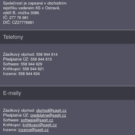
Společnost je zapsaná v obchodním
rejstříku vedeném KS v Ostravě,
oddíl B, vložka 3086.
IČ: 277 76 981
DIČ: CZ27776981
Telefony
Zásilkový obchod: 558 944 614
Předplatné ÚZ: 558 944 615
Software: 558 944 629
Knihkupci: 558 944 621
Inzerce: 558 944 634
E-maily
Zásilkový obchod:
obchod@sagit.cz
Předplatné ÚZ:
predplatne@sagit.cz
Software:
software@sagit.cz
Knihkupci:
knihkupci@sagit.cz
Inzerce:
inzerce@sagit.cz