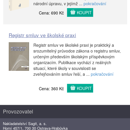
národní úpravu, v jejímž ...
pokračování
KOUPIT
Cena: 690 Kč
Registr smluv ve školské praxi
Registr smluv ve školské praxi je praktický a
srozumitelný průvodce zákona o registru smluv,
určeným především školským příspěvkovým
organizacím. Publikace vychází z reálných
situací, které školy v souvislosti se
zveřejňováním smluv řeší, a ...
pokračování
KOUPIT
Cena: 360 Kč
Provozovatel
Nakladatelství Sagit, a. s.
Horní 457/1, 700 30 Ostrava-Hrabůvka