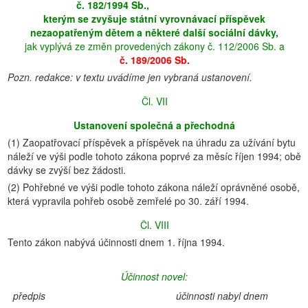
č. 182/1994 Sb.,
kterým se zvyšuje státní vyrovnávací příspěvek
nezaopatřeným dětem a některé další sociální dávky,
jak vyplývá ze změn provedených zákony č. 112/2006 Sb. a
č. 189/2006 Sb.
Pozn. redakce: v textu uvádíme jen vybraná ustanovení.
Čl. VII
Ustanovení společná a přechodná
(1) Zaopatřovací příspěvek a příspěvek na úhradu za užívání bytu
náleží ve výši podle tohoto zákona poprvé za měsíc říjen 1994; obě
dávky se zvýší bez žádosti.
(2) Pohřebné ve výši podle tohoto zákona náleží oprávněné osobě,
která vypravila pohřeb osobě zemřelé po 30. září 1994.
Čl. VIII
Tento zákon nabývá účinnosti dnem 1. října 1994.
Účinnost novel:
předpis
účinnosti nabyl dnem