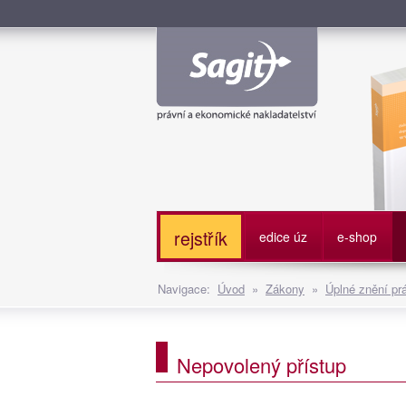
Služe
rejstřík
edice úz
e-shop
Navigace:
Úvod
»
Zákony
»
Úplné znění pr
Nepovolený přístup