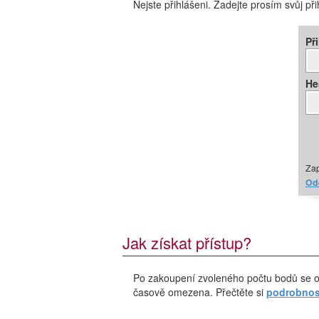
Nejste přihlášeni. Zadejte prosím svůj př
Př
He
Zap
Ode
Jak získat přístup?
Po zakoupení zvoleného počtu bodů se o
časově omezena. Přečtěte si
podrobnost