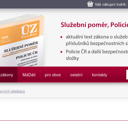
Váš nákupní košík:
bní poměr příslušníků bezpečnostních sborů, Policie ČR, Vězeňská sl
služby
zákony
M
á
D
áti
pro obce
ostatní
kontakty
ávních předpisů