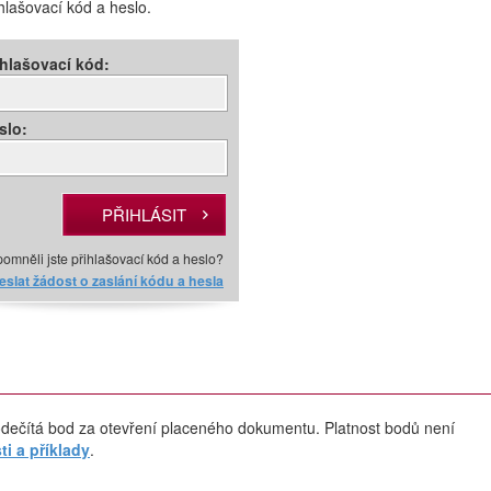
ihlašovací kód a heslo.
ihlašovací kód:
slo:
omněli jste přihlašovací kód a heslo?
slat žádost o zaslání kódu a hesla
dečítá bod za otevření placeného dokumentu. Platnost bodů není
i a příklady
.