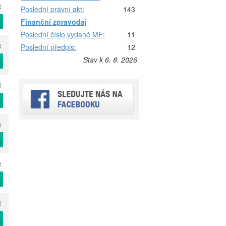
č
Poslední právní akt:
143
T
Finanční zpravodaj
Poslední číslo vydané MF:
11
č
Poslední předpis:
12
Stav k 6. 8. 2026
T
č
T
č
T
č
T
č
T