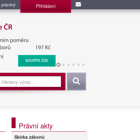
 prázdný
Přihlášení
užba, BIS, Zpravodajské
Vyhledat
Právní akty
Sbírka zákonů