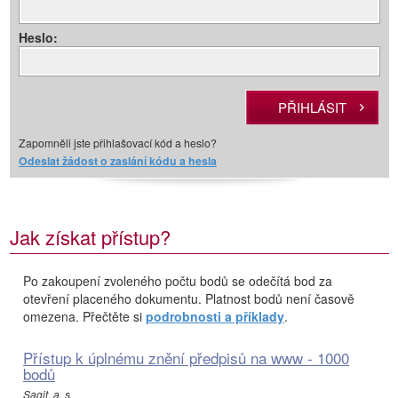
Heslo:
Zapomněli jste přihlašovací kód a heslo?
Odeslat žádost o zaslání kódu a hesla
Jak získat přístup?
Po zakoupení zvoleného počtu bodů se odečítá bod za
otevření placeného dokumentu. Platnost bodů není časově
omezena. Přečtěte si
podrobnosti a příklady
.
Přístup k úplnému znění předpisů na www - 1000
bodů
Sagit, a. s.