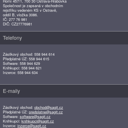
Horní 457/1, 700 30 Ostrava-Hrabůvka
Společnost je zapsaná v obchodním
rejstříku vedeném KS v Ostravě,
oddíl B, vložka 3086.
IČ: 277 76 981
DIČ: CZ27776981
Telefony
Zásilkový obchod: 558 944 614
Předplatné ÚZ: 558 944 615
Software: 558 944 629
Knihkupci: 558 944 621
Inzerce: 558 944 634
E-maily
Zásilkový obchod:
obchod@sagit.cz
Předplatné ÚZ:
predplatne@sagit.cz
Software:
software@sagit.cz
Knihkupci:
knihkupci@sagit.cz
Inzerce:
inzerce@sagit.cz