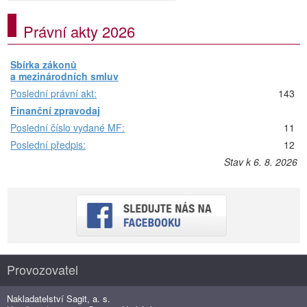
Právní akty 2026
Sbírka zákonů
a mezinárodních smluv
Poslední právní akt:
143
Finanční zpravodaj
Poslední číslo vydané MF:
11
Poslední předpis:
12
Stav k 6. 8. 2026
Provozovatel
Nakladatelství Sagit, a. s.