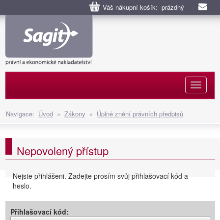
Váš nákupní košík: prázdný
Naviga
Navigace:
Úvod
»
Zákony
»
Úplné znění právních předpisů
Nepovolený přístup
Nejste přihlášeni. Zadejte prosím svůj přihlašovací kód a
heslo.
Přihlašovací kód: