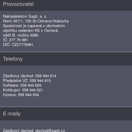
Provozovatel
Nakladatelství Sagit, a. s.
Horní 457/1, 700 30 Ostrava-Hrabůvka
Společnost je zapsaná v obchodním
rejstříku vedeném KS v Ostravě,
oddíl B, vložka 3086.
IČ: 277 76 981
DIČ: CZ27776981
Telefony
Zásilkový obchod: 558 944 614
Předplatné ÚZ: 558 944 615
Software: 558 944 629
Knihkupci: 558 944 621
Inzerce: 558 944 634
E-maily
Zásilkový obchod:
obchod@sagit.cz