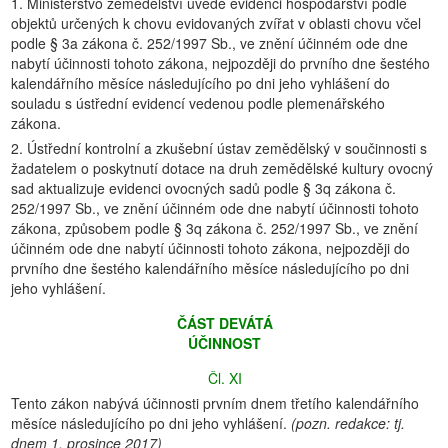
1. Ministerstvo zemědělství uvede evidenci hospodářství podle
objektů určených k chovu evidovaných zvířat v oblasti chovu včel
podle § 3a zákona č. 252/1997 Sb., ve znění účinném ode dne
nabytí účinnosti tohoto zákona, nejpozději do prvního dne šestého
kalendářního měsíce následujícího po dni jeho vyhlášení do
souladu s ústřední evidencí vedenou podle plemenářského
zákona.
2. Ústřední kontrolní a zkušební ústav zemědělský v součinnosti s
žadatelem o poskytnutí dotace na druh zemědělské kultury ovocný
sad aktualizuje evidenci ovocných sadů podle § 3q zákona č.
252/1997 Sb., ve znění účinném ode dne nabytí účinnosti tohoto
zákona, způsobem podle § 3q zákona č. 252/1997 Sb., ve znění
účinném ode dne nabytí účinnosti tohoto zákona, nejpozději do
prvního dne šestého kalendářního měsíce následujícího po dni
jeho vyhlášení.
ČÁST DEVÁTÁ
ÚČINNOST
Čl. XI
Tento zákon nabývá účinnosti prvním dnem třetího kalendářního
měsíce následujícího po dni jeho vyhlášení.
(pozn. redakce: tj.
dnem 1. prosince 2017)