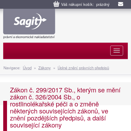
Váš nákupní košík: prázdný
Naviga
Navigace:
Úvod
»
Zákony
»
Úplné znění právních předpisů
Zákon č. 299/2017 Sb., kterým se mění
zákon č. 326/2004 Sb., o
rostlinolékařské péči a o změně
některých souvisejících zákonů, ve
znění pozdějších předpisů, a další
související zákony