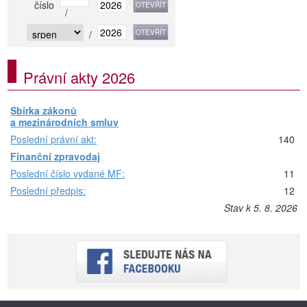
číslo
/
/
Právní akty 2026
Sbírka zákonů
a mezinárodních smluv
Poslední právní akt:
140
Finanční zpravodaj
Poslední číslo vydané MF:
11
Poslední předpis:
12
Stav k 5. 8. 2026