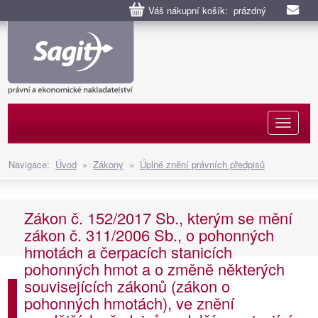
Váš nákupní košík: prázdný
Naviga
Navigace:
Úvod
»
Zákony
»
Úplné znění právních předpisů
Zákon č. 152/2017 Sb., kterým se mění
zákon č. 311/2006 Sb., o pohonných
hmotách a čerpacích stanicích
pohonných hmot a o změně některých
souvisejících zákonů (zákon o
pohonných hmotách), ve znění