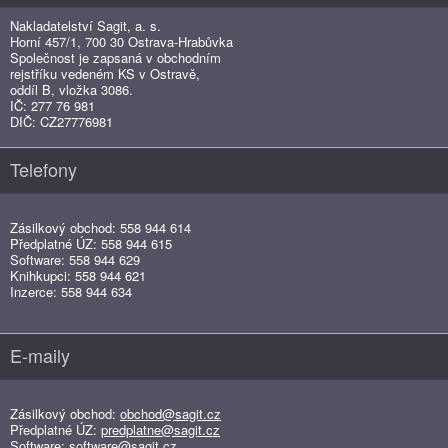
Nakladatelství Sagit, a. s.
Horní 457/1, 700 30 Ostrava-Hrabůvka
Společnost je zapsaná v obchodním
rejstříku vedeném KS v Ostravě,
oddíl B, vložka 3086.
IČ: 277 76 981
DIČ: CZ27776981
Telefony
Zásilkový obchod: 558 944 614
Předplatné ÚZ: 558 944 615
Software: 558 944 629
Knihkupci: 558 944 621
Inzerce: 558 944 634
E-maily
Zásilkový obchod:
obchod@sagit.cz
Předplatné ÚZ:
predplatne@sagit.cz
Software:
software@sagit.cz