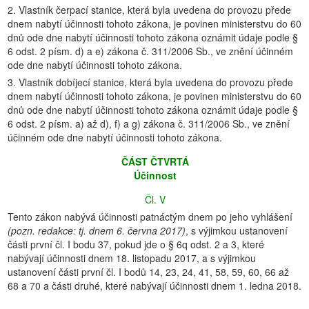
2. Vlastník čerpací stanice, která byla uvedena do provozu přede
dnem nabytí účinnosti tohoto zákona, je povinen ministerstvu do 60
dnů ode dne nabytí účinnosti tohoto zákona oznámit údaje podle §
6 odst. 2 písm. d) a e) zákona č. 311/2006 Sb., ve znění účinném
ode dne nabytí účinnosti tohoto zákona.
3. Vlastník dobíjecí stanice, která byla uvedena do provozu přede
dnem nabytí účinnosti tohoto zákona, je povinen ministerstvu do 60
dnů ode dne nabytí účinnosti tohoto zákona oznámit údaje podle §
6 odst. 2 písm. a) až d), f) a g) zákona č. 311/2006 Sb., ve znění
účinném ode dne nabytí účinnosti tohoto zákona.
ČÁST ČTVRTÁ
Účinnost
Čl. V
Tento zákon nabývá účinnosti patnáctým dnem po jeho vyhlášení
(pozn. redakce: tj. dnem 6. června 2017)
, s výjimkou ustanovení
části první čl. I bodu 37, pokud jde o § 6q odst. 2 a 3, které
nabývají účinnosti dnem 18. listopadu 2017, a s výjimkou
ustanovení části první čl. I bodů 14, 23, 24, 41, 58, 59, 60, 66 až
68 a 70 a části druhé, které nabývají účinnosti dnem 1. ledna 2018.