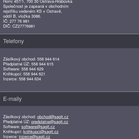
Horní 457/1, 700 30 Ostrava-Hrabůvka
Společnost je zapsaná v obchodním
rejstříku vedeném KS v Ostravě,
oddíl B, vložka 3086.
IČ: 277 76 981
DIČ: CZ27776981
Telefony
Zásilkový obchod: 558 944 614
Předplatné ÚZ: 558 944 615
Software: 558 944 629
Knihkupci: 558 944 621
Inzerce: 558 944 634
E-maily
Zásilkový obchod:
obchod@sagit.cz
Předplatné ÚZ:
predplatne@sagit.cz
Software:
software@sagit.cz
Knihkupci:
knihkupci@sagit.cz
Inzerce:
inzerce@sagit.cz