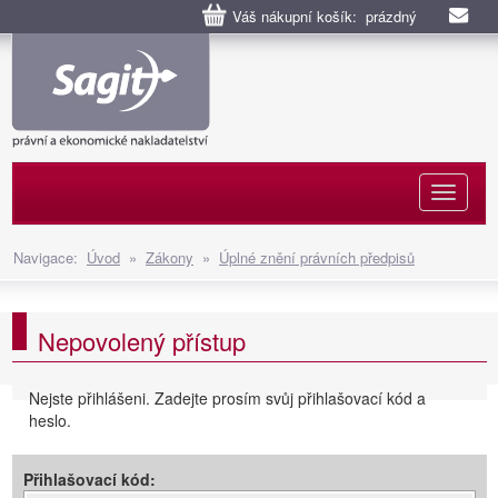
Váš nákupní košík: prázdný
Naviga
Navigace:
Úvod
»
Zákony
»
Úplné znění právních předpisů
Nepovolený přístup
Nejste přihlášeni. Zadejte prosím svůj přihlašovací kód a
heslo.
Přihlašovací kód: