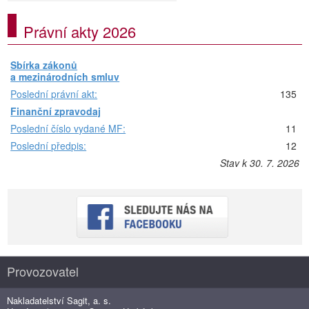
Právní akty 2026
Sbírka zákonů
a mezinárodních smluv
Poslední právní akt:
135
Finanční zpravodaj
Poslední číslo vydané MF:
11
Poslední předpis:
12
Stav k 30. 7. 2026
Provozovatel
Nakladatelství Sagit, a. s.