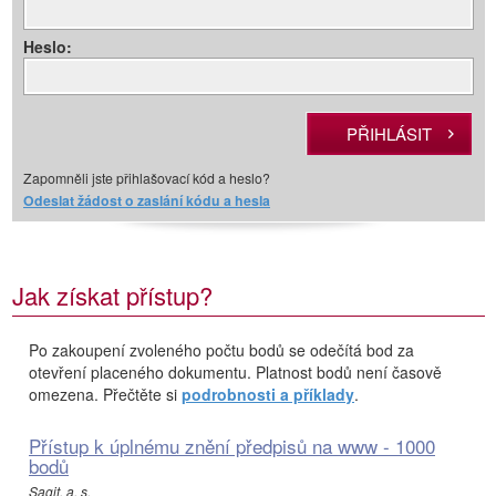
Heslo:
Zapomněli jste přihlašovací kód a heslo?
Odeslat žádost o zaslání kódu a hesla
Jak získat přístup?
Po zakoupení zvoleného počtu bodů se odečítá bod za
otevření placeného dokumentu. Platnost bodů není časově
omezena. Přečtěte si
podrobnosti a příklady
.
Přístup k úplnému znění předpisů na www - 1000
bodů
Sagit, a. s.