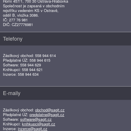
Horní 457/1, 700 30 Ostrava-Hrabůvka
Společnost je zapsaná v obchodním
rejstříku vedeném KS v Ostravě,
oddíl B, vložka 3086.
IČ: 277 76 981
DIČ: CZ27776981
Telefony
Zásilkový obchod: 558 944 614
Předplatné ÚZ: 558 944 615
Software: 558 944 629
Knihkupci: 558 944 621
Inzerce: 558 944 634
E-maily
Zásilkový obchod:
obchod@sagit.cz
Předplatné ÚZ:
predplatne@sagit.cz
Software:
software@sagit.cz
Knihkupci:
knihkupci@sagit.cz
Inzerce:
inzerce@sagit.cz