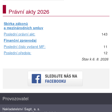
Právní akty 2026
Sbírka zákonů
a mezinárodních smluv
Poslední právní akt:
143
Finanční zpravodaj
Poslední číslo vydané MF:
11
Poslední předpis:
12
Stav k 6. 8. 2026
Provozovatel
Nakladatelství Sagit, a. s.