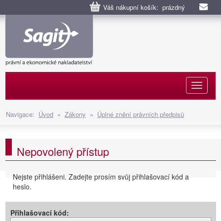
Váš nákupní košík: prázdný
Naviga
Navigace:
Úvod
»
Zákony
»
Úplné znění právních předpisů
Nepovolený přístup
Nejste přihlášeni. Zadejte prosím svůj přihlašovací kód a
heslo.
Přihlašovací kód: