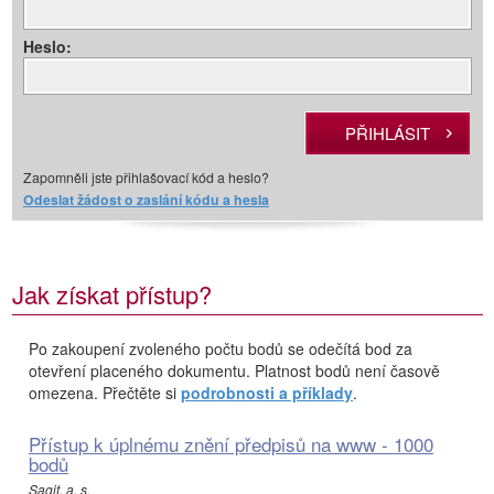
Heslo:
Zapomněli jste přihlašovací kód a heslo?
Odeslat žádost o zaslání kódu a hesla
Jak získat přístup?
Po zakoupení zvoleného počtu bodů se odečítá bod za
otevření placeného dokumentu. Platnost bodů není časově
omezena. Přečtěte si
podrobnosti a příklady
.
Přístup k úplnému znění předpisů na www - 1000
bodů
Sagit, a. s.