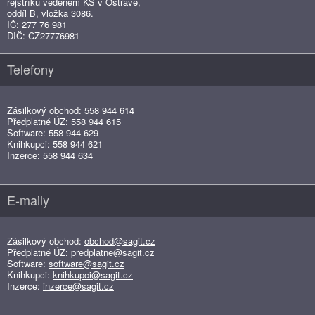
rejstříku vedeném KS v Ostravě,
oddíl B, vložka 3086.
IČ: 277 76 981
DIČ: CZ27776981
Telefony
Zásilkový obchod: 558 944 614
Předplatné ÚZ: 558 944 615
Software: 558 944 629
Knihkupci: 558 944 621
Inzerce: 558 944 634
E-maily
Zásilkový obchod:
obchod@sagit.cz
Předplatné ÚZ:
predplatne@sagit.cz
Software:
software@sagit.cz
Knihkupci:
knihkupci@sagit.cz
Inzerce:
inzerce@sagit.cz