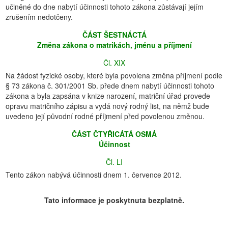
učiněné do dne nabytí účinnosti tohoto zákona zůstávají jejím
zrušením nedotčeny.
ČÁST ŠESTNÁCTÁ
Změna zákona o matrikách, jménu a příjmení
Čl. XIX
Na žádost fyzické osoby, které byla povolena změna příjmení podle
§ 73 zákona č. 301/2001 Sb. přede dnem nabytí účinnosti tohoto
zákona a byla zapsána v knize narození, matriční úřad provede
opravu matričního zápisu a vydá nový rodný list, na němž bude
uvedeno její původní rodné příjmení před povolenou změnou.
ČÁST ČTYŘICÁTÁ OSMÁ
Účinnost
Čl. LI
Tento zákon nabývá účinnosti dnem 1. července 2012.
Tato informace je poskytnuta bezplatně.