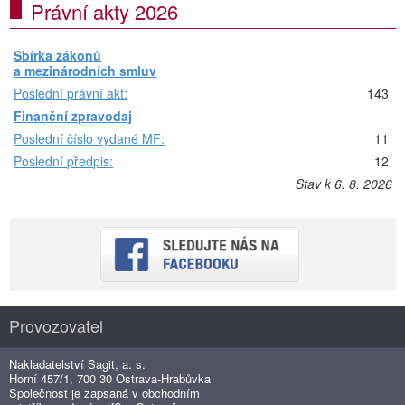
Právní akty 2026
Sbírka zákonů
a mezinárodních smluv
Poslední právní akt:
143
Finanční zpravodaj
Poslední číslo vydané MF:
11
Poslední předpis:
12
Stav k 6. 8. 2026
Provozovatel
Nakladatelství Sagit, a. s.
Horní 457/1, 700 30 Ostrava-Hrabůvka
Společnost je zapsaná v obchodním