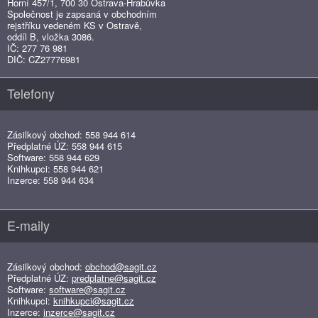
Horní 457/1, 700 30 Ostrava-Hrabůvka
Společnost je zapsaná v obchodním
rejstříku vedeném KS v Ostravě,
oddíl B, vložka 3086.
IČ: 277 76 981
DIČ: CZ27776981
Telefony
Zásilkový obchod: 558 944 614
Předplatné ÚZ: 558 944 615
Software: 558 944 629
Knihkupci: 558 944 621
Inzerce: 558 944 634
E-maily
Zásilkový obchod:
obchod@sagit.cz
Předplatné ÚZ:
predplatne@sagit.cz
Software:
software@sagit.cz
Knihkupci:
knihkupci@sagit.cz
Inzerce:
inzerce@sagit.cz