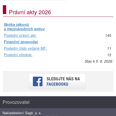
Právní akty 2026
Sbírka zákonů
a mezinárodních smluv
Poslední právní akt:
140
Finanční zpravodaj
Poslední číslo vydané MF:
11
Poslední předpis:
12
Stav k 5. 8. 2026
Provozovatel
Nakladatelství Sagit, a. s.