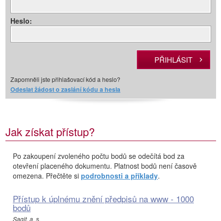
Heslo:
Zapomněli jste přihlašovací kód a heslo?
Odeslat žádost o zaslání kódu a hesla
Jak získat přístup?
Po zakoupení zvoleného počtu bodů se odečítá bod za
otevření placeného dokumentu. Platnost bodů není časově
omezena. Přečtěte si
podrobnosti a příklady
.
Přístup k úplnému znění předpisů na www - 1000
bodů
Sagit, a. s.