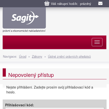
Váš nákupní košík: prázdný
Naviga
Navigace:
Úvod
»
Zákony
»
Úplné znění právních předpisů
Nepovolený přístup
Nejste přihlášeni. Zadejte prosím svůj přihlašovací kód a
heslo.
Přihlašovací kód: