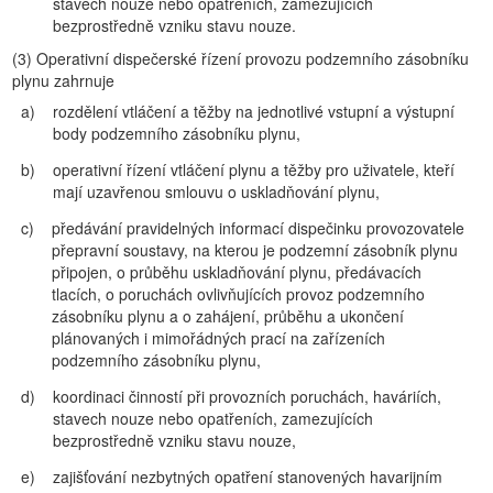
stavech nouze nebo opatřeních, zamezujících
bezprostředně vzniku stavu nouze.
(3)
Operativní dispečerské řízení provozu podzemního zásobníku
plynu zahrnuje
a)
rozdělení vtláčení a těžby na jednotlivé vstupní a výstupní
body podzemního zásobníku plynu,
b)
operativní řízení vtláčení plynu a těžby pro uživatele, kteří
mají uzavřenou smlouvu o uskladňování plynu,
c)
předávání pravidelných informací dispečinku provozovatele
přepravní soustavy, na kterou je podzemní zásobník plynu
připojen, o průběhu uskladňování plynu, předávacích
tlacích, o poruchách ovlivňujících provoz podzemního
zásobníku plynu a o zahájení, průběhu a ukončení
plánovaných i mimořádných prací na zařízeních
podzemního zásobníku plynu,
d)
koordinaci činností při provozních poruchách, haváriích,
stavech nouze nebo opatřeních, zamezujících
bezprostředně vzniku stavu nouze,
e)
zajišťování nezbytných opatření stanovených havarijním