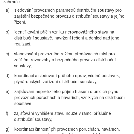
zahrnuje
a)
sledování provozních parametrů distribuční soustavy pro
zajištění bezpečného provozu distribuční soustavy a jejího
řízení,
b)
identifikování příčin vzniku nerovnovážného stavu na
distribuční soustavě, navržení řešení a dohled nad jeho
realizací,
c)
stanovování provozního režimu předávacích míst pro
zajištění rovnováhy a bezpečného provozu distribuční
soustavy,
d)
koordinaci a sledování průběhu oprav, včetně odstávek,
plynárenských zařízení distribuční soustavy,
e)
zajišťování nepřetržitého příjmu hlášení o únicích plynu,
provozních poruchách a haváriích, vzniklých na distribuční
soustavě,
f)
zajišťování vyhlášení stavu nouze v rámci příslušné
distribuční soustavy,
g)
koordinaci činností při provozních poruchách, haváriích,