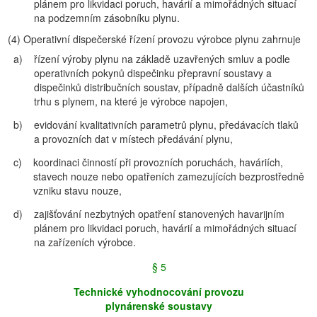
plánem pro likvidaci poruch, havárií a mimořádných situací
na podzemním zásobníku plynu.
(4)
Operativní dispečerské řízení provozu výrobce plynu zahrnuje
a)
řízení výroby plynu na základě uzavřených smluv a podle
operativních pokynů dispečinku přepravní soustavy a
dispečinků distribučních soustav, případně dalších účastníků
trhu s plynem, na které je výrobce napojen,
b)
evidování kvalitativních parametrů plynu, předávacích tlaků
a provozních dat v místech předávání plynu,
c)
koordinaci činností při provozních poruchách, haváriích,
stavech nouze nebo opatřeních zamezujících bezprostředně
vzniku stavu nouze,
d)
zajišťování nezbytných opatření stanovených havarijním
plánem pro likvidaci poruch, havárií a mimořádných situací
na zařízeních výrobce.
§ 5
Technické vyhodnocování provozu
plynárenské soustavy