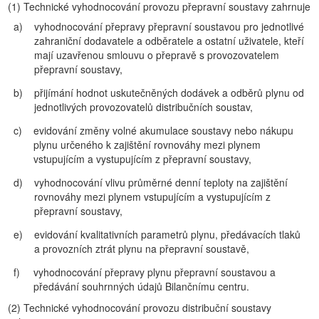
(1)
Technické vyhodnocování provozu přepravní soustavy zahrnuje
a)
vyhodnocování přepravy přepravní soustavou pro jednotlivé
zahraniční dodavatele a odběratele a ostatní uživatele, kteří
mají uzavřenou smlouvu o přepravě s provozovatelem
přepravní soustavy,
b)
přijímání hodnot uskutečněných dodávek a odběrů plynu od
jednotlivých provozovatelů distribučních soustav,
c)
evidování změny volné akumulace soustavy nebo nákupu
plynu určeného k zajištění rovnováhy mezi plynem
vstupujícím a vystupujícím z přepravní soustavy,
d)
vyhodnocování vlivu průměrné denní teploty na zajištění
rovnováhy mezi plynem vstupujícím a vystupujícím z
přepravní soustavy,
e)
evidování kvalitativních parametrů plynu, předávacích tlaků
a provozních ztrát plynu na přepravní soustavě,
f)
vyhodnocování přepravy plynu přepravní soustavou a
předávání souhrnných údajů Bilančnímu centru.
(2)
Technické vyhodnocování provozu distribuční soustavy