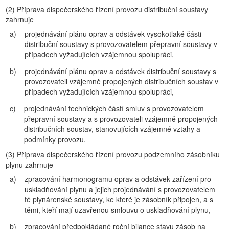
(2)
Příprava dispečerského řízení provozu distribuční soustavy
zahrnuje
a)
projednávání plánu oprav a odstávek vysokotlaké části
distribuční soustavy s provozovatelem přepravní soustavy v
případech vyžadujících vzájemnou spolupráci,
b)
projednávání plánu oprav a odstávek distribuční soustavy s
provozovateli vzájemně propojených distribučních soustav v
případech vyžadujících vzájemnou spolupráci,
c)
projednávání technických částí smluv s provozovatelem
přepravní soustavy a s provozovateli vzájemně propojených
distribučních soustav, stanovujících vzájemné vztahy a
podmínky provozu.
(3)
Příprava dispečerského řízení provozu podzemního zásobníku
plynu zahrnuje
a)
zpracování harmonogramu oprav a odstávek zařízení pro
uskladňování plynu a jejich projednávání s provozovatelem
té plynárenské soustavy, ke které je zásobník připojen, a s
těmi, kteří mají uzavřenou smlouvu o uskladňování plynu,
b)
zpracování předpokládané roční bilance stavu zásob na