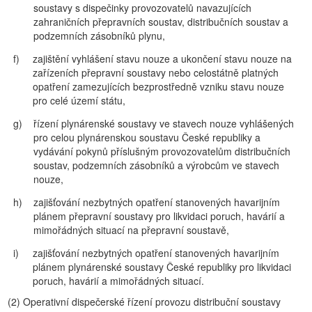
soustavy s dispečinky provozovatelů navazujících
zahraničních přepravních soustav, distribučních soustav a
podzemních zásobníků plynu,
f)
zajištění vyhlášení stavu nouze a ukončení stavu nouze na
zařízeních přepravní soustavy nebo celostátně platných
opatření zamezujících bezprostředně vzniku stavu nouze
pro celé území státu,
g)
řízení plynárenské soustavy ve stavech nouze vyhlášených
pro celou plynárenskou soustavu České republiky a
vydávání pokynů příslušným provozovatelům distribučních
soustav, podzemních zásobníků a výrobcům ve stavech
nouze,
h)
zajišťování nezbytných opatření stanovených havarijním
plánem přepravní soustavy pro likvidaci poruch, havárií a
mimořádných situací na přepravní soustavě,
i)
zajišťování nezbytných opatření stanovených havarijním
plánem plynárenské soustavy České republiky pro likvidaci
poruch, havárií a mimořádných situací.
(2)
Operativní dispečerské řízení provozu distribuční soustavy