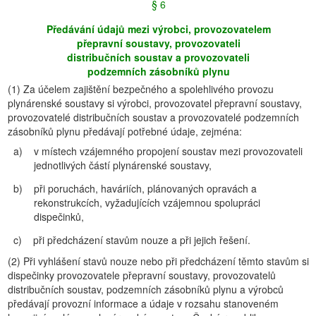
§ 6
Předávání údajů mezi výrobci, provozovatelem
přepravní soustavy, provozovateli
distribučních soustav a provozovateli
podzemních zásobníků plynu
(1)
Za účelem zajištění bezpečného a spolehlivého provozu
plynárenské soustavy si výrobci, provozovatel přepravní soustavy,
provozovatelé distribučních soustav a provozovatelé podzemních
zásobníků plynu předávají potřebné údaje, zejména:
a)
v místech vzájemného propojení soustav mezi provozovateli
jednotlivých částí plynárenské soustavy,
b)
při poruchách, haváriích, plánovaných opravách a
rekonstrukcích, vyžadujících vzájemnou spolupráci
dispečinků,
c)
při předcházení stavům nouze a při jejich řešení.
(2)
Při vyhlášení stavů nouze nebo při předcházení těmto stavům si
dispečinky provozovatele přepravní soustavy, provozovatelů
distribučních soustav, podzemních zásobníků plynu a výrobců
předávají provozní informace a údaje v rozsahu stanoveném