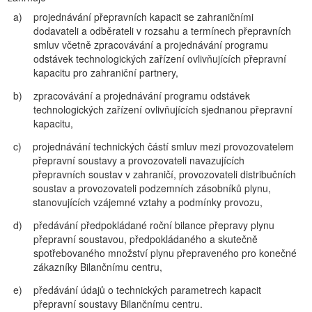
a)
projednávání přepravních kapacit se zahraničními
dodavateli a odběrateli v rozsahu a termínech přepravních
smluv včetně zpracovávání a projednávání programu
odstávek technologických zařízení ovlivňujících přepravní
kapacitu pro zahraniční partnery,
b)
zpracovávání a projednávání programu odstávek
technologických zařízení ovlivňujících sjednanou přepravní
kapacitu,
c)
projednávání technických částí smluv mezi provozovatelem
přepravní soustavy a provozovateli navazujících
přepravních soustav v zahraničí, provozovateli distribučních
soustav a provozovateli podzemních zásobníků plynu,
stanovujících vzájemné vztahy a podmínky provozu,
d)
předávání předpokládané roční bilance přepravy plynu
přepravní soustavou, předpokládaného a skutečně
spotřebovaného množství plynu přepraveného pro konečné
zákazníky Bilančnímu centru,
e)
předávání údajů o technických parametrech kapacit
přepravní soustavy Bilančnímu centru.