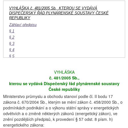
VYHLÁŠKA č. 481/2005 Sb., KTEROU SE VYDÁVÁ
DISPEČERSKÝ ŘÁD PLYNÁRENSKÉ SOUSTAVY ČESKÉ
REPUBLIKY
Záhlaví předpisu
§ 1
§ 2
§ 3
§ 4
§ 5
§ 6
§ 7
VYHLÁŠKA
§ 8
č. 481/2005 Sb.,
kterou se vydává Dispečerský řád plynárenské soustavy
České republiky
Ministerstvo průmyslu a obchodu stanoví podle čl. II bodu 17
zákona č. 670/2004 Sb., kterým se mění zákon č. 458/2000 Sb., o
podmínkách podnikání a o výkonu státní správy v energetických
odvětvích a o změně některých zákonů (energetický zákon), ve
znění pozdějších předpisů, k provedení § 57 odst. 8 písm. h)
energetického zákona: