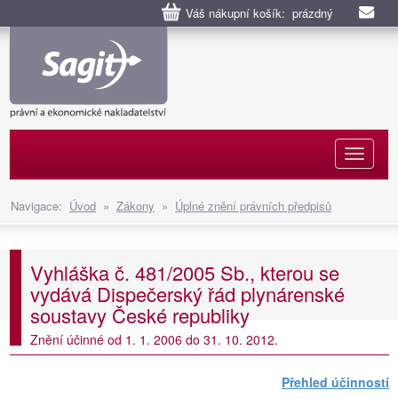
Váš nákupní košík: prázdný
Naviga
Navigace:
Úvod
»
Zákony
»
Úplné znění právních předpisů
Vyhláška č. 481/2005 Sb., kterou se
vydává Dispečerský řád plynárenské
soustavy České republiky
Znění účinné od 1. 1. 2006 do 31. 10. 2012.
Přehled účinností