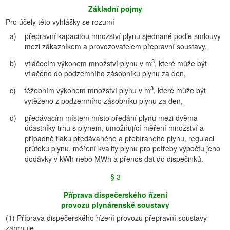
Základní pojmy
Pro účely této vyhlášky se rozumí
a)
přepravní kapacitou množství plynu sjednané podle smlouvy
mezi zákazníkem a provozovatelem přepravní soustavy,
3
b)
vtláčecím výkonem množství plynu v m
, které může být
vtlačeno do podzemního zásobníku plynu za den,
3
c)
těžebním výkonem množství plynu v m
, které může být
vytěženo z podzemního zásobníku plynu za den,
d)
předávacím místem místo předání plynu mezi dvěma
účastníky trhu s plynem, umožňující měření množství a
případně tlaku předávaného a přebíraného plynu, regulaci
průtoku plynu, měření kvality plynu pro potřeby výpočtu jeho
dodávky v kWh nebo MWh a přenos dat do dispečinků.
§ 3
Příprava dispečerského řízení
provozu plynárenské soustavy
(1)
Příprava dispečerského řízení provozu přepravní soustavy
zahrnuje