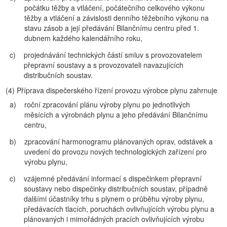
počátku těžby a vtláčení, počátečního celkového výkonu
těžby a vtláčení a závislosti denního těžebního výkonu na
stavu zásob a její předávání Bilančnímu centru před 1.
dubnem každého kalendářního roku,
c)
projednávání technických částí smluv s provozovatelem
přepravní soustavy a s provozovateli navazujících
distribučních soustav.
(4)
Příprava dispečerského řízení provozu výrobce plynu zahrnuje
a)
roční zpracování plánu výroby plynu po jednotlivých
měsících a výrobnách plynu a jeho předávání Bilančnímu
centru,
b)
zpracování harmonogramu plánovaných oprav, odstávek a
uvedení do provozu nových technologických zařízení pro
výrobu plynu,
c)
vzájemné předávání informací s dispečinkem přepravní
soustavy nebo dispečinky distribučních soustav, případně
dalšími účastníky trhu s plynem o průběhu výroby plynu,
předávacích tlacích, poruchách ovlivňujících výrobu plynu a
plánovaných i mimořádných pracích ovlivňujících výrobu