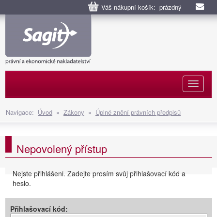
Váš nákupní košík: prázdný
Naviga
Navigace:
Úvod
»
Zákony
»
Úplné znění právních předpisů
Nepovolený přístup
Nejste přihlášeni. Zadejte prosím svůj přihlašovací kód a
heslo.
Přihlašovací kód: