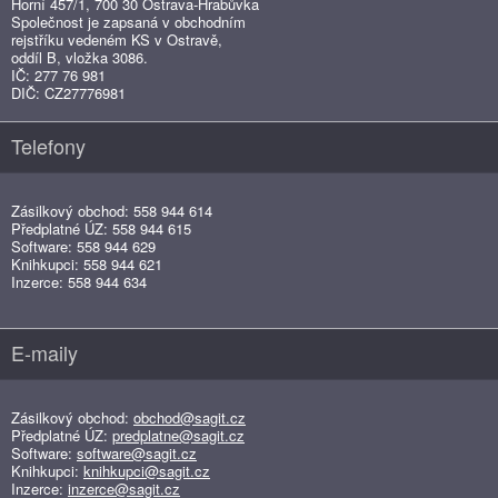
Horní 457/1, 700 30 Ostrava-Hrabůvka
Společnost je zapsaná v obchodním
rejstříku vedeném KS v Ostravě,
oddíl B, vložka 3086.
IČ: 277 76 981
DIČ: CZ27776981
Telefony
Zásilkový obchod: 558 944 614
Předplatné ÚZ: 558 944 615
Software: 558 944 629
Knihkupci: 558 944 621
Inzerce: 558 944 634
E-maily
Zásilkový obchod:
obchod@sagit.cz
Předplatné ÚZ:
predplatne@sagit.cz
Software:
software@sagit.cz
Knihkupci:
knihkupci@sagit.cz
Inzerce:
inzerce@sagit.cz