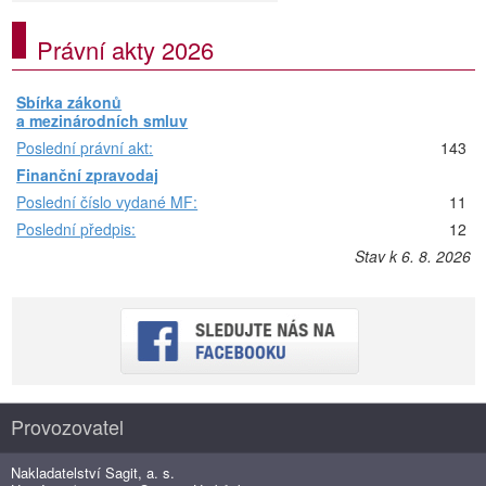
Právní akty 2026
Sbírka zákonů
a mezinárodních smluv
Poslední právní akt:
143
Finanční zpravodaj
Poslední číslo vydané MF:
11
Poslední předpis:
12
Stav k 6. 8. 2026
Provozovatel
Nakladatelství Sagit, a. s.