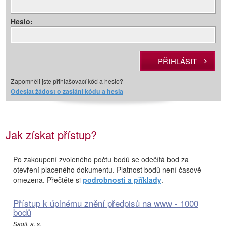
Heslo:
Zapomněli jste přihlašovací kód a heslo?
Odeslat žádost o zaslání kódu a hesla
Jak získat přístup?
Po zakoupení zvoleného počtu bodů se odečítá bod za
otevření placeného dokumentu. Platnost bodů není časově
omezena. Přečtěte si
podrobnosti a příklady
.
Přístup k úplnému znění předpisů na www - 1000
bodů
Sagit, a. s.