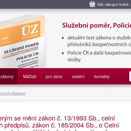
Váš nákupní košík:
bní poměr příslušníků bezpečnostních sborů, Policie ČR, Vězeňská sl
služby
zákony
M
á
D
áti
pro obce
ostatní
kontakty
ávních předpisů
erým se mění zákon č. 13/1993 Sb., celní
h předpisů, zákon č. 185/2004 Sb., o Celní