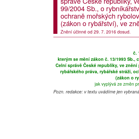
správě České republiky, v
99/2004 Sb., o rybníkářstv
ochraně mořských rybolov
(zákon o rybářství), ve zn
Znění účinné od 29. 7. 2016 dosud.
č.
kterým se mění zákon č. 13/1993 Sb., c
Celní správě České republiky, ve znění 
rybářského práva, rybářské stráži, 
(zákon o ry
jak vyplývá ze změn p
Pozn. redakce: v textu uvádíme jen vybran