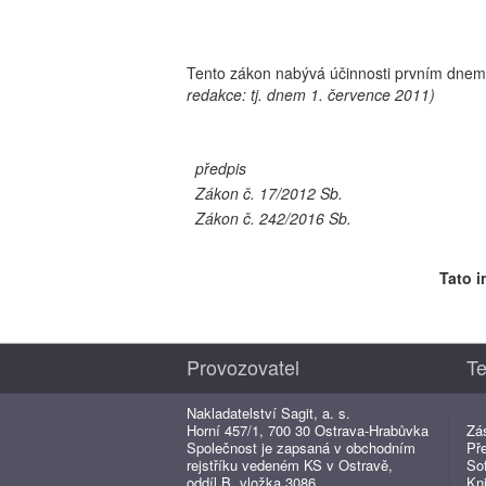
Tento zákon nabývá účinnosti prvním dnem 
redakce: tj. dnem 1. července 2011)
předpis
Zákon č. 17/2012 Sb.
Zákon č. 242/2016 Sb.
Tato i
Provozovatel
Te
Nakladatelství Sagit, a. s.
Horní 457/1, 700 30 Ostrava-Hrabůvka
Zá
Společnost je zapsaná v obchodním
Př
rejstříku vedeném KS v Ostravě,
So
oddíl B, vložka 3086.
Kn