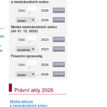
a mezinárodních smluv
číslo
/
/
Sbírka mezinárodních smluv
(do 31. 12. 2023)
stí
číslo
/
o
/
nu
Finanční zpravodaj
číslo
/
/
Právní akty 2026
Sbírka zákonů
a mezinárodních smluv