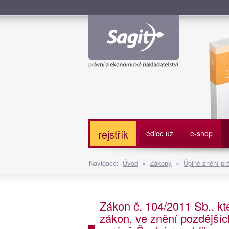
Služe
rejstřík
edice úz
e-shop
Navigace:
Úvod
»
Zákony
»
Úplné znění pr
Zákon č. 104/2011 Sb., kt
zákon, ve znění pozdějšíc