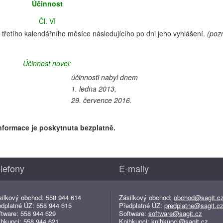
Účinnost
Čl. VI
třetího kalendářního měsíce následujícího po dni jeho vyhlášení.
(poz
Účinnost novel:
účinnosti nabyl dnem
1. ledna 2013,
29. července 2016.
nformace je poskytnuta bezplatně.
lefony
E-maily
silkový obchod: 558 944 614
Zásilkový obchod:
obchod@sagit.c
edplatné ÚZ: 558 944 615
Předplatné ÚZ:
predplatne@sagit.c
ftware: 558 944 629
Software:
software@sagit.cz
ihkupci: 558 944 621
Knihkupci:
knihkupci@sagit.cz