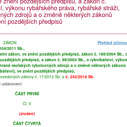
e znění pozdějších předpisů, a zákon č.
í, výkonu rybářského práva, rybářské stráži,
ných zdrojů a o změně některých zákonů
ění pozdějších předpisů
ZÁKON
Přehled účinno
 104/2011 Sb.,
elní zákon, ve znění pozdějších předpisů, zákon č. 185/2004 Sb., 
pozdějších předpisů, a zákon č. 99/2004 Sb., o rybníkářství, výko
ochraně mořských rybolovných zdrojů a o změně některých zákonů
bářství), ve znění pozdějších předpisů,
rovedených zákony č. 17/2012 Sb. a
č. 242/2016 Sb.
á ustanovení.
ČÁST PRVNÍ
Čl. II
(zrušen)
ČÁST ČTVRTÁ