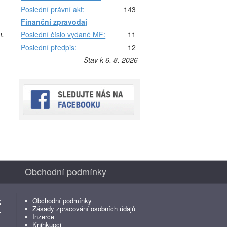
Poslední právní akt:
143
Finanční zpravodaj
n.
Poslední číslo vydané MF:
11
Poslední předpis:
12
Stav k 6. 8. 2026
Obchodní podmínky
Obchodní podmínky
z
Zásady zpracování osobních údajů
z
Inzerce
Knihkupci