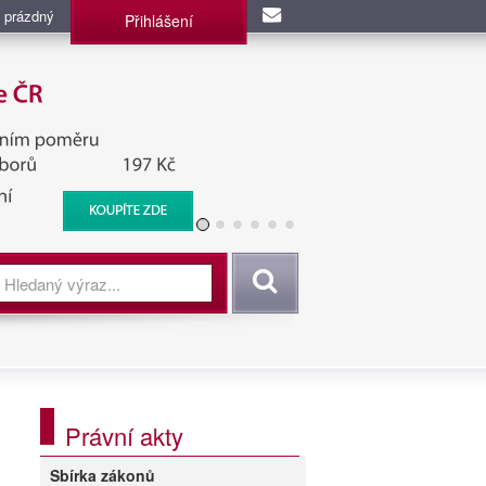
 prázdný
Přihlášení
užba, BIS, Zpravodajské
Vyhledat
Právní akty
Sbírka zákonů