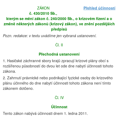
ZÁKON
Přehled účinností
č. 430/2010 Sb.,
kterým se mění zákon č. 240/2000 Sb., o krizovém řízení a o
změně některých zákonů (krizový zákon), ve znění pozdějších
předpisů
Pozn. redakce: v textu uvádíme jen vybraná ustanovení.
Čl. II
Přechodná ustanovení
1. Hasičské záchranné sbory krajů zpracují krizové plány obcí s
rozšířenou působností do dvou let ode dne nabytí účinnosti tohoto
zákona.
2. Zahrnutí právnické nebo podnikající fyzické osoby do krizového
plánu účinného do dne nabytí účinnosti tohoto zákona není tímto
zákonem dotčeno.
Čl. IV
Účinnost
Tento zákon nabývá účinnosti dnem 1. ledna 2011.