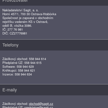
Nakladatelství Sagit, a. s.
Horní 457/1, 700 30 Ostrava-Hrabůvka
Společnost je zapsaná v obchodním
rejstříku vedeném KS v Ostravě,
oddíl B, vložka 3086.
IČ: 277 76 981
DIČ: CZ27776981
Telefony
Zásilkový obchod: 558 944 614
Předplatné ÚZ: 558 944 615
Software: 558 944 629
Knihkupci: 558 944 621
Inzerce: 558 944 634
E-maily
Zásilkový obchod:
obchod@sagit.cz
Předplatné ÚZ:
predplatne@sagit.cz