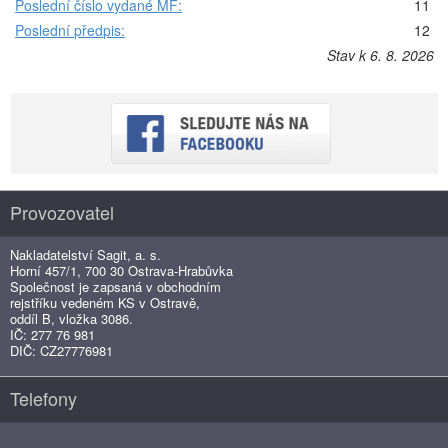
Poslední číslo vydané MF:
11
Poslední předpis:
12
Stav k 6. 8. 2026
Provozovatel
Nakladatelství Sagit, a. s.
Horní 457/1, 700 30 Ostrava-Hrabůvka
Společnost je zapsaná v obchodním
rejstříku vedeném KS v Ostravě,
oddíl B, vložka 3086.
IČ: 277 76 981
DIČ: CZ27776981
Telefony