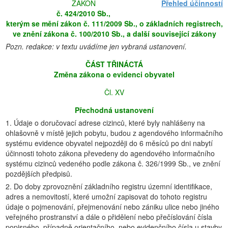
ZÁKON
Přehled účinností
č. 424/2010 Sb.,
kterým se mění zákon č. 111/2009 Sb., o základních registrech,
ve znění zákona č. 100/2010 Sb., a další související zákony
Pozn. redakce: v textu uvádíme jen vybraná ustanovení.
ČÁST TŘINÁCTÁ
Změna zákona o evidenci obyvatel
Čl. XV
Přechodná ustanovení
1. Údaje o doručovací adrese cizinců, které byly nahlášeny na
ohlašovně v místě jejich pobytu, budou z agendového informačního
systému evidence obyvatel nejpozději do 6 měsíců po dni nabytí
účinnosti tohoto zákona převedeny do agendového informačního
systému cizinců vedeného podle zákona č. 326/1999 Sb., ve znění
pozdějších předpisů.
2. Do doby zprovoznění základního registru územní identifikace,
adres a nemovitostí, které umožní zapisovat do tohoto registru
údaje o pojmenování, přejmenování nebo zániku ulice nebo jiného
veřejného prostranství a dále o přidělení nebo přečíslování čísla
popisného, případně orientačního, nebo evidenčního čísla u stavby