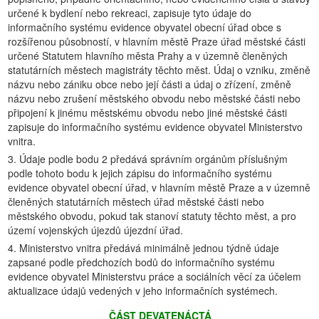
určené k bydlení nebo rekreaci, zapisuje tyto údaje do
informačního systému evidence obyvatel obecní úřad obce s
rozšířenou působností, v hlavním městě Praze úřad městské části
určené Statutem hlavního města Prahy a v územně členěných
statutárních městech magistráty těchto měst. Údaj o vzniku, změně
názvu nebo zániku obce nebo její části a údaj o zřízení, změně
názvu nebo zrušení městského obvodu nebo městské části nebo
připojení k jinému městskému obvodu nebo jiné městské části
zapisuje do informačního systému evidence obyvatel Ministerstvo
vnitra.
3. Údaje podle bodu 2 předává správním orgánům příslušným
podle tohoto bodu k jejich zápisu do informačního systému
evidence obyvatel obecní úřad, v hlavním městě Praze a v územně
členěných statutárních městech úřad městské části nebo
městského obvodu, pokud tak stanoví statuty těchto měst, a pro
území vojenských újezdů újezdní úřad.
4. Ministerstvo vnitra předává minimálně jednou týdně údaje
zapsané podle předchozích bodů do informačního systému
evidence obyvatel Ministerstvu práce a sociálních věcí za účelem
aktualizace údajů vedených v jeho informačních systémech.
ČÁST DEVATENÁCTÁ