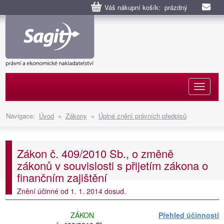
Váš nákupní košík: prázdný
Naviga
Navigace:
Úvod
»
Zákony
»
Úplné znění právních předpisů
Zákon č. 409/2010 Sb., o změně
zákonů v souvislosti s přijetím zákona o
finančním zajištění
Znění účinné od 1. 1. 2014 dosud.
ZÁKON
Přehled účinností