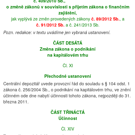
č. 409/2010 Sb.,
o změně zákonů v souvislosti s přijetím zákona o finančním
zajištění,
jak vyplývá ze změn provedených zákony
č. 89/2012 Sb.
, a
č. 91/2012 Sb.
a č. 241/2013 Sb.
Pozn. redakce: v textu uvádíme jen vybraná ustanovení.
ČÁST
DESÁTÁ
Změna zákona o podnikání
na kapitálovém trhu
Čl. XI
Přechodné ustanovení
Centrální depozitář uvede provozní řád do souladu s § 104 odst. 1
zákona č. 256/2004 Sb., o podnikání na kapitálovém trhu, ve znění
účinném ode dne nabytí účinnosti tohoto zákona, nejpozději do 31.
března 2011.
ČÁST
TŘINÁCTÁ
Účinnost
Čl. XIV