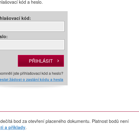
ihlašovací kód a heslo.
ihlašovací kód:
slo:
omněli jste přihlašovací kód a heslo?
slat žádost o zaslání kódu a hesla
dečítá bod za otevření placeného dokumentu. Platnost bodů není
i a příklady
.