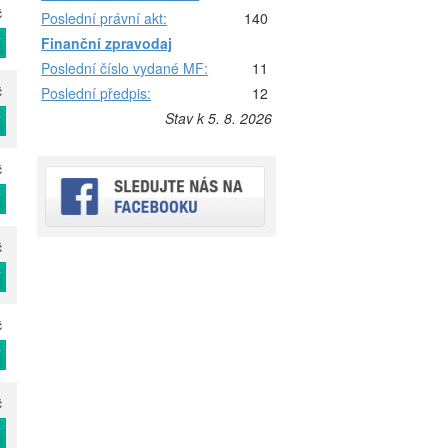
č
Poslední právní akt:
140
T
Finanční zpravodaj
Poslední číslo vydané MF:
11
č
Poslední předpis:
12
Stav k 5. 8. 2026
T
č
T
č
T
č
T
č
T