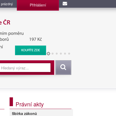
 prázdný
Přihlášení
užba, BIS, Zpravodajské
Vyhledat
Právní akty
Sbírka zákonů