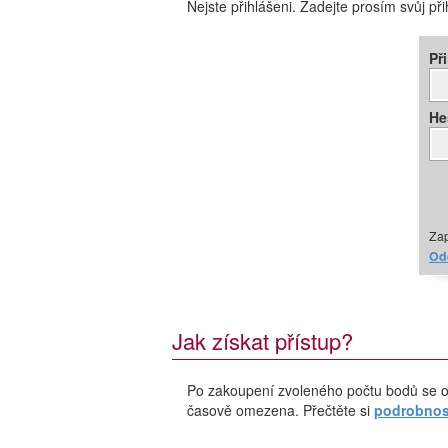
Nejste přihlášeni. Zadejte prosím svůj př
Př
He
Zap
Ode
Jak získat přístup?
Po zakoupení zvoleného počtu bodů se o
časově omezena. Přečtěte si
podrobnost