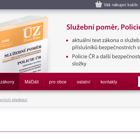
Váš nákupní košík:
bní poměr příslušníků bezpečnostních sborů, Policie ČR, Vězeňská sl
služby
zákony
M
á
D
áti
pro obce
ostatní
kontakty
ávních předpisů