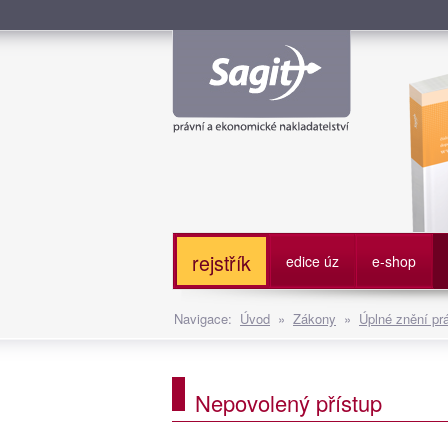
Služe
rejstřík
edice úz
e-shop
Navigace:
Úvod
»
Zákony
»
Úplné znění pr
Nepovolený přístup