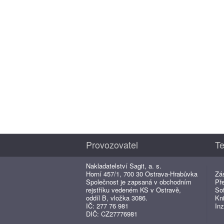
Provozovatel
Te
Nakladatelství Sagit, a. s.
Horní 457/1, 700 30 Ostrava-Hrabůvka
Zá
Společnost je zapsaná v obchodním
Př
rejstříku vedeném KS v Ostravě,
So
oddíl B, vložka 3086.
Kn
IČ: 277 76 981
Inz
DIČ: CZ27776981