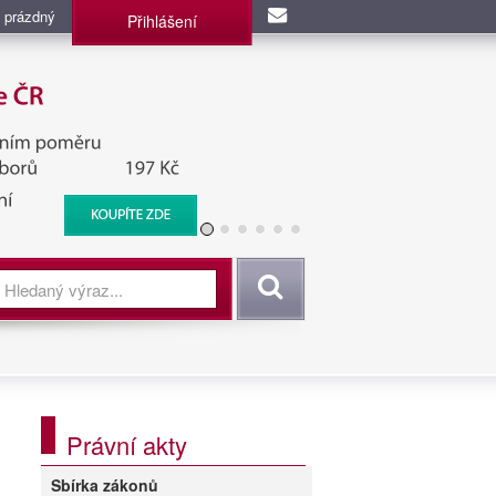
 prázdný
Přihlášení
užba, BIS, Zpravodajské
Vyhledat
Právní akty
Sbírka zákonů