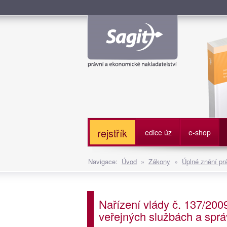
Služe
rejstřík
edice úz
e-shop
Navigace:
Úvod
»
Zákony
»
Úplné znění pr
Nařízení vlády č. 137/2009
veřejných službách a spr