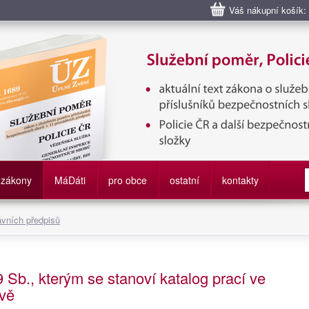
Váš nákupní košík:
bní poměr příslušníků bezpečnostních sborů, Policie ČR, Vězeňská sl
služby
zákony
M
á
D
áti
pro obce
ostatní
kontakty
ávních předpisů
 Sb., kterým se stanoví katalog prací ve
ávě