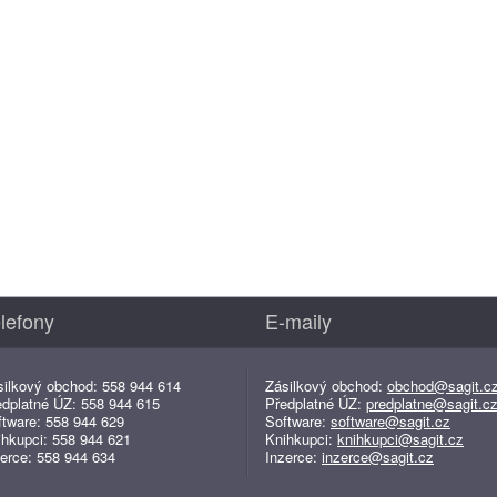
lefony
E-maily
silkový obchod: 558 944 614
Zásilkový obchod:
obchod@sagit.c
edplatné ÚZ: 558 944 615
Předplatné ÚZ:
predplatne@sagit.c
ftware: 558 944 629
Software:
software@sagit.cz
ihkupci: 558 944 621
Knihkupci:
knihkupci@sagit.cz
erce: 558 944 634
Inzerce:
inzerce@sagit.cz