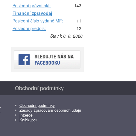
Poslední právní akt:
143
Finanční zpravodaj
Poslední číslo vydané MF:
11
Poslední předpis:
12
Stav k 6. 8. 2026
Obchodní podmínky
Obchodní podmínky
z
Zásady zpracování osobních údajů
z
Inzerce
Knihkupci