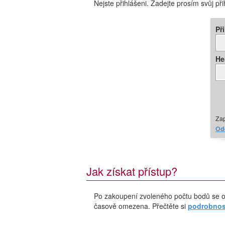
Nejste přihlášeni. Zadejte prosím svůj př
Př
He
Zap
Ode
Jak získat přístup?
Po zakoupení zvoleného počtu bodů se o
časově omezena. Přečtěte si
podrobnost