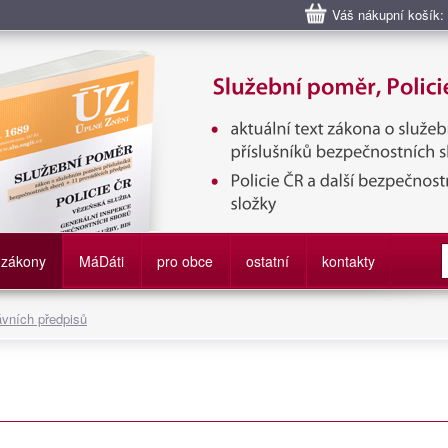
Váš nákupní košík:
bní poměr příslušníků bezpečnostních sborů, Policie ČR, Vězeňská sl
služby
zákony
M
á
D
áti
pro obce
ostatní
kontakty
ávních předpisů