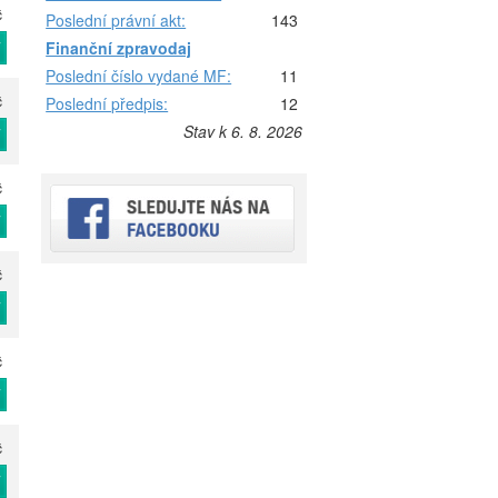
č
Poslední právní akt:
143
T
Finanční zpravodaj
Poslední číslo vydané MF:
11
č
Poslední předpis:
12
Stav k 6. 8. 2026
T
č
T
č
T
č
T
č
T