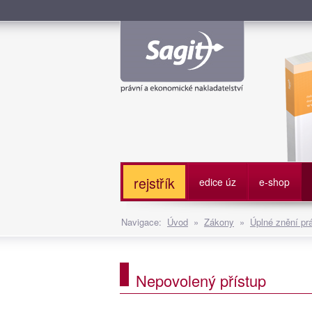
Služe
rejstřík
edice úz
e-shop
Navigace:
Úvod
»
Zákony
»
Úplné znění pr
Nepovolený přístup