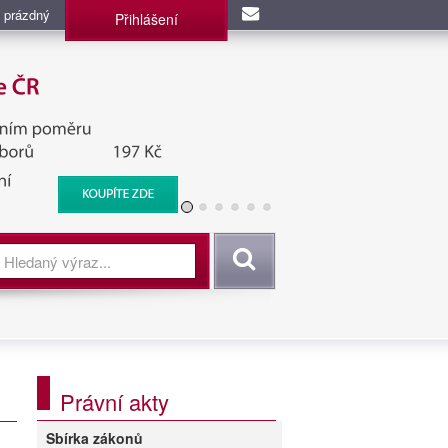
 prázdný
Přihlášení
užba, BIS, Zpravodajské
Vyhledat
Právní akty
Sbírka zákonů