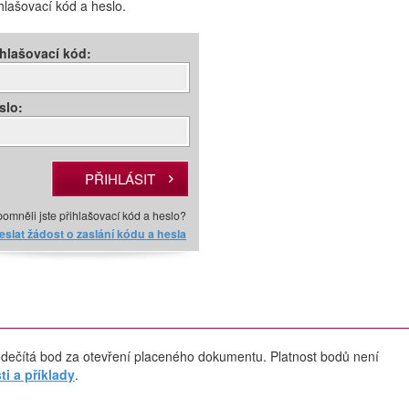
ihlašovací kód a heslo.
ihlašovací kód:
slo:
omněli jste přihlašovací kód a heslo?
slat žádost o zaslání kódu a hesla
dečítá bod za otevření placeného dokumentu. Platnost bodů není
i a příklady
.