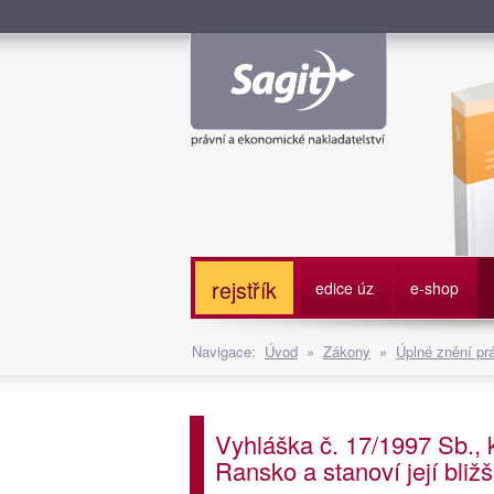
Služe
rejstřík
edice úz
e-shop
Navigace:
Úvod
»
Zákony
»
Úplné znění pr
Vyhláška č. 17/1997 Sb., 
Ransko a stanoví její bli