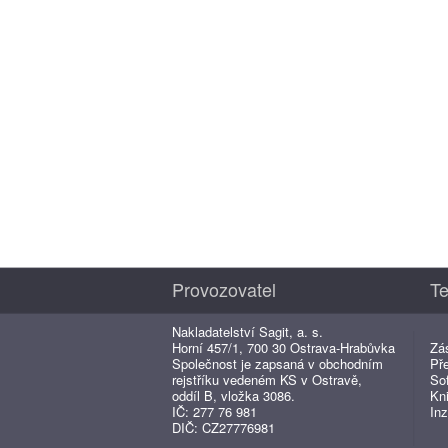
Provozovatel
Te
Nakladatelství Sagit, a. s.
Horní 457/1, 700 30 Ostrava-Hrabůvka
Zá
Společnost je zapsaná v obchodním
Př
rejstříku vedeném KS v Ostravě,
So
oddíl B, vložka 3086.
Kn
IČ: 277 76 981
Inz
DIČ: CZ27776981