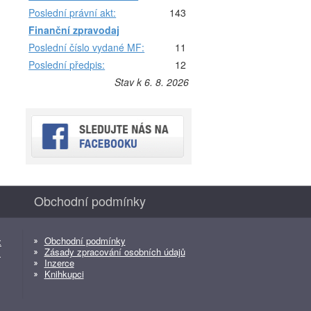
Poslední právní akt:
143
Finanční zpravodaj
Poslední číslo vydané MF:
11
Poslední předpis:
12
Stav k 6. 8. 2026
Obchodní podmínky
Obchodní podmínky
z
Zásady zpracování osobních údajů
z
Inzerce
Knihkupci