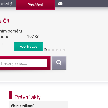
 prázdný
Přihlášení
užba, BIS, Zpravodajské
Vyhledat
Právní akty
Sbírka zákonů