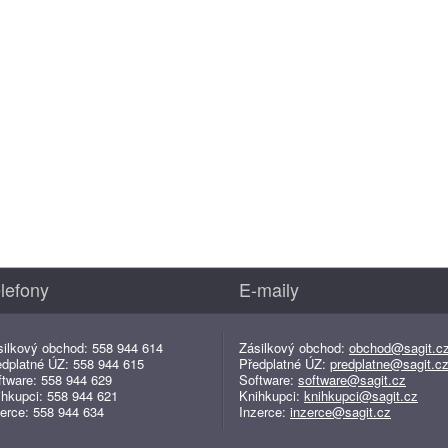
lefony
E-maily
silkový obchod: 558 944 614
Zásilkový obchod:
obchod@sagit.c
edplatné ÚZ: 558 944 615
Předplatné ÚZ:
predplatne@sagit.c
ftware: 558 944 629
Software:
software@sagit.cz
ihkupci: 558 944 621
Knihkupci:
knihkupci@sagit.cz
erce: 558 944 634
Inzerce:
inzerce@sagit.cz