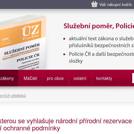
Váš nákupní košík:
bní poměr příslušníků bezpečnostních sborů, Policie ČR, Vězeňská sl
služby
zákony
M
á
D
áti
pro obce
ostatní
kontakty
ávních předpisů
kterou se vyhlašuje národní přírodní rezervace
žší ochranné podmínky