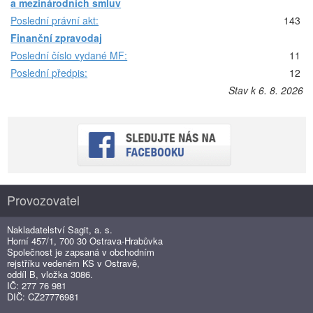
a mezinárodních smluv
Poslední právní akt:
143
Finanční zpravodaj
Poslední číslo vydané MF:
11
Poslední předpis:
12
Stav k 6. 8. 2026
Provozovatel
Nakladatelství Sagit, a. s.
Horní 457/1, 700 30 Ostrava-Hrabůvka
Společnost je zapsaná v obchodním
rejstříku vedeném KS v Ostravě,
oddíl B, vložka 3086.
IČ: 277 76 981
DIČ: CZ27776981