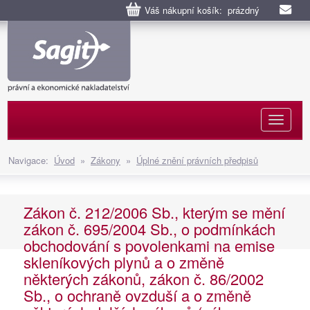
Váš nákupní košík: prázdný
Naviga
Navigace:
Úvod
»
Zákony
»
Úplné znění právních předpisů
Zákon č. 212/2006 Sb., kterým se mění
zákon č. 695/2004 Sb., o podmínkách
obchodování s povolenkami na emise
skleníkových plynů a o změně
některých zákonů, zákon č. 86/2002
Sb., o ochraně ovzduší a o změně