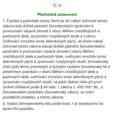
Čl. IV
Přechodná ustanovení
1. Fyzické a právnické osoby, které ke dni nabytí účinnosti tohoto
zákona byly držiteli platných živnostenských oprávnění k
provozování vázané živnosti v oboru Měření znečišťujících a
pachových látek, zpracování rozptylových studií a v oboru
Ověřování množství emisí skleníkových plynů, se dnem nabytí
účinnosti tohoto zákona stávají držiteli platného živnostenského
oprávnění k provozování vázané živnosti v oboru Měření
znečišťujících látek a pachových látek, ověřování množství emisí
skleníkových plynů a zpracování rozptylových studií; živnostenský
úřad vydá těmto právnickým a fyzickým osobám živnostenský list s
předmětem podnikání v oboru Měření znečišťujících látek a
pachových látek, ověřování množství emisí skleníkových plynů a
zpracování rozptylových studií, na jejich žádost nebo při první
změně ohlášené podle § 49 odst. 1 zákona č. 455/1991 Sb., o
živnostenském podnikání (živnostenský zákon), ve znění
pozdějších předpisů, a tohoto zákona.
2. Vydání živnostenského listu podle bodu 1 je osvobozeno od
správního poplatku.