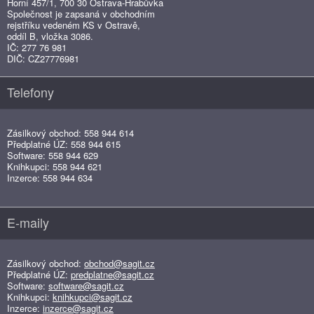
Horní 457/1, 700 30 Ostrava-Hrabůvka
Společnost je zapsaná v obchodním
rejstříku vedeném KS v Ostravě,
oddíl B, vložka 3086.
IČ: 277 76 981
DIČ: CZ27776981
Telefony
Zásilkový obchod: 558 944 614
Předplatné ÚZ: 558 944 615
Software: 558 944 629
Knihkupci: 558 944 621
Inzerce: 558 944 634
E-maily
Zásilkový obchod:
obchod@sagit.cz
Předplatné ÚZ:
predplatne@sagit.cz
Software:
software@sagit.cz
Knihkupci:
knihkupci@sagit.cz
Inzerce:
inzerce@sagit.cz