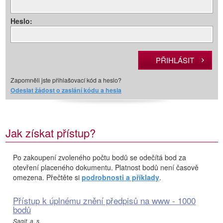
Heslo:
Zapomněli jste přihlašovací kód a heslo?
Odeslat žádost o zaslání kódu a hesla
Jak získat přístup?
Po zakoupení zvoleného počtu bodů se odečítá bod za
otevření placeného dokumentu. Platnost bodů není časově
omezena. Přečtěte si
podrobnosti a příklady
.
Přístup k úplnému znění předpisů na www - 1000
bodů
Sagit, a. s.