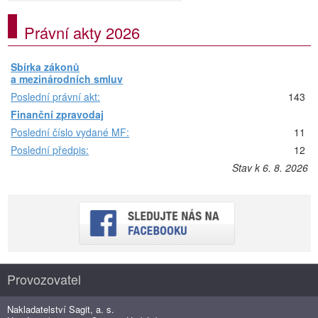
Právní akty 2026
Sbírka zákonů
a mezinárodních smluv
Poslední právní akt:
143
Finanční zpravodaj
Poslední číslo vydané MF:
11
Poslední předpis:
12
Stav k 6. 8. 2026
Provozovatel
Nakladatelství Sagit, a. s.