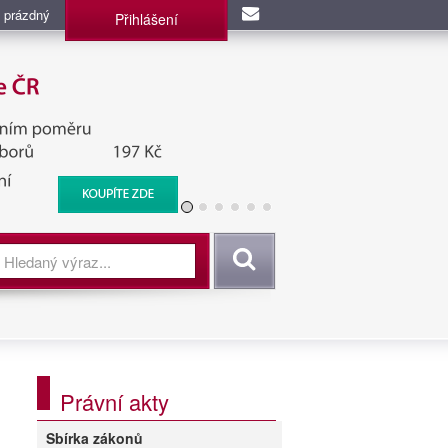
 prázdný
Přihlášení
užba, BIS, Zpravodajské
Vyhledat
Právní akty
Sbírka zákonů