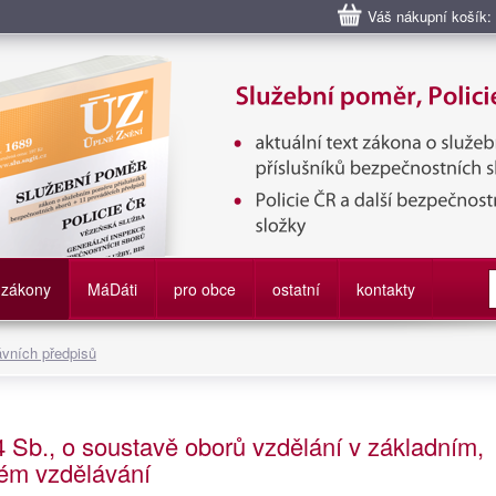
Váš nákupní košík:
bní poměr příslušníků bezpečnostních sborů, Policie ČR, Vězeňská sl
služby
zákony
M
á
D
áti
pro obce
ostatní
kontakty
ávních předpisů
4 Sb., o soustavě oborů vzdělání v základním,
ém vzdělávání