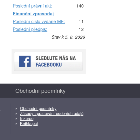
Poslední právní akt:
140
Finanční zpravodaj
Poslední číslo vydané MF:
11
Poslední předpis:
12
Stav k 5. 8. 2026
Obchodní podmínky
Obchodní podmínky
z
Zásady zpracování osobních údajů
z
Inzerce
Knihkupci