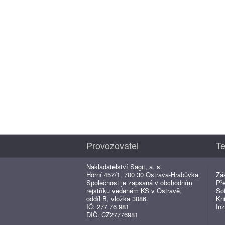
Provozovatel
Te
Nakladatelství Sagit, a. s.
Horní 457/1, 700 30 Ostrava-Hrabůvka
Zá
Společnost je zapsaná v obchodním
Př
rejstříku vedeném KS v Ostravě,
So
oddíl B, vložka 3086.
Kn
IČ: 277 76 981
Inz
DIČ: CZ27776981