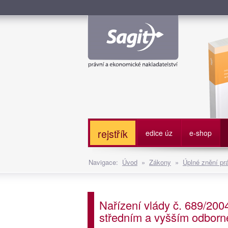
Služe
rejstřík
edice úz
e-shop
Navigace:
Úvod
»
Zákony
»
Úplné znění pr
Nařízení vlády č. 689/200
středním a vyšším odborn