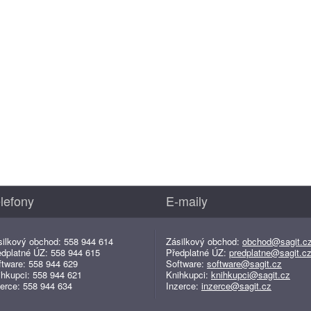
lefony
E-maily
silkový obchod: 558 944 614
Zásilkový obchod:
obchod@sagit.c
edplatné ÚZ: 558 944 615
Předplatné ÚZ:
predplatne@sagit.c
ftware: 558 944 629
Software:
software@sagit.cz
ihkupci: 558 944 621
Knihkupci:
knihkupci@sagit.cz
erce: 558 944 634
Inzerce:
inzerce@sagit.cz