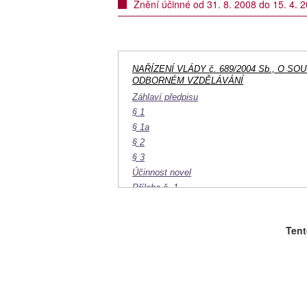
Znění účinné od 31. 8. 2008 do 15. 4. 
NAŘÍZENÍ VLÁDY č. 689/2004 Sb., O 
ODBORNÉM VZDĚLÁVÁNÍ
Záhlaví předpisu
§ 1
§ 1a
§ 2
§ 3
Účinnost novel
Příloha č. 1
Příloha č. 2
Tent