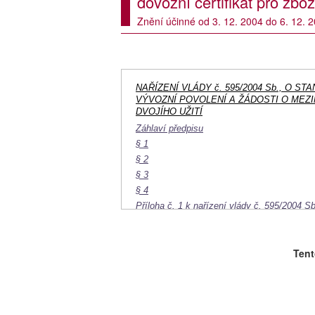
dovozní certifikát pro zbož
Znění účinné od 3. 12. 2004 do 6. 12. 
NAŘÍZENÍ VLÁDY č. 595/2004 Sb., O 
VÝVOZNÍ POVOLENÍ A ŽÁDOSTI O MEZ
DVOJÍHO UŽITÍ
Záhlaví předpisu
§ 1
§ 2
§ 3
§ 4
Příloha č. 1 k nařízení vlády č. 595/2004 Sb
Příloha č. 2 k nařízení vlády č. 595/2004 Sb
Tent