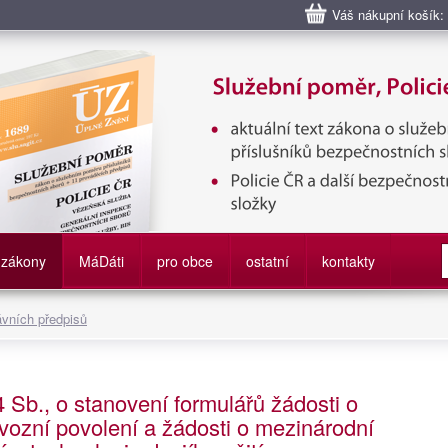
Váš nákupní košík:
bní poměr příslušníků bezpečnostních sborů, Policie ČR, Vězeňská sl
služby
zákony
M
á
D
áti
pro obce
ostatní
kontakty
ávních předpisů
 Sb., o stanovení formulářů žádosti o
ývozní povolení a žádosti o mezinárodní