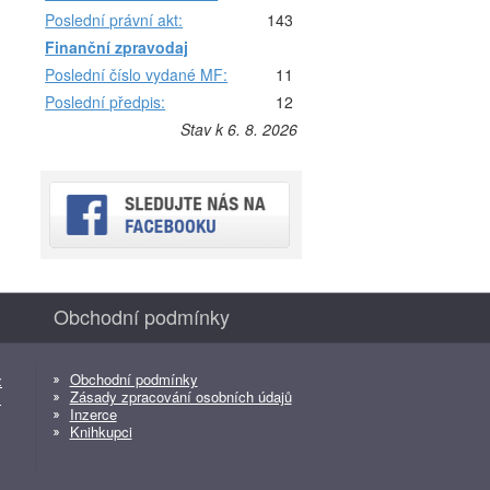
Poslední právní akt:
143
Finanční zpravodaj
Poslední číslo vydané MF:
11
Poslední předpis:
12
Stav k 6. 8. 2026
Obchodní podmínky
Obchodní podmínky
z
Zásady zpracování osobních údajů
z
Inzerce
Knihkupci