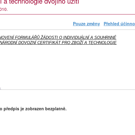
í a technologie dvojího užití
2010.
Pouze změny
Přehled účinno
STANOVENÍ FORMULÁŘŮ ŽÁDOSTI O INDIVIDUÁLNÍ A SOUHRNNÉ
INÁRODNÍ DOVOZNÍ CERTIFIKÁT PRO ZBOŽÍ A TECHNOLOGIE
.
.
o předpis je zobrazen bezplatně.