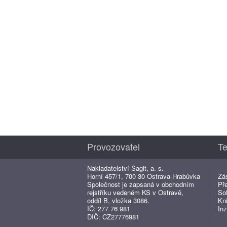
Provozovatel
Te
Nakladatelství Sagit, a. s.
Horní 457/1, 700 30 Ostrava-Hrabůvka
Zá
Společnost je zapsaná v obchodním
Př
rejstříku vedeném KS v Ostravě,
So
oddíl B, vložka 3086.
Kn
IČ: 277 76 981
Inz
DIČ: CZ27776981