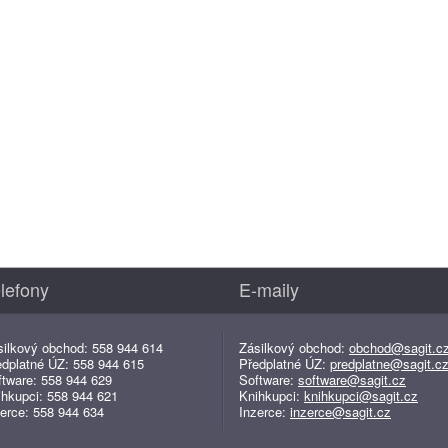
lefony
E-maily
silkový obchod: 558 944 614
Zásilkový obchod:
obchod@sagit.c
edplatné ÚZ: 558 944 615
Předplatné ÚZ:
predplatne@sagit.c
ftware: 558 944 629
Software:
software@sagit.cz
ihkupci: 558 944 621
Knihkupci:
knihkupci@sagit.cz
erce: 558 944 634
Inzerce:
inzerce@sagit.cz