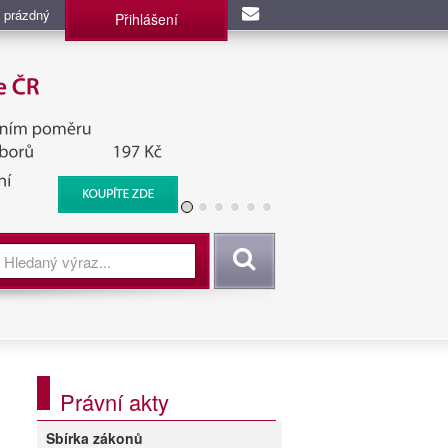
 prázdný
Přihlášení
užba, BIS, Zpravodajské
Vyhledat
Právní akty
Sbírka zákonů