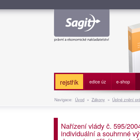
Služe
rejstřík
edice úz
e-shop
Navigace:
Úvod
»
Zákony
»
Úplné znění pr
Nařízení vlády č. 595/2004
individuální a souhrnné v