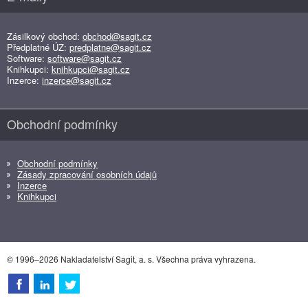
Zásilkový obchod:
obchod@sagit.cz
Předplatné ÚZ:
predplatne@sagit.cz
Software:
software@sagit.cz
Knihkupci:
knihkupci@sagit.cz
Inzerce:
inzerce@sagit.cz
Obchodní podmínky
Obchodní podmínky
Zásady zpracování osobních údajů
Inzerce
Knihkupci
© 1996–2026 Nakladatelství Sagit, a. s. Všechna práva vyhrazena.