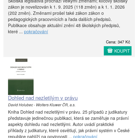
Školská legislativa prochází velkými změnami; klíčový školský
zákon je novelizován k 1. 9. 2025 (118 změn) a k 1. 1. 2026
(202 změn). Změnami prošel také zákon zákon o
pedagogických pracovnících a řada dalších předpisů.
Publikace obsahuje aktuální znění 48 školských předpisů,
které ...
pokračování
Cena: 347 Kč
KOUPIT
Dohled nad nezletilým v právu
David Holubec - Wolters Kluwer ČR, a.s.
Kniha Dohled nad nezletilými v právu. 25 případů z judikatury
představuje jedinečnou publikaci, která se zaměřuje na právní
aspekty dohledu nad nezletilými. Autor uvádí praktické
příklady z judikatury, které osvětlují, jak právní systém v České
republice nahlíží na povinnosti ...
pokračování