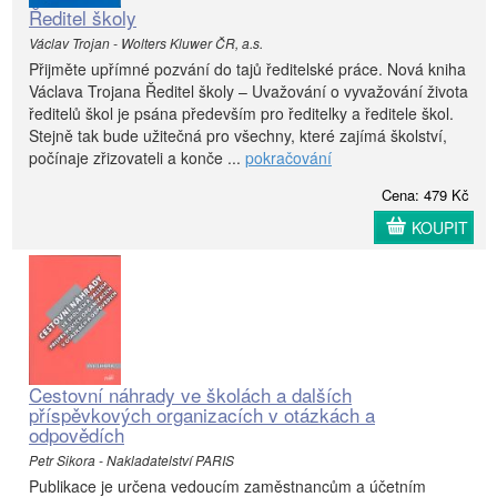
Ředitel školy
Václav Trojan - Wolters Kluwer ČR, a.s.
Přijměte upřímné pozvání do tajů ředitelské práce. Nová kniha
Václava Trojana Ředitel školy – Uvažování o vyvažování života
ředitelů škol je psána především pro ředitelky a ředitele škol.
Stejně tak bude užitečná pro všechny, které zajímá školství,
počínaje zřizovateli a konče ...
pokračování
Cena: 479 Kč
KOUPIT
Cestovní náhrady ve školách a dalších
příspěvkových organizacích v otázkách a
odpovědích
Petr Sikora - Nakladatelství PARIS
Publikace je určena vedoucím zaměstnancům a účetním