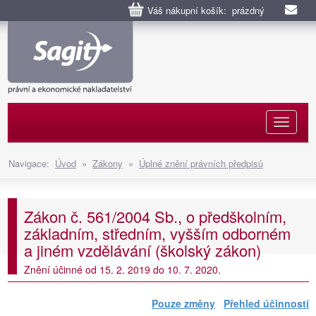
Váš nákupní košík: prázdný
Naviga
Navigace:
Úvod
»
Zákony
»
Úplné znění právních předpisů
Zákon č. 561/2004 Sb., o předškolním,
základním, středním, vyšším odborném
a jiném vzdělávání (školský zákon)
Znění účinné od 15. 2. 2019 do 10. 7. 2020.
Pouze změny
Přehled účinností