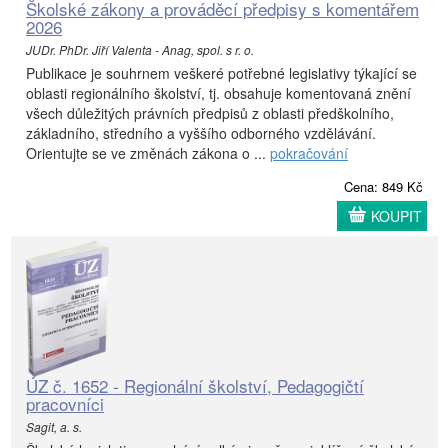
Školské zákony a prováděcí předpisy s komentářem
2026
JUDr. PhDr. Jiří Valenta - Anag, spol. s r. o.
Publikace je souhrnem veškeré potřebné legislativy týkající se
oblasti regionálního školství, tj. obsahuje komentovaná znění
všech důležitých právních předpisů z oblasti předškolního,
základního, středního a vyššího odborného vzdělávání.
Orientujte se ve změnách zákona o ...
pokračování
Cena: 849 Kč
KOUPIT
ÚZ č. 1652 - Regionální školství, Pedagogičtí
pracovníci
Sagit, a. s.