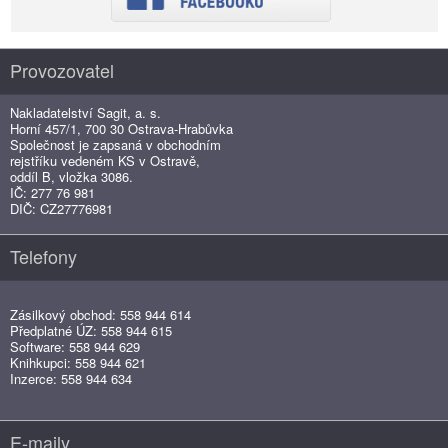
Provozovatel
Nakladatelství Sagit, a. s.
Horní 457/1, 700 30 Ostrava-Hrabůvka
Společnost je zapsaná v obchodním
rejstříku vedeném KS v Ostravě,
oddíl B, vložka 3086.
IČ: 277 76 981
DIČ: CZ27776981
Telefony
Zásilkový obchod: 558 944 614
Předplatné ÚZ: 558 944 615
Software: 558 944 629
Knihkupci: 558 944 621
Inzerce: 558 944 634
E-maily