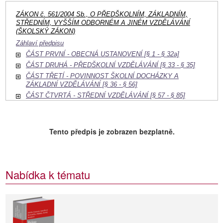
ZÁKON č. 561/2004 Sb., O PŘEDŠKOLNÍM, ZÁKLADNÍM,
STŘEDNÍM, VYŠŠÍM ODBORNÉM A JINÉM VZDĚLÁVÁNÍ
(ŠKOLSKÝ ZÁKON)
Záhlaví předpisu
ČÁST PRVNÍ - OBECNÁ USTANOVENÍ [§ 1 - § 32a]
ČÁST DRUHÁ - PŘEDŠKOLNÍ VZDĚLÁVÁNÍ [§ 33 - § 35]
ČÁST TŘETÍ - POVINNOST ŠKOLNÍ DOCHÁZKY A
ZÁKLADNÍ VZDĚLÁVÁNÍ [§ 36 - § 56]
ČÁST ČTVRTÁ - STŘEDNÍ VZDĚLÁVÁNÍ [§ 57 - § 85]
ČÁST PÁTÁ - VZDĚLÁVÁNÍ V KONZERVATOŘI
[§ 86 - § 91]
ČÁST ŠESTÁ - VYŠŠÍ ODBORNÉ VZDĚLÁVÁNÍ
Tento předpis je zobrazen bezplatně.
[§ 92 - § 107]
ČÁST SEDMÁ - UZNÁVÁNÍ ZAHRANIČNÍHO VZDĚLÁNÍ
[§ 108 - § 108a]
ČÁST OSMÁ - ZÁKLADNÍ UMĚLECKÉ, JAZYKOVÉ A
Nabídka k tématu
ZÁJMOVÉ VZDĚLÁVÁNÍ [§ 109 - § 112]
ČÁST DEVÁTÁ - DALŠÍ VZDĚLÁVÁNÍ [§ 113 - § 114]
ČÁST DESÁTÁ - ŠKOLSKÁ ZAŘÍZENÍ A ŠKOLSKÉ
SLUŽBY [§ 115 - § 121]
ČÁST JEDENÁCTÁ - HMOTNÉ ZABEZPEČENÍ,
ODMĚNY ZA PRODUKTIVNÍ ČINNOST - A ÚPLATA ZA