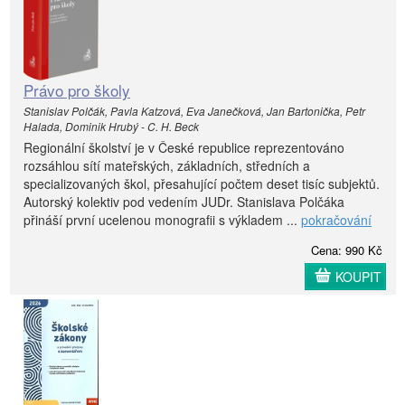
VZDĚLÁVÁNÍ A ŠKOLSKÉ SLUŽBY [§ 122 - § 123]
ČÁST DVANÁCTÁ - ŠKOLSKÁ PRÁVNICKÁ OSOBA
[§ 124 - § 140]
ČÁST TŘINÁCTÁ - ŠKOLSKÝ REJSTŘÍK [§ 141 - § 159a]
Právo pro školy
ČÁST ČTRNÁCTÁ - FINANCOVÁNÍ ŠKOL A
ŠKOLSKÝCH ZAŘÍZENÍ ZE STÁTNÍHO ROZPOČTU
Stanislav Polčák, Pavla Katzová, Eva Janečková, Jan Bartonička, Petr
[§ 160 - § 163]
Halada, Dominik Hrubý - C. H. Beck
ČÁST PATNÁCTÁ - ŘEDITEL ŠKOLY A ŠKOLSKÉHO
Regionální školství je v České republice reprezentováno
ZAŘÍZENÍ A ŠKOLSKÁ RADA [§ 164 - § 168]
rozsáhlou sítí mateřských, základních, středních a
ČÁST ŠESTNÁCTÁ - MINISTERSTVA A ČESKÁ ŠKOLNÍ
specializovaných škol, přesahující počtem deset tisíc subjektů.
INSPEKCE [§ 169 - § 176]
Autorský kolektiv pod vedením JUDr. Stanislava Polčáka
ČÁST SEDMNÁCTÁ - PŮSOBNOST ÚZEMNÍCH
přináší první ucelenou monografii s výkladem ...
pokračování
SAMOSPRÁVNÝCH CELKŮ VE ŠKOLSTVÍ
[§ 177 - § 182]
Cena: 990 Kč
ČÁST OSMNÁCTÁ - PŘESTUPKY [§ 182a]
KOUPIT
ČÁST DEVATENÁCTÁ - SPOLEČNÁ, PŘECHODNÁ,
ZRUŠOVACÍ A ZÁVĚREČNÁ USTANOVENÍ
[§ 183 - § 191]
ČÁST DVACÁTÁ - ÚČINNOST [§ 192]
Účinnost novel