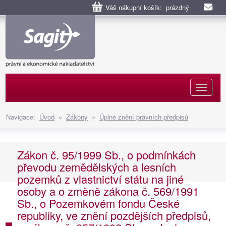
Váš nákupní košík: prázdný
Naviga
Navigace:
Úvod
»
Zákony
»
Úplné znění právních předpisů
Zákon č. 95/1999 Sb., o podmínkách
převodu zemědělských a lesních
pozemků z vlastnictví státu na jiné
osoby a o změně zákona č. 569/1991
Sb., o Pozemkovém fondu České
republiky, ve znění pozdějších předpisů,