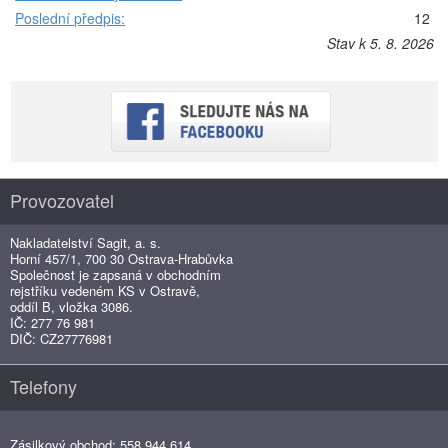
Poslední předpis:
12
Stav k 5. 8. 2026
Provozovatel
Nakladatelství Sagit, a. s.
Horní 457/1, 700 30 Ostrava-Hrabůvka
Společnost je zapsaná v obchodním
rejstříku vedeném KS v Ostravě,
oddíl B, vložka 3086.
IČ: 277 76 981
DIČ: CZ27776981
Telefony
Zásilkový obchod: 558 944 614